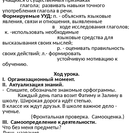
учащихся о существенных признаках
глагола; развивать навыки точного
употребления глагола в речи.
Формируемые УУД:
п. - объяснять языковые
явления, связи и отношения, выявленные
в ходе исследования глаголов;
к. -использовать необходимые
языковые средства для
высказывания своих мыслей;
р. - оценивать правильность
своих действий; л.- формировать
устойчивую мотивацию к
обучению.
Ход урока.
I. Организационный момент.
II. Актуализация знаний.
- Спишите, обозначьте знакомые орфограммы.
Каждый день папа возит Фатиму и Залину в
школу. Широкая дорога идёт степью.
В классе их ждут друзья. В школе важное дело -
ученье.
(Фронтальная проверка. Самооценка.)
III. Самоопределение к деятельности.
Что без меня предметы?