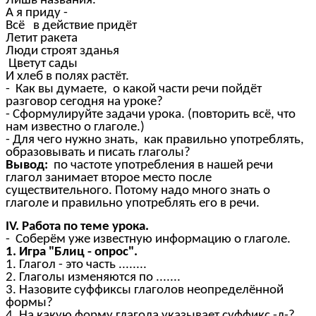
Лишь названия.
А я приду -
Всё в действие придёт
Летит ракета
Люди строят зданья
Цветут сады
И хлеб в полях растёт.
- Как вы думаете, о какой части речи пойдёт
разговор сегодня на уроке?
- Сформулируйте задачи урока. (повторить всё, что
нам известно о глаголе.)
- Для чего нужно знать, как правильно употреблять,
образовывать и писать глаголы?
Вывод:
по частоте употребления в нашей речи
глагол занимает второе место после
существительного. Потому надо много знать о
глаголе и правильно употреблять его в речи.
IV. Работа по теме урока.
- Соберём уже известную информацию о глаголе.
1. Игра "Блиц - опрос".
1. Глагол - это часть ........
2. Глаголы изменяются по .......
3. Назовите суффиксы глаголов неопределённой
формы?
4. На какую форму глагола указывает суффикс -л-?