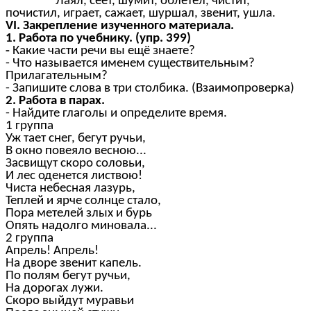
Лаял, сеет, шумит, облетел, чистит,
почистил, играет, сажает, шуршал, звенит, ушла.
VI. Закрепление изученного материала.
1. Работа по учебнику. (упр. 399)
-
Какие части речи вы ещё знаете?
- Что называется именем существительным?
Прилагательным?
- Запишите слова в три столбика. (Взаимопроверка)
2. Работа в парах.
- Найдите глаголы и определите время.
1 группа
Уж тает снег, бегут ручьи,
В окно повеяло весною...
Засвищут скоро соловьи,
И лес оденется листвою!
Чиста небесная лазурь,
Теплей и ярче солнце стало,
Пора метелей злых и бурь
Опять надолго миновала...
2 группа
Апрель! Апрель!
На дворе звенит капель.
По полям бегут ручьи,
На дорогах лужи.
Скоро выйдут муравьи