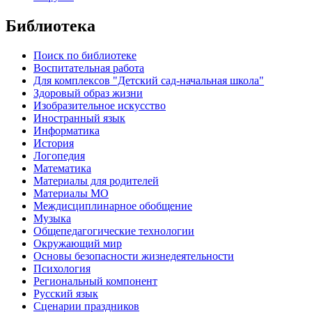
Библиотека
Поиск по библиотеке
Воспитательная работа
Для комплексов "Детский сад-начальная школа"
Здоровый образ жизни
Изобразительное искусство
Иностранный язык
Информатика
История
Логопедия
Математика
Материалы для родителей
Материалы МО
Междисциплинарное обобщение
Музыка
Общепедагогические технологии
Окружающий мир
Основы безопасности жизнедеятельности
Психология
Региональный компонент
Русский язык
Сценарии праздников