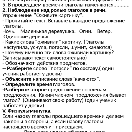
5. В прошедшем времени глаголы изменяются...........
2. Наблюдение над ролью глаголов в речи.
Упражнение "Оживите картинку".
- Прочитайте текст. Вставьте в каждое предложение
глаголы.
Ночь. Маленькая деревушка. Огни. Ветер.
Одинокие деревья.
- Какие слова "оживили" картину. (Глаголы
наступила, уснула, погасли, шумит, качаются)
- Почему именно эти слова оживили картинку?
(Записывают текст самостоятельно)
- Обозначают действия предметов.
-- Разберите
слово "погасли"
по составу.(
один
ученик работает у доски)
- Объясните
написание слова"качаются".
- Определите
время
глаголов.
-
Разберите
второе предложение по членам
предложения. Каким членом предложения бывает
глагол? (Оценивают свою работу) (один ученик
работает у доски)
V. Физкультминутка.
Если назову глаголы прошедшего времени делаем
наклоны в стороны, а если назову глаголы
настоящего времени - приседаем.