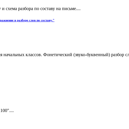
и схема разбора по составу на письме....
ражнение в разборе слов по составу."
ачальных классов. Фонетический (звуко-буквенный) разбор слова
00"....