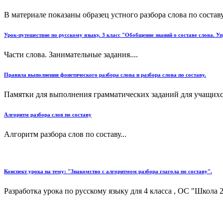
В материале показаны образец устного разбора слова по составу 
Урок-путешествие по русскому языку. 3 класс "Обобщение знаний о составе слова. Уп
Части слова. Занимательные задания....
Правила выполнения фонетического разбора слова и разбора слова по составу.
Памятки для выполнения грамматических заданий для учащихся н
Алгоритм разбора слов по составу
Алгоритм разбора слов по составу...
Конспект урока на тему: "Знакомство с алгоритмом разбора глагола по составу".
Разработка урока по русскому языку для 4 класса , ОС "Школа 21