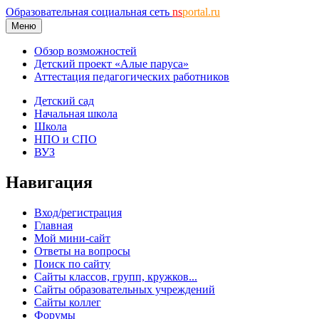
Образовательная социальная сеть
ns
portal.ru
Меню
Обзор возможностей
Детский проект «Алые паруса»
Аттестация педагогических работников
Детский сад
Начальная школа
Школа
НПО и СПО
ВУЗ
Навигация
Вход/регистрация
Главная
Мой мини-сайт
Ответы на вопросы
Поиск по сайту
Сайты классов, групп, кружков...
Сайты образовательных учреждений
Сайты коллег
Форумы