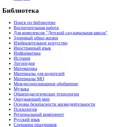
Библиотека
Поиск по библиотеке
Воспитательная работа
Для комплексов "Детский сад-начальная школа"
Здоровый образ жизни
Изобразительное искусство
Иностранный язык
Информатика
История
Логопедия
Математика
Материалы для родителей
Материалы МО
Междисциплинарное обобщение
Музыка
Общепедагогические технологии
Окружающий мир
Основы безопасности жизнедеятельности
Психология
Региональный компонент
Русский язык
Сценарии праздников