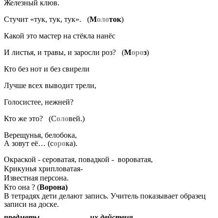
Железный клюв.
Стучит «тук, тук, тук». (
М
оло
ток
)
Какой это мастер на стёкла нанёс
И листья, и травы, и заросли роз? (
М
оро
з
)
Кто без нот и без свирели
Лучше всех выводит трели,
Голосистее, нежней?
Кто же это? (С
оло
вей.)
Верещунья, белобока,
А зовут её… (с
оро
ка).
Окраской - сероватая, повадкой - вороватая,
Крикунья хрипловатая-
Известная персона.
Кто она ? (
Ворона)
В тетрадях дети делают запись. Учитель показывает образец
записи на доске.
предметы их действия