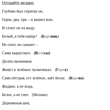
Отгадайте загадки:
Глубоко был спрятан он,
Один, два, три – и вышел вон,
И стоит он на виду.
Белый, я тебя найду! (
Б
оро
вик
)
Не сеют, не сажают –
Сами вырастают.
(В
оло
сы)
Десять мальчиков
Живут в зелёных чуланчиках. (
Г
оро
х
)
Сама пёстрая, ест зелёное, лаёт белое. (
К
оро
ва
)
Жидкое, а не вода,
Белое, а не снег. (Молоко)
Деревянная шея,