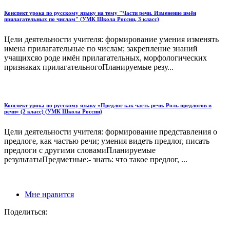
Конспект урока по русскому языку на тему "Части речи. Изменение имён
прилагательных по числам" (УМК Школа России, 3 класс)
Цели деятельности учителя: формирование умения изменять
имена прилагательные по числам; закрепление знаний
учащихсяо роде имён прилагательных, морфологических
признаках прилагательногоПланируемые резу...
Конспект урока по русскому языку «Предлог как часть речи. Роль предлогов в
речи» (2 класс) (УМК Школа России)
Цели деятельности учителя: формирование представления о
предлоге, как частью речи; умения видеть предлог, писать
предлоги с другими словамиПланируемые
результатыПредметные:- знать: что такое предлог, ...
Мне нравится
Поделиться: