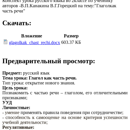
Конспект урока русского языка во 2классе по учебнику
авторов -В.П.Канакина В.Г.Горецкий на тему:"Глаголкак
часть речи"
Скачать:
Вложение
Размер
603.37 КБ
glagolkak_chast_rechi.docx
Предварительный просмотр:
Предмет:
русский язык
Тема урока: Глагол как часть речи.
Тип урока: открытие нового знания.
Цель урока:
Познакомить с частью речи – глаголом, его отличительными
признаками;
УУД
Личностные:
- умение
применять правила поведения при сотрудничестве
;
- способность к самооценке на основе критерия успешности
учебной деятельности;
Регулятивные: