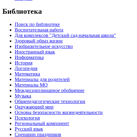
Библиотека
Поиск по библиотеке
Воспитательная работа
Для комплексов "Детский сад-начальная школа"
Здоровый образ жизни
Изобразительное искусство
Иностранный язык
Информатика
История
Логопедия
Математика
Материалы для родителей
Материалы МО
Междисциплинарное обобщение
Музыка
Общепедагогические технологии
Окружающий мир
Основы безопасности жизнедеятельности
Психология
Региональный компонент
Русский язык
Сценарии праздников