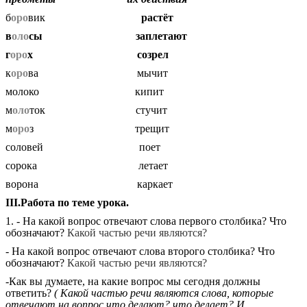
б
оро
вик
растёт
в
оло
сы заплетают
г
оро
х созрел
к
оро
ва
мычит
молоко кипит
м
оло
ток стучит
м
оро
з трещит
соловей поет
сорока летает
ворона каркает
III.Работа по теме урока.
1. - На какой вопрос отвечают слова первого столбика? Что
обозначают?
Какой частью речи являются?
- На какой вопрос отвечают слова второго столбика? Что
обозначают?
Какой частью речи являются?
-Как вы думаете, на какие вопрос мы сегодня должны
ответить?
( Какой частью речи являются слова, которые
отвечают на вопрос что делают? что делает? И