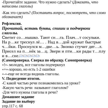
-Прочитайте задание. Что нужно сделать? (
Доказать, что
написаны глаголы)
-Как это сделать?
(Поставить вопрос, посмотреть, что слово
обозначает)
Рефлексия.
Прочитай, вставь буквы, спиши и подчеркни
глаголы.
С
ветит со…нышко. Тают сн…га. Плач…т сосульки.
На р…ке треснул лё… . Над в…дой кружат быстрые
ч…йки. Проснулся м…две…ь. Звонко стучит дят…л.
Присел на п…нёк за…ц. Звери и пти…ки рады т…плу
и в…сне.
(Самопроверка. Сверка по образцу. Самопроверка)
«!»- молодец, все глаголы подчеркнул
«+»-хорошо, но есть 1-2 ошибки
«-»-еще не всегда видишь глаголы.
V. Подведение итогов.
-С какой частью речи познакомились на уроке?
-Какую часть речи
называют глаголом?
-Для чего нужны глаголы в речи?
Домашнее задание
Задание по выбору
упр.117 с. 68