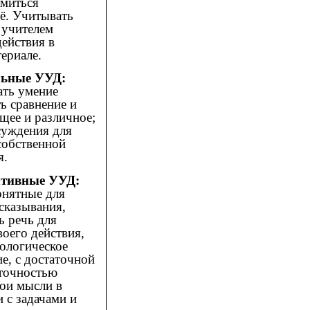
емиться
ё. Учитывать
 учителем
ействия в
ериале.
льные УУД:
ать умение
ь сравнение и
щее и различное;
суждения для
собственной
я.
тивные УУД:
онятные для
сказывания,
ь речь для
воего действия,
ологическое
е, с достаточной
 точностью
ои мысли в
и с задачами и