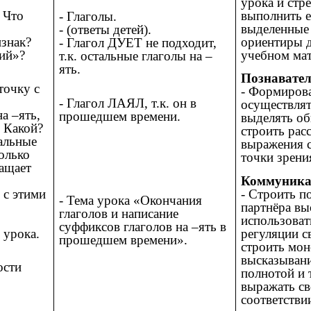
урока и стр
 Что
выполнить е
- Глаголы.
выделенные
- (ответы детей).
изнак?
ориентиры д
- Глагол ДУЕТ не подходит,
ний»?
учебном мат
т.к. остальные глаголы на –
ять.
Познавате
точку с
- Формиров
- Глагол ЛАЯЛ, т.к. он в
осуществлят
на –ять,
прошедшем времени.
выделять об
. Какой?
строить рас
альные
выражения 
только
точки зрени
ащает
Коммуника
 с этими
- Строить п
- Тема урока «Окончания
партнёра вы
глаголов и написание
использоват
суффиксов глаголов на –ять в
 урока.
регуляции с
прошедшем времени».
строить мон
высказывани
ости
полнотой и
выражать св
соответстви