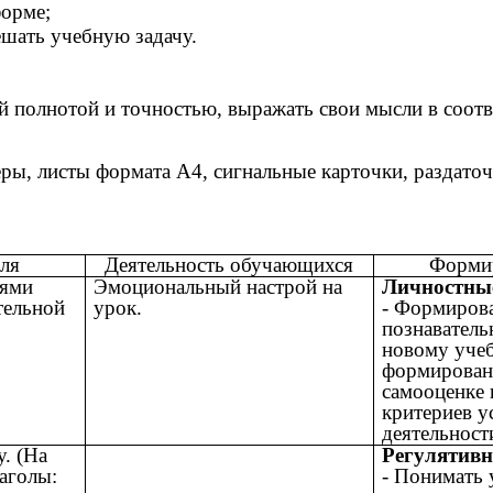
форме;
ешать учебную задачу.
й полнотой и точностью, выражать свои мысли в соот
ры, листы формата А4, сигнальные карточки, раздаточ
еля
Деятельность обучающихся
Форми
иями
Эмоциональный настрой на
Личностны
тельной
урок.
- Формирова
познаватель
новому учеб
формирован
самооценке 
критериев 
деятельност
у. (На
Регулятив
лаголы:
- Понимать 