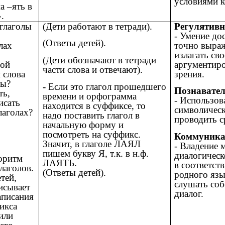
условиями 
а –ять в
.
 глаголы
(Дети работают в тетради).
Регулятив
- Умение до
(Ответы детей).
лах
точно выраж
излагать св
(Дети обозначают в тетради
ной
аргументиро
части слова и отвечают).
 слова
зрения.
мы?
- Если это глагол прошедшего
Познавате
ть,
времени и орфограмма
- Использов
исать
находится в суффиксе, то
символическ
лаголах?
надо поставить глагол в
проводить с
начальную форму и
посмотреть на суффикс.
Коммуника
Значит, в глаголе ЛАЯЛ
- Владение 
пишем букву Я, т.к. в н.ф.
диалогичес
горитм
ЛАЯТЬ.
в соответст
лаголов.
(Ответы детей).
родного язы
тей,
слушать соб
исывает
диалог.
аписания
икса
или