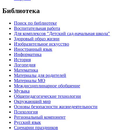
Библиотека
Поиск по библиотеке
Воспитательная работа
Для комплексов "Детский сад-начальная школа"
Здоровый образ жизни
Изобразительное искусство
Иностранный язык
Информатика
История
Логопедия
Математика
Материалы для родителей
Материалы МО
Междисциплинарное обобщение
Музыка
Общепедагогические технологии
Окружающий мир
Основы безопасности жизнедеятельности
Психология
Региональный компонент
Русский язык
Сценарии праздников