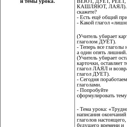
и темы урока.
ВЕЮТ, ДУЕТ, РЕЕТ,
КАШЛЯЮТ, ЛАЯЛ).
скажете?
- Есть ещё общий пр
- Какой глагол «лиш
(Учитель убирает кар
глаголом ДУЕТ).
- Теперь все глаголы 
а один опять лишний
(Учитель убирает ост
карточки, оставляет 
глагол ЛАЯЛ и возвр
глагол ДУЕТ).
- Сегодня поработаем
глаголами.
- Попробуйте
сформулировать тему
- Тема урока: «Трудн
написания окончаний
глаголов настоящего,
будущего времени и