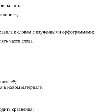
в на –ять.
лишние»;
авила к словам с изученными орфограммами;
ять части слова.
нить её;
я в новом материале;
одить сравнения;