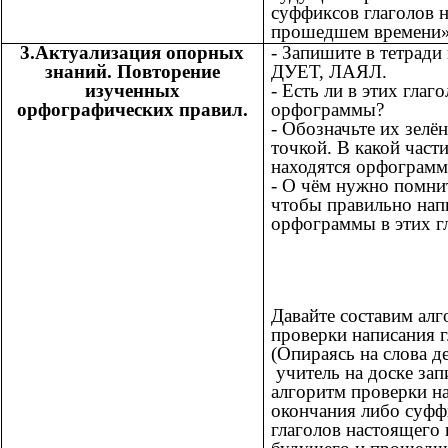
суффиксов глаголов н
прошедшем времени»
3.Актуализация опорных
- Запишите в тетради
знаний. Повторение
ДУЕТ, ЛАЯЛ.
изученных
- Есть ли в этих глаго
орфографических правил.
орфограммы?
- Обозначьте их зелё
точкой. В какой части
находятся орфограм
- О чём нужно помни
чтобы правильно нап
орфограммы в этих г
Давайте составим ал
проверки написания г
(Опираясь на слова де
учитель на доске зап
алгоритм проверки н
окончания либо суфф
глаголов настоящего 