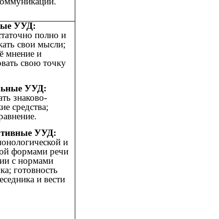
коммуникации.
ные УУД:
статочно полно и
ать свои мысли;
оё мнение и
вать свою точку
льные УУД:
ать знаково-
ие средства;
равнение.
тивные УУД:
монологической и
кой формами речи
вии с нормами
ка; готовность
еседника и вести