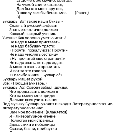
До чего же скучно, братцы,
На чужой спине кататься,
Дал бы кто мне пару ног,
В школу сам бы бегать мог. (Ранец)
Букварь: Вот такие наши буквы –
Славный русский алфавит.
Знать его отлично должен
Каждый, каждый ученик.
Ученик: Как хорошо уметь читать!
Не надо к маме приставать
Не надо бабушку трясти:
«Прочти, пожалуйста! Прочти»
Не надо умолять сестрицу
«Ну прочитай еще страницу!»
Не надо звать, не надо ждать,
А можно взять и прочитать
И вот за это говорю –
«Спасибо книге – Букварю!»
Букварь машет рукой
Все: «Прощай Букварь.»
Букварь: Ах! Совсем забыл, друзья,
Что представить должен я
Кто на смену мне придет
Дальше всех учить начнет.
Под музыку Букварь уходит и входит Литературное чтение.
Литературное чтение:
Вам мое почтение! (Кланяется)
Я – Литературное чтение
Полистай мои страницы
Здесь стихи и небылицы
Сказки, басни, прибаутки