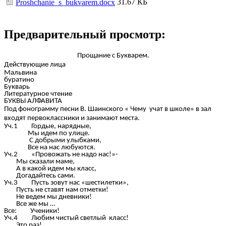
31.67 КБ
Proshchanie_s_bukvarem.docx
Предварительный просмотр:
Прощание с Букварем.
Действующие лица
Мальвина
буратино
Букварь
Литературное чтение
БУКВЫ АЛФАВИТА
Под фонограмму песни В. Шаинского « Чему учат в школе» в зал
входят первоклассники и занимают места.
Уч.1 Гордые, нарядные,
Мы идем по улице.
С добрыми улыбками,
Все на нас любуются.
Уч.2 «Провожать не надо нас!»-
Мы сказали маме,
А в какой идем мы класс,
Догадайтесь сами.
Уч.3 Пусть зовут нас «шестилетки»,
Пусть не ставят нам отметки!
Не ведем мы дневники!
Все же мы …
Все: Ученики!
Уч.4 Любим чистый светлый класс!
Это раз!