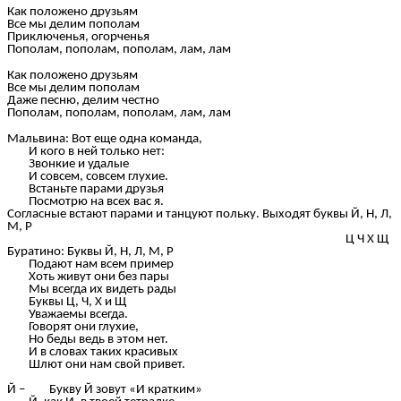
Как положено друзьям
Все мы делим пополам
Приключенья, огорченья
Пополам, пополам, пополам, лам, лам
Как положено друзьям
Все мы делим пополам
Даже песню, делим честно
Пополам, пополам, пополам, лам, лам
Мальвина: Вот еще одна команда,
И кого в ней только нет:
Звонкие и удалые
И совсем, совсем глухие.
Встаньте парами друзья
Посмотрю на всех вас я.
Согласные встают парами и танцуют польку. Выходят буквы Й, Н, Л,
М, Р
Ц Ч Х Щ
Буратино: Буквы Й, Н, Л, М, Р
Подают нам всем пример
Хоть живут они без пары
Мы всегда их видеть рады
Буквы Ц, Ч, Х и Щ
Уважаемы всегда.
Говорят они глухие,
Но беды ведь в этом нет.
И в словах таких красивых
Шлют они нам свой привет.
Й – Букву Й зовут «И кратким»