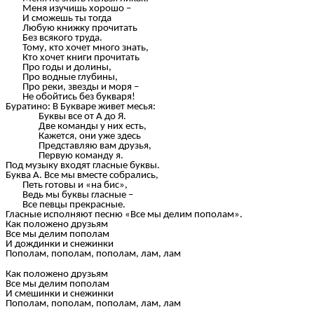
Меня изучишь хорошо –
И сможешь ты тогда
Любую книжку прочитать
Без всякого труда.
Тому, кто хочет много знать,
Кто хочет книги прочитать
Про годы и долины,
Про водные глубины,
Про реки, звезды и моря –
Не обойтись без букваря!
Буратино: В Букваре живет месья:
Буквы все от А до Я.
Две команды у них есть,
Кажется, они уже здесь
Представляю вам друзья,
Первую команду я.
Под музыку входят гласные буквы.
Буква А. Все мы вместе собрались,
Петь готовы и «на бис»,
Ведь мы буквы гласные –
Все певцы прекрасные.
Гласные исполняют песню «Все мы делим пополам».
Как положено друзьям
Все мы делим пополам
И дождинки и снежинки
Пополам, пополам, пополам, лам, лам
Как положено друзьям
Все мы делим пополам
И смешинки и снежинки
Пополам, пополам, пополам, лам, лам