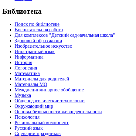
Библиотека
Поиск по библиотеке
Воспитательная работа
Для комплексов "Детский сад-начальная школа"
Здоровый образ жизни
Изобразительное искусство
Иностранный язык
Информатика
История
Логопедия
Математика
Материалы для родителей
Материалы МО
Междисциплинарное обобщение
Музыка
Общепедагогические технологии
Окружающий мир
Основы безопасности жизнедеятельности
Психология
Региональный компонент
Русский язык
Сценарии праздников