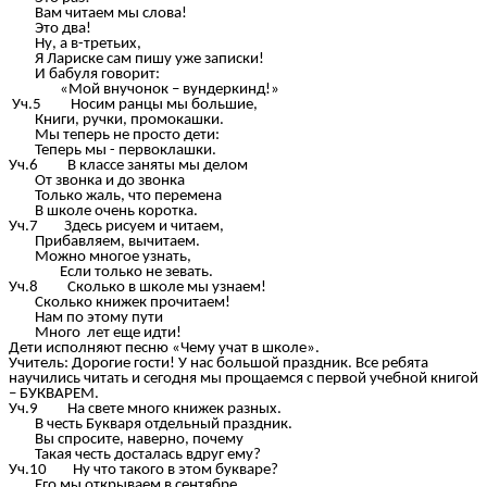
Вам читаем мы слова!
Это два!
Ну, а в-третьих,
Я Лариске сам пишу уже записки!
И бабуля говорит:
«Мой внучонок – вундеркинд!»
Уч.5 Носим ранцы мы большие,
Книги, ручки, промокашки.
Мы теперь не просто дети:
Теперь мы - первоклашки.
Уч.6 В классе заняты мы делом
От звонка и до звонка
Только жаль, что перемена
В школе очень коротка.
Уч.7 Здесь рисуем и читаем,
Прибавляем, вычитаем.
Можно многое узнать,
Если только не зевать.
Уч.8 Сколько в школе мы узнаем!
Сколько книжек прочитаем!
Нам по этому пути
Много лет еще идти!
Дети исполняют песню «Чему учат в школе».
Учитель: Дорогие гости! У нас большой праздник. Все ребята
научились читать и сегодня мы прощаемся с первой учебной книгой
– БУКВАРЕМ.
Уч.9 На свете много книжек разных.
В честь Букваря отдельный праздник.
Вы спросите, наверно, почему
Такая честь досталась вдруг ему?
Уч.10 Ну что такого в этом букваре?
Его мы открываем в сентябре,