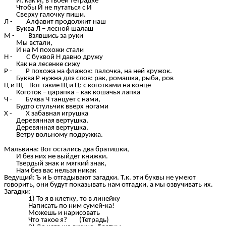
Й, как И, в твоей тетрадке
Чтобы Й не путаться с И
Сверху галочку пиши.
Л - Алфавит продолжит наш
Буква Л – лесной шалаш
М - Взявшись за руки
Мы встали,
И на М похожи стали
Н - С буквой Н давно дружу
Как на лесенке сижу
Р - Р похожа на флажок: палочка, на ней кружок.
Буква Р нужна для слов: рак, ромашка, рыба, ров
Ц и Щ – Вот такие Щ и Ц: с коготками на конце
Коготок – царапка – как кошачья лапка
Ч - Буква Ч танцует с нами,
Будто стульчик вверх ногами
Х - Х забавная игрушка
Деревянная вертушка,
Деревянная вертушка,
Ветру вольному подружка.
Мальвина: Вот остались два братишки,
И без них не выйдет книжки.
Твердый знак и мягкий знак,
Нам без вас нельзя никак
Ведущий: Ъ и Ь отгадывают загадки. Т.к. эти буквы не умеют
говорить, они будут показывать нам отгадки, а мы озвучивать их.
Загадки:
То я в клетку, то в линейку
Написать по ним сумей-ка!
Можешь и нарисовать
Что такое я? (Тетрадь)