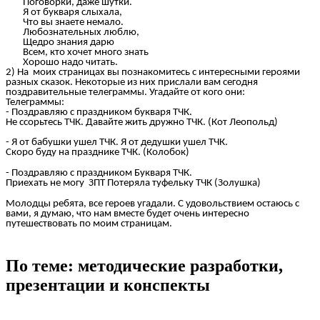
Поговорки, даже шутки.
Я от букваря слыхала,
Что вы знаете немало.
Любознательных люблю,
Щедро знания дарю
Всем, кто хочет много знать
Хорошо надо читать.
2) На моих страницах вы познакомитесь с интересными героями
разных сказок. Некоторые из них прислали вам сегодня
поздравительные телеграммы. Угадайте от кого они:
Телеграммы:
- Поздравляю с праздником букваря ТЧК.
Не ссорьтесь ТЧК. Давайте жить дружно ТЧК. (Кот Леопольд)
- Я от бабушки ушел ТЧК. Я от дедушки ушел ТЧК.
Скоро буду на празднике ТЧК. (Колобок)
- Поздравляю с праздником Букваря ТЧК.
Приехать не могу ЗПТ Потеряла туфельку ТЧК (Золушка)
Молодцы ребята, все героев угадали. С удовольствием остаюсь с
вами, я думаю, что нам вместе будет очень интересно
путешествовать по моим страницам.
По теме: методические разработки,
презентации и конспекты