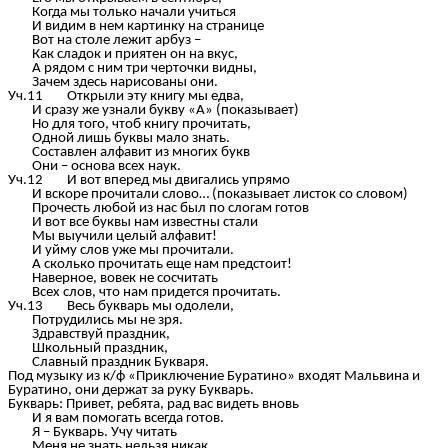
Когда мы только начали учиться
И видим в нем картинку на странице
Вот на столе лежит арбуз –
Как сладок и приятен он на вкус,
А рядом с ним три черточки видны,
Зачем здесь нарисованы они.
Уч.11 Открыли эту книгу мы едва,
И сразу же узнали букву «А» (показывает)
Но для того, чтоб книгу прочитать,
Одной лишь буквы мало знать.
Составлен алфавит из многих букв
Они – основа всех наук.
Уч.12 И вот вперед мы двигались упрямо
И вскоре прочитали слово… (показывает листок со словом)
Прочесть любой из нас был по слогам готов
И вот все буквы нам известны стали
Мы выучили целый алфавит!
И уйму слов уже мы прочитали.
А сколько прочитать еще нам предстоит!
Наверное, вовек не сосчитать
Всех слов, что нам придется прочитать.
Уч.13 Весь букварь мы одолели,
Потрудились мы не зря.
Здравствуй праздник,
Школьный праздник,
Славный праздник Букваря.
Под музыку из к/ф «Приключение Буратино» входят Мальвина и
Буратино, они держат за руку Букварь.
Букварь: Привет, ребята, рад вас видеть вновь
И я вам помогать всегда готов.
Я – Букварь. Учу читать
Меня не знать нельзя никак.