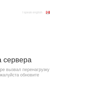
I speak english
а сервера
ре вызвал перенагрузку
ожалуйста обновите