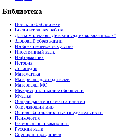
Библиотека
Поиск по библиотеке
Воспитательная работа
Для комплексов "Детский сад-начальная школа"
Здоровый образ жизни
Изобразительное искусство
Иностранный язык
Информатика
История
Логопедия
Математика
Материалы для родителей
Материалы МО
Междисциплинарное обобщение
Музыка
Общепедагогические технологии
Окружающий мир
Основы безопасности жизнедеятельности
Психология
Региональный компонент
Русский язык
Сценарии праздников