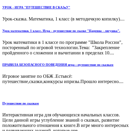
УРОК - ИГРА "ПУТЕШЕСТВИЕ В СКАЗкУ"
Урок-сказка. Математика, 1 класс (в методичкую копилку)....
Урок математики. 1 класс. Игра - путешествие по сказке "Царевна - лягушка".
Урок математики в 1 классе по программе "Школа России",
посторенный по игровой технологии.Тема: "Закрепление
пройденного о сложении и вычитании в пределах 10....
ПРАВИЛА БЕЗОПАСНОГО ПОВЕДЕНИЯ игра—путешествие по сказкам
Игровое занятие по ОБЖ .Естьвсё:
путешествие,сказки,конкурсы ипризы.Прошло интересно....
Путешествие по сказкам
Интерактивная игра для обучающихся начальных классов.
Цели данной игры углубление знаний о сказках, развитие
положительного отношения к книге.В игре много интересных
и развивающих заданий, которые оче...