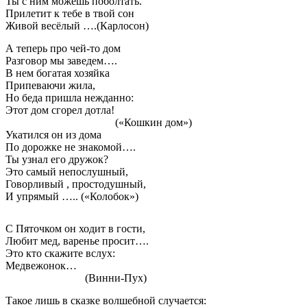
Ты с ним можешь поболтать.
Прилетит к тебе в твой сон
Живой весёлый ….(Карлосон)
А теперь про чей-то дом
Разговор мы заведем….
В нем богатая хозяйка
Припеваючи жила,
Но беда пришла нежданно:
Этот дом сгорел дотла!
(«Кошкин дом»)
Укатился он из дома
По дорожке не знакомой….
Ты узнал его дружок?
Это самый непослушный,
Говорливый , простодушный,
И упрямый ….. («Колобок»)
С Пяточком он ходит в гости,
Любит мед, варенье просит….
Это кто скажите вслух:
Медвежонок…
(Винни-Пух)
Такое лишь в сказке волшебной случается: