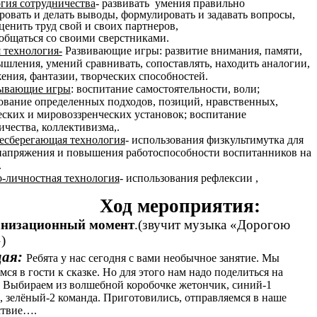
гия сотрудничества
- развивать умения правильно
ровать и делать выводы, формулировать и задавать вопросы,
ценить труд свой и своих партнеров,
общаться со своими сверстниками.
 технология-
Развивающие игры: развитие внимания, памяти,
ышления, умений сравнивать, сопоставлять, находить аналогии,
ения, фантазии, творческих способностей.
ывающие игры
: воспитание самостоятельности, воли;
вание определенных подходов, позиций, нравственных,
еских и мировоззренческих установок; воспитание
ичества, коллективизма,.
есберегающая технология
- использования физкультимутка для
напряжения и повышения работоспособности воспитанников на
.
-личностная технология
- использования рефлексии ,
Ход мероприятия:
анизационный момент
.(звучит музыка «Дорогою
)
щая:
Ребята у нас сегодня с вами необычное занятие. Мы
мся в гости к сказке. Но для этого нам надо поделиться на
 Выбираем из волшебной коробочке жетончик, синий-1
, зелёный-2 команда. Приготовились, отправляемся в наше
ствие….