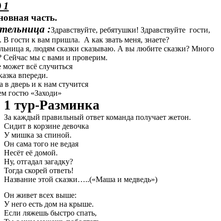
 1
сновная часть.
тельница :
Здравствуйте, ребятушки! Здравствуйте гости,
. В гости к вам пришла. А как звать меня, знаете?
льница я, людям сказки сказываю. А вы любите сказки? Много
? Сейчас мы с вами и проверим.
е может всё случиться
азка впереди.
рь и к нам стучится
тю «Заходи»
1 тур-Разминка
За каждый правильный ответ команда получает жетон.
Сидит в корзине девочка
У мишка за спиной.
Он сама того не ведая
Несёт её домой.
Ну, отгадал загадку?
Тогда скорей ответь!
Название этой сказки…..(«Маша и медведь»)
Он живет всех выше:
У него есть дом на крыше.
Если ляжешь быстро спать,