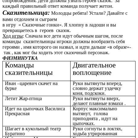
сопровождения. Дети должны узнать героев сказок. За
каждый правильный ответ команда получает жетон.
Сказительница:
Молодцы ребята! Устали? Давайте с
вами отдохнем и сыграем
в игру « Сказочные гонки». Я хлопну в ладоши и вы
превращаетесь в героев сказок.
Ход игры
: Сначала все дети идут обычным шагом, после
команды сказительницы игроки должны вообразить себя
героями , имя которого он назвал, и идти дальше «в образе»-
так , как мог бы ходить этот сказочный персонаж.
ФИЗМИНУТКА
Команды
Двигательное
сказительницы
воплощение
Иван –царевич скачет на
Руки вытянуты вперед,
бурке
словно держат уздечку
коня, подскоки.
Летит Жар-птица
Руки вытянуты вверх,
делают плавные взмахи .
Идет на цыпочках Василиса
Корпус максимально
Прекрасная
вытянут, голова
приподнята , идут на
цыпочках.
Шагает в кукольный театр
Руки согнуты в локтях,
Буратино
ходьба утрированная