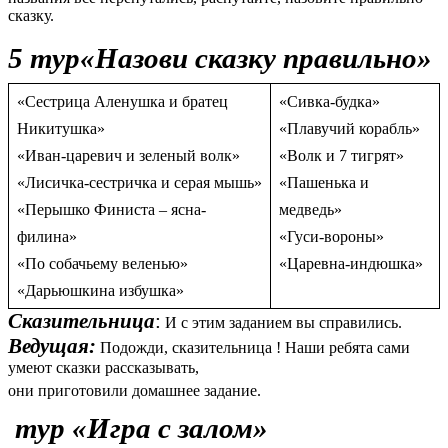
сказку.
5 тур«Назови сказку правильно»
«Сестрица Аленушка и братец
«Сивка-будка»
Никитушка»
«Плавучий корабль»
«Иван-царевич и зеленый волк»
«Волк и 7 тигрят»
«Лисичка-сестричка и серая мышь»
«Пашенька и
«Перышко Финиста – ясна-
медведь»
филина»
«Гуси-вороны»
«По собачьему веленью»
«Царевна-индюшка»
«Дарьюшкина избушка»
Сказительница
:
И с этим заданием вы справились.
Ведущая:
Подожди, сказительница ! Наши ребята сами
умеют сказки рассказывать,
они приготовили домашнее задание.
тур «Игра с залом»