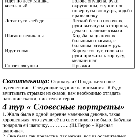
Идёт по лесу Мишка
Голова опущена, руки
косолапый
округленны, ступни ног
повернуты вовнутрь, ходьба
вразвалочку
Летят гуси -лебеди
Легкий бег на носочках,
руки вытянуты в стороны,
делают плавные взмахи.
Шагают великаны
Ходьба на цыпочках
большими шагами, с
большим размахом рук.
Идут гномы
Корпус согнут, голова и
руки прижаты к корпусу,
мелкий шаг
Скачет лягушка
Прыжки
Сказительница:
Отдохнули? Продолжим наше
путешествие. Следующие задание на внимания . Я буду
зачитывать отрывки из сказок, вам необходимо отгадать
название сказки, писателя и героя.
4 тур « Словесные портреты»
1.
Жила-была в одной деревне маленькая девочка, такая
хорошенькая, что лучше её на свете никого не было. Бабушка
подарила ей шапочку…………..(Ш.Перро « Красная
шапочка».
2. Она была так прелестна, так нежна, вся из ослепительно