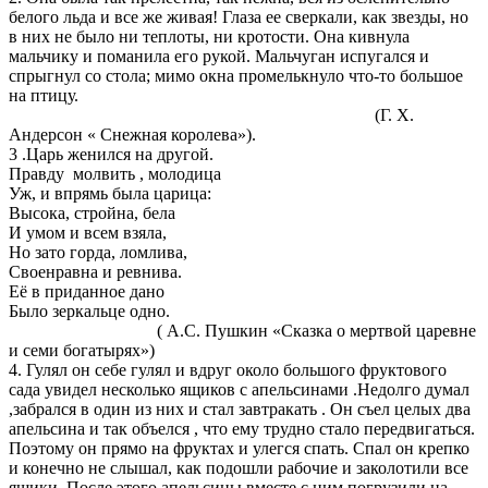
белого льда и все же живая! Глаза ее сверкали, как звезды, но
в них не было ни теплоты, ни кротости. Она кивнула
мальчику и поманила его рукой. Мальчуган испугался и
спрыгнул со стола; мимо окна промелькнуло что-то большое
на птицу.
(Г. Х.
Андерсон « Снежная королева»).
3 .Царь женился на другой.
Правду молвить , молодица
Уж, и впрямь была царица:
Высока, стройна, бела
И умом и всем взяла,
Но зато горда, ломлива,
Своенравна и ревнива.
Её в приданное дано
Было зеркальце одно.
( А.С. Пушкин «Сказка о мертвой царевне
и семи богатырях»)
4. Гулял он себе гулял и вдруг около большого фруктового
сада увидел несколько ящиков с апельсинами .Недолго думал
,забрался в один из них и стал завтракать . Он съел целых два
апельсина и так объелся , что ему трудно стало передвигаться.
Поэтому он прямо на фруктах и улегся спать. Спал он крепко
и конечно не слышал, как подошли рабочие и заколотили все
ящики. После этого апельсины вместе с ним погрузили на