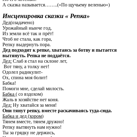
А сказка называется……..(«По щучьему веленью»)
Инсценировка сказки « Репка»
Дед(
озадачено)
Урожайный нынче год,
Из земли всё так и прёт!
Чтоб не стала, как гора,
Репку выдернуть пора.
Дед подходит к репке, хватаясь за ботву и пытается
вытянуть. Репка не поддаётся.
Дед:
Слаб я стал на склоне лет,
Вот тяну, а толку нет!
Одолел радикулит-
Ох, спина моя болит!
Бабка!
Помоги мне, сделай милость.
Бабка
( со вздохом)
Жаль в хозяйстве нет коня.
Дед:
Ну хватайся за меня!
Они тянут репку, вместе раскачиваясь туда-сюда.
Бабка и дед (хором
)
Тянем вместе, тянем дружно!
Репку вытянуть нам нужно!
Ты за грядку не держись,