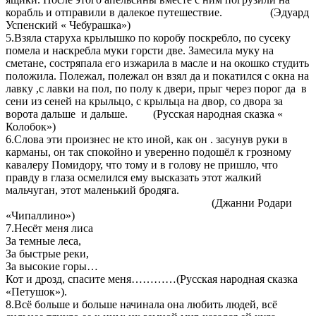
корабль и отправили в далекое путешествие. (Эдуард
Успенский « Чебурашка»)
5.Взяла старуха крылышко по коробу поскребло, по сусеку
помела и наскребла муки горсти две. Замесила муку на
сметане, состряпала его изжарила в масле и на окошко студить
положила. Полежал, полежал он взял да и покатился с окна на
лавку ,с лавки на пол, по полу к двери, прыг через порог да в
сени из сеней на крыльцо, с крыльца на двор, со двора за
ворота дальше и дальше. (Русская народная сказка «
Колобок»)
6.Слова эти произнес не кто иной, как он . засунув руки в
карманы, он так спокойно и уверенно подошёл к грозному
кавалеру Помидору, что тому и в голову не пришло, что
правду в глаза осмелился ему высказать этот жалкий
мальчуган, этот маленький бродяга.
(Джанни Родари
«Чипаллино»)
7.Несёт меня лиса
За темные леса,
За быстрые реки,
За высокие горы…
Кот и дрозд, спасите меня…………(Русская народная сказка
«Петушок»).
8.Всё больше и больше начинала она любить людей, всё