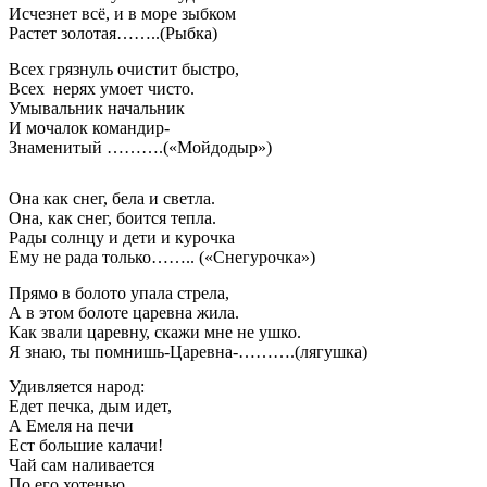
Исчезнет всё, и в море зыбком
Растет золотая……..(Рыбка)
Всех грязнуль очистит быстро,
Всех нерях умоет чисто.
Умывальник начальник
И мочалок командир-
Знаменитый ……….(«Мойдодыр»)
Она как снег, бела и светла.
Она, как снег, боится тепла.
Рады солнцу и дети и курочка
Ему не рада только…….. («Снегурочка»)
Прямо в болото упала стрела,
А в этом болоте царевна жила.
Как звали царевну, скажи мне не ушко.
Я знаю, ты помнишь-Царевна-……….(лягушка)
Удивляется народ:
Едет печка, дым идет,
А Емеля на печи
Ест большие калачи!
Чай сам наливается
По его хотенью.