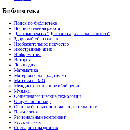
Библиотека
Поиск по библиотеке
Воспитательная работа
Для комплексов "Детский сад-начальная школа"
Здоровый образ жизни
Изобразительное искусство
Иностранный язык
Информатика
История
Логопедия
Математика
Материалы для родителей
Материалы МО
Междисциплинарное обобщение
Музыка
Общепедагогические технологии
Окружающий мир
Основы безопасности жизнедеятельности
Психология
Региональный компонент
Русский язык
Сценарии праздников