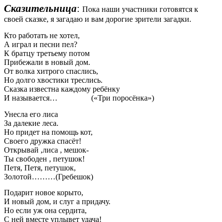
Сказительница
:
Пока наши участники готовятся к
своей сказке, я загадаю и вам дорогие зрители загадки.
Кто работать не хотел,
А играл и песни пел?
К братцу третьему потом
Прибежали в новый дом.
От волка хитрого спаслись,
Но долго хвостики треслись.
Сказка известна каждому ребёнку
И называется… («Три поросёнка»)
Унесла его лиса
За далекие леса.
Но придет на помощь кот,
Своего дружка спасёт!
Открывай ,лиса , мешок-
Ты свободен , петушок!
Петя, Петя, петушок,
Золотой………(Гребешок)
Подарит новое корыто,
И новый дом, и слуг а придачу.
Но если уж она сердита,
С ней вместе уплывет удача!