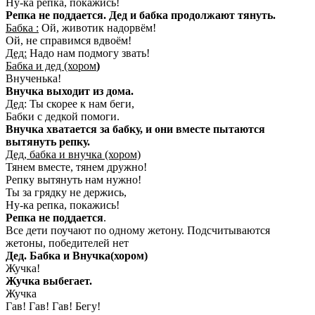
Ну-ка репка, покажись!
Репка не поддается. Дед и бабка продолжают тянуть.
Бабка :
Ой, животик надорвём!
Ой, не справимся вдвоём!
Дед:
Надо нам подмогу звать!
Бабка и дед (хором
)
Внученька!
Внучка выходит из дома.
Дед
: Ты скорее к нам беги,
Бабки с дедкой помоги.
Внучка хватается за бабку, и они вместе пытаются
вытянуть репку.
Дед, бабка и внучка (хором)
Тянем вместе, тянем дружно!
Репку вытянуть нам нужно!
Ты за грядку не держись,
Ну-ка репка, покажись!
Репка не поддается
.
Все дети поучают по одному жетону. Подсчитываются
жетоны, победителей нет
Дед. Бабка и Внучка(хором)
Жучка!
Жучка выбегает.
Жучка
Гав! Гав! Гав! Бегу!