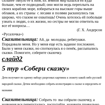
сильнее тянуло ее к ним; их земной мир казался ей куда
больше, чем ее подводный; они могли ведь переплыть на
своих кораблях море, взбираться на высокие горы выше
облаков, а их страны с лесами и полями раскинулись так
широко, что глазом не охватишь! Очень хотелось ей побольше
узнать о людях, о их жизни, но сестры не могли ответить на
все её вопросы…
(Г. Х. Андерсон
«Русалочка»)
Сказительница:
Ай, да молодцы, ребятушки.
Порадовали меня. Но у меня еще есть задание посложнее.
Были у меня сказки, но споткнулась я о пенёк, рассыпались
сказки. Помогите, соберите сказочку.
слайд2
5 тур «Собери сказку»
Дети получают по одному набору разрезных картинок к сюжету какой-либо русской
народной сказки. Детям необходимо собрать иллюстрацию к сказке и определить ее
название
.
Сказительница:
Собрать то вы собрали сказочку, а
названия все перепутались, распутайте, назовите правильно