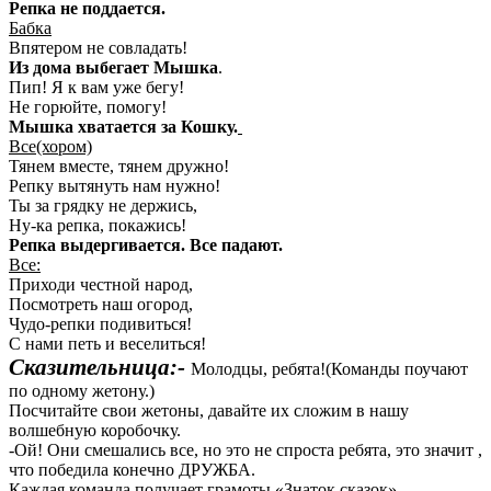
Репка не поддается.
Бабка
Впятером не совладать!
Из дома выбегает Мышка
.
Пип! Я к вам уже бегу!
Не горюйте, помогу!
Мышка хватается за Кошку.
Все(хором)
Тянем вместе, тянем дружно!
Репку вытянуть нам нужно!
Ты за грядку не держись,
Ну-ка репка, покажись!
Репка выдергивается. Все падают.
Все:
Приходи честной народ,
Посмотреть наш огород,
Чудо-репки подивиться!
С нами петь и веселиться!
Сказительница:-
Молодцы, ребята!(Команды поучают
по одному жетону.)
Посчитайте свои жетоны, давайте их сложим в нашу
волшебную коробочку.
-Ой! Они смешались все, но это не спроста ребята, это значит ,
что победила конечно ДРУЖБА.
Каждая команда получает грамоты «Знаток сказок»