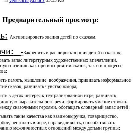
35.55 КБ
vedushchaya.docx
Предварительный просмотр:
ь:
Активизировать знания детей по сказкам.
ачи:
-
Закрепить и расширить знания детей о сказках;
вать запас литературных художественных впечатлений,
ную позицию как при восприятии сказок, так и в процессе
тва;
ать память, мышление, воображения
, прививать неформальное
тие сказок, развивать чувство юмора;
ить в детях интерес к театрализованной игре, развивать
ионную выразительность речи, формировать умение строить
между сказочными героями, обогащать словарный запас детей;
ывать такие качества как взаимовыручка, товарищество,
бие, честность в игре, справедливость; способствовать
ванию межличностных отношений между детьми группы;