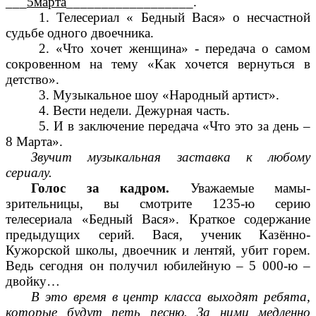
___
5марта
__________________.
1. Телесериал « Бедный Вася» о несчастной
судьбе одного двоечника.
2. «Что хочет женщина» - передача о самом
сокровенном на тему «Как хочется вернуться в
детство».
3. Музыкальное шоу «Народный артист».
4. Вести недели. Дежурная часть.
5. И в заключение передача «Что это за день –
8 Марта».
Звучит музыкальная заставка к любому
сериалу.
Голос за кадром.
Уважаемые мамы-
зрительницы, вы смотрите 1235-ю серию
телесериала «Бедный Вася». Краткое содержание
предыдущих серий. Вася, ученик Казённо-
Кужорской школы, двоечник и лентяй, убит горем.
Ведь сегодня он получил юбилейную – 5 000-ю –
двойку…
В это время в центр класса выходят ребята,
которые будут петь песню. За ними медленно