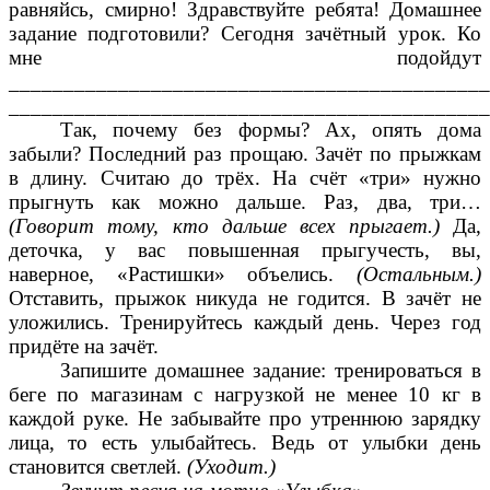
равняйсь, смирно! Здравствуйте ребята! Домашнее
задание подготовили? Сегодня зачётный урок. Ко
мне подойдут
____________________________________________
____________________________________________
Так, почему без формы? Ах, опять дома
забыли? Последний раз прощаю. Зачёт по прыжкам
в длину. Считаю до трёх. На счёт «три» нужно
прыгнуть как можно дальше. Раз, два, три…
(Говорит тому, кто дальше всех прыгает.)
Да,
деточка, у вас повышенная прыгучесть, вы,
наверное, «Растишки» объелись.
(Остальным.)
Отставить, прыжок никуда не годится. В зачёт не
уложились. Тренируйтесь каждый день. Через год
придёте на зачёт.
Запишите домашнее задание: тренироваться в
беге по магазинам с нагрузкой не менее 10 кг в
каждой руке. Не забывайте про утреннюю зарядку
лица, то есть улыбайтесь. Ведь от улыбки день
становится светлей.
(Уходит.)