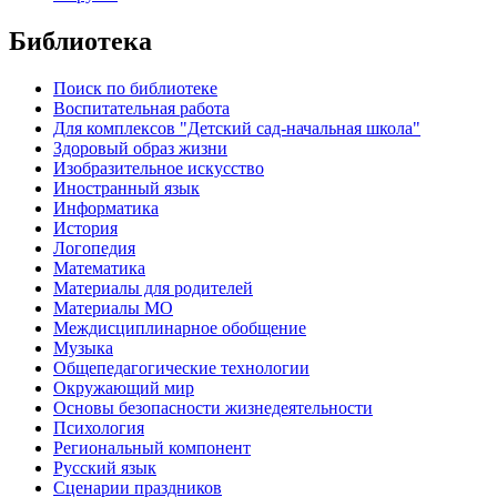
Библиотека
Поиск по библиотеке
Воспитательная работа
Для комплексов "Детский сад-начальная школа"
Здоровый образ жизни
Изобразительное искусство
Иностранный язык
Информатика
История
Логопедия
Математика
Материалы для родителей
Материалы МО
Междисциплинарное обобщение
Музыка
Общепедагогические технологии
Окружающий мир
Основы безопасности жизнедеятельности
Психология
Региональный компонент
Русский язык
Сценарии праздников