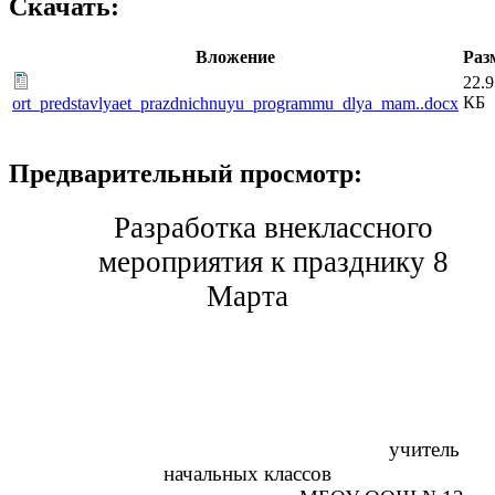
Скачать:
Вложение
Раз
22.9
КБ
ort_predstavlyaet_prazdnichnuyu_programmu_dlya_mam..docx
Предварительный просмотр:
Разработка внеклассного
мероприятия к празднику 8
Марта
учитель
начальных классов