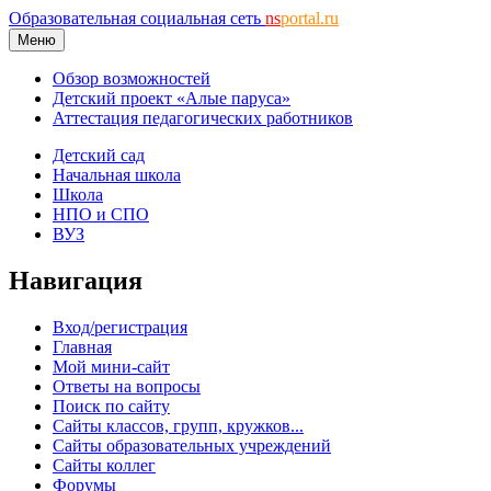
Образовательная социальная сеть
ns
portal.ru
Меню
Обзор возможностей
Детский проект «Алые паруса»
Аттестация педагогических работников
Детский сад
Начальная школа
Школа
НПО и СПО
ВУЗ
Навигация
Вход/регистрация
Главная
Мой мини-сайт
Ответы на вопросы
Поиск по сайту
Сайты классов, групп, кружков...
Сайты образовательных учреждений
Сайты коллег
Форумы