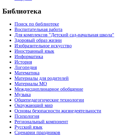
Библиотека
Поиск по библиотеке
Воспитательная работа
Для комплексов "Детский сад-начальная школа"
Здоровый образ жизни
Изобразительное искусство
Иностранный язык
Информатика
История
Логопедия
Математика
Материалы для родителей
Материалы МО
Междисциплинарное обобщение
Музыка
Общепедагогические технологии
Окружающий мир
Основы безопасности жизнедеятельности
Психология
Региональный компонент
Русский язык
Сценарии праздников