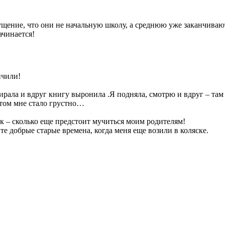
щение, что они не начальную школу, а среднюю уже заканчивают
ачинается!
нчили!
ирала и вдруг книгу выронила .Я подняла, смотрю и вдруг – там 
потом мне стало грустно…
ак – сколько еще предстоит мучиться моим родителям!
те добрые старые времена, когда меня еще возили в коляске.