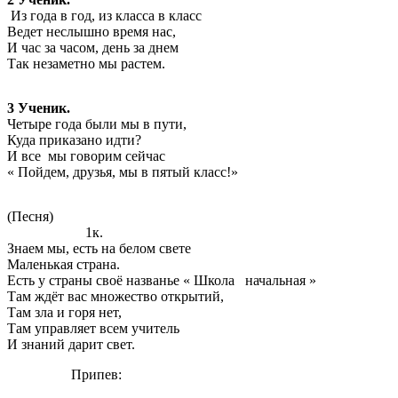
Из года в год, из класса в класс
Ведет неслышно время нас,
И час за часом, день за днем
Так незаметно мы растем.
3 Ученик.
Четыре года были мы в пути,
Куда приказано идти?
И все мы говорим сейчас
« Пойдем, друзья, мы в пятый класс!»
(Песня)
1к.
Знаем мы, есть на белом свете
Маленькая страна.
Есть у страны своё названье « Школа начальная »
Там ждёт вас множество открытий,
Там зла и горя нет,
Там управляет всем учитель
И знаний дарит свет.
Припев: