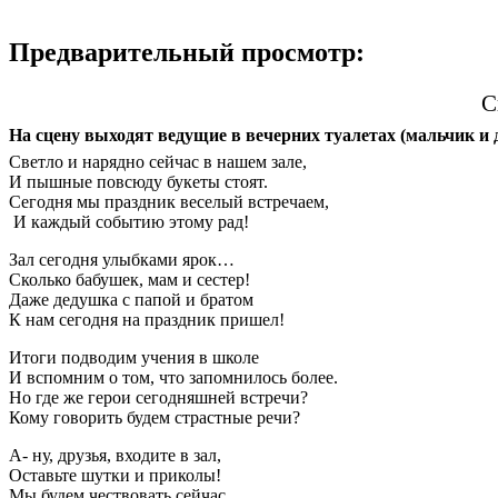
Предварительный просмотр:
С
На сцену выходят ведущие в вечерних туалетах (мальчик и 
Светло и нарядно сейчас в нашем зале,
И пышные повсюду букеты стоят.
Сегодня мы праздник веселый встречаем,
И каждый событию этому рад!
Зал сегодня улыбками ярок…
Сколько бабушек, мам и сестер!
Даже дедушка с папой и братом
К нам сегодня на праздник пришел!
Итоги подводим учения в школе
И вспомним о том, что запомнилось более.
Но где же герои сегодняшней встречи?
Кому говорить будем страстные речи?
А- ну, друзья, входите в зал,
Оставьте шутки и приколы!
Мы будем чествовать сейчас.