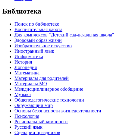
Библиотека
Поиск по библиотеке
Воспитательная работа
Для комплексов "Детский сад-начальная школа"
Здоровый образ жизни
Изобразительное искусство
Иностранный язык
Информатика
История
Логопедия
Математика
Материалы для родителей
Материалы МО
Междисциплинарное обобщение
Музыка
Общепедагогические технологии
Окружающий мир
Основы безопасности жизнедеятельности
Психология
Региональный компонент
Русский язык
Сценарии праздников