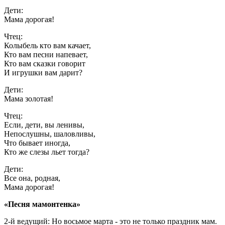
Дети:
Мама дорогая!
Чтец:
Колыбель кто вам качает,
Кто вам песни напевает,
Кто вам сказки говорит
И игрушки вам дарит?
Дети:
Мама золотая!
Чтец:
Если, дети, вы ленивы,
Непослушны, шаловливы,
Что бывает иногда,
Кто же слезы льет тогда?
Дети:
Все она, родная,
Мама дорогая!
«Песня мамонтенка»
2-й ведущий: Но восьмое марта - это не только праздник мам.