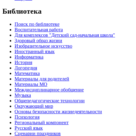
Библиотека
Поиск по библиотеке
Воспитательная работа
Для комплексов "Детский сад-начальная школа"
Здоровый образ жизни
Изобразительное искусство
Иностранный язык
Информатика
История
Логопедия
Математика
Материалы для родителей
Материалы МО
Междисциплинарное обобщение
Музыка
Общепедагогические технологии
Окружающий мир
Основы безопасности жизнедеятельности
Психология
Региональный компонент
Русский язык
Сценарии праздников