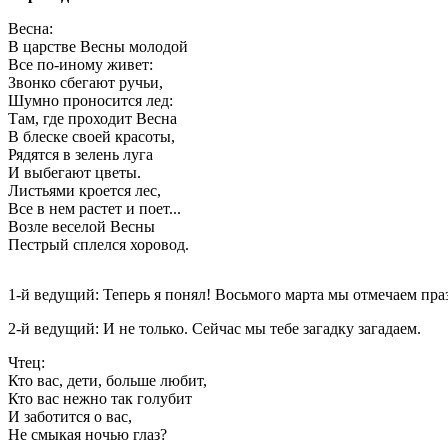
Весна:
В царстве Весны молодой
Все по-иному живет:
Звонко сбегают ручьи,
Шумно проносится лед:
Там, где проходит Весна
В блеске своей красоты,
Рядятся в зелень луга
И выбегают цветы.
Листьями кроется лес,
Все в нем растет и поет...
Возле веселой Весны
Пестрый сплелся хоровод.
1-й ведущий: Теперь я понял! Восьмого марта мы отмечаем пра
2-й ведущий: И не только. Сейчас мы тебе загадку загадаем.
Чтец:
Кто вас, дети, больше любит,
Кто вас нежно так голубит
И заботится о вас,
Не смыкая ночью глаз?