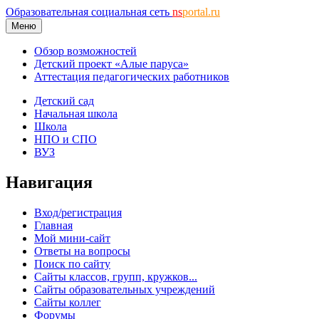
Образовательная социальная сеть
ns
portal.ru
Меню
Обзор возможностей
Детский проект «Алые паруса»
Аттестация педагогических работников
Детский сад
Начальная школа
Школа
НПО и СПО
ВУЗ
Навигация
Вход/регистрация
Главная
Мой мини-сайт
Ответы на вопросы
Поиск по сайту
Сайты классов, групп, кружков...
Сайты образовательных учреждений
Сайты коллег
Форумы