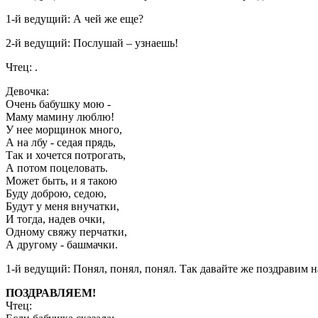
1-й ведущий: А чей же еще?
2-й ведущий: Послушай – узнаешь!
Чтец: .
Девочка:
Очень бабушку мою -
Маму мамину люблю!
У нее морщинок много,
А на лбу - седая прядь,
Так и хочется потрогать,
А потом поцеловать.
Может быть, и я такою
Буду доброю, седою,
Будут у меня внучатки,
И тогда, надев очки,
Одному свяжу перчатки,
А другому - башмачки.
1-й ведущий: Понял, понял, понял. Так давайте же поздравим 
ПОЗДРАВЛЯЕМ!
Чтец: