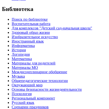
Библиотека
Поиск по библиотеке
Воспитательная работа
Для комплексов "Детский сад-начальная школа"
Здоровый образ жизни
Изобразительное искусство
Иностранный язык
Информатика
История
Логопедия
Математика
Материалы для родителей
Материалы МО
Междисциплинарное обобщение
Музыка
Общепедагогические технологии
Окружающий мир
Основы безопасности жизнедеятельности
Психология
Региональный компонент
Русский язык
Сценарии праздников