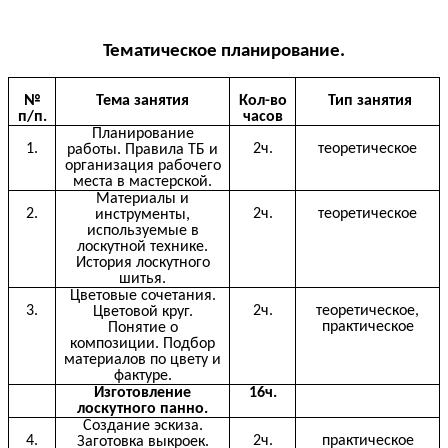
Тематическое планирование.
№
Тема занятия
Кол-во
Тип занятия
п/п.
часов
Планирование
1.
2ч.
теоретическое
работы. Правила ТБ и
организация рабочего
места в мастерской.
Материалы и
2.
2ч.
теоретическое
инструменты,
используемые в
лоскутной технике.
История лоскутного
шитья.
Цветовые сочетания.
3.
2ч.
теоретическое,
Цветовой круг.
практическое
Понятие о
композиции. Подбор
материалов по цвету и
фактуре.
Изготовление
16ч.
лоскутного панно.
Создание эскиза.
4.
2ч.
практическое
Заготовка выкроек.