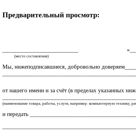
Предварительный просмотр:
_________________________ «____»__
(место составления)
Мы, нижеподписавшиеся, добровольно доверяем__
____________________________________________
от нашего имени и за счёт (в пределах указанных ниж
____________________________________________
(наименование товара, работы, услуги, например: компьютерную технику, раб
и передать __________________________________
____________________________________________