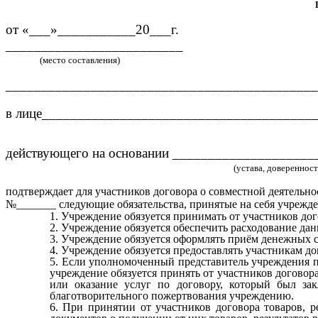
от «___»___________20_
_________________________
(место составления)
____________________________________________
в лице______________________________________
действующего на основании ____________________
(устава, доверенности и т.
подтверждает для участников договора о совместной деятельно
№_______ следующие обязательства, принятые на себя учрежд
Учреждение обязуется принимать от участников дог
Учреждение обязуется обеспечить расходование дан
Учреждение обязуется оформлять приём денежных ср
Учреждение обязуется предоставлять участникам д
Если уполномоченный представитель учреждения пр
учреждение обязуется принять от участников догово
или оказание услуг по договору, который был за
благотворительного пожертвования учреждению.
При принятии от участников договора товаров, р