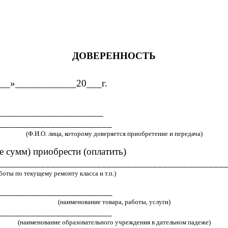
ДОВЕРЕННОСТЬ
__________20___г.
______________________
______________________
(Ф.И.О. лица, которому доверяется приобретение и передача)
е сумм) приобрести (оплатить)
____________________________________________
оты по текущему ремонту класса и т.п.)
_______________________
(наименование товара, работы, услуги)
______________________
(наименование образовательного учреждения в дательном падеже)