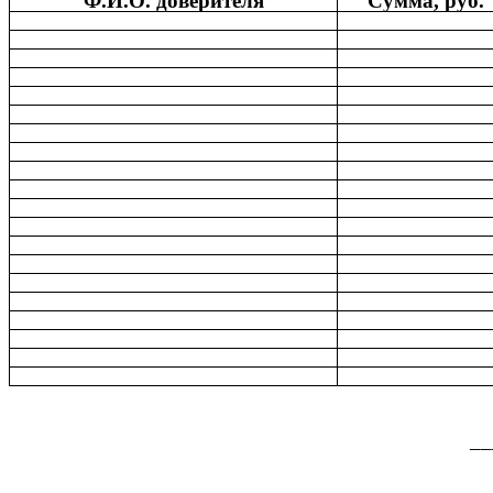
Ф.И.О. доверителя
Сумма, руб.
__