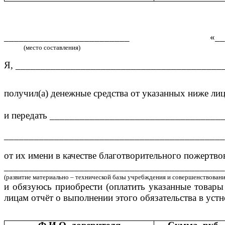
_________________________ «____»__
(место составления)
Я, _________________________________________
получил(а) денежные средства от указанных ниже л
и передать __________________________________
____________________________________________
от их имени в качестве благотворительного пожертвов
____________________________________________
(развитие материально – технической базы учре6ждения и совершенствование
и обязуюсь приобрести (оплатить указанные товары 
лицам отчёт о выполнении этого обязательства в ус
(указать ср