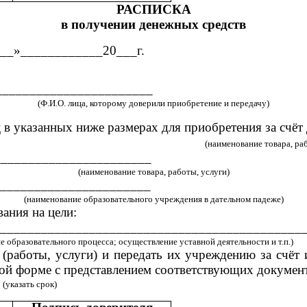
РАСПИСКА
в получении денежных средств
__________20___г.
_______________________
(Ф.И.О. лица, которому доверили приобретение и передачу)
иц в указанных ниже размерах для приобретения за с
(наименование товара, раб
_______________________
(наименование товара, работы, услуги)
______________________
(наименование образовательного учреждения в дательном падеже)
ания на цели:
____________________________________________
 образовательного процесса; осуществление уставной деятельности и т.п.)
(работы, услуги) и передать их учреждению за счёт
тной форме с представлением соответствующих докуме
ок)