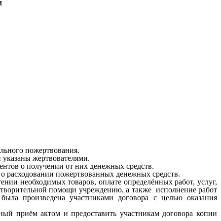
И
ельного пожертвования.
и указаны жертвователями.
ентов о получении от них денежных средств.
 о расходовании пожертвованных денежных средств.
нии необходимых товаров, оплате определённых работ, услуг,
аготворительной помощи учреждению, а также исполнение работ
 была произведена участниками договора с целью оказания
анный приём актом и предоставить участникам договора копии