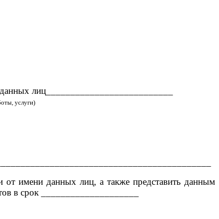
чёт данных лиц__________________________
оты, услуги)
____________________________________________
 и от имени данных лиц, а также представить данным
нтов в срок ____________________