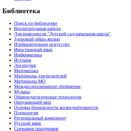
Библиотека
Поиск по библиотеке
Воспитательная работа
Для комплексов "Детский сад-начальная школа"
Здоровый образ жизни
Изобразительное искусство
Иностранный язык
Информатика
История
Логопедия
Математика
Материалы для родителей
Материалы МО
Междисциплинарное обобщение
Музыка
Общепедагогические технологии
Окружающий мир
Основы безопасности жизнедеятельности
Психология
Региональный компонент
Русский язык
Сценарии праздников