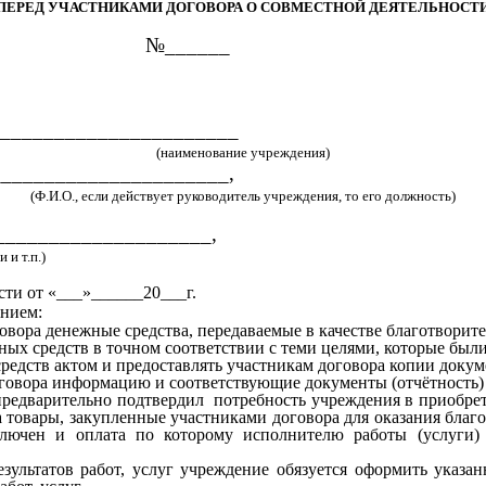
ПЕРЕД УЧАСТНИКАМИ ДОГОВОРА О СОВМЕСТНОЙ ДЕЯТЕЛЬНОСТ
__г. №______
______________________
(наименование учреждения)
______________________,
(Ф.И.О., если действует руководитель учреждения, то его должность)
____________________,
п.)
сти от «___»______20___г.
ением:
овора денежные средства, передаваемые в качестве благотворит
ных средств в точном соответствии с теми целями, которые был
едств актом и предоставлять участникам договора копии докум
оговора информацию и соответствующие документы (отчётность)
едварительно подтвердил потребность учреждения в приобрете
ра товары, закупленные участниками договора для оказания бл
ключен и оплата по которому исполнителю работы (услуги)
езультатов работ, услуг учреждение обязуется оформить указ