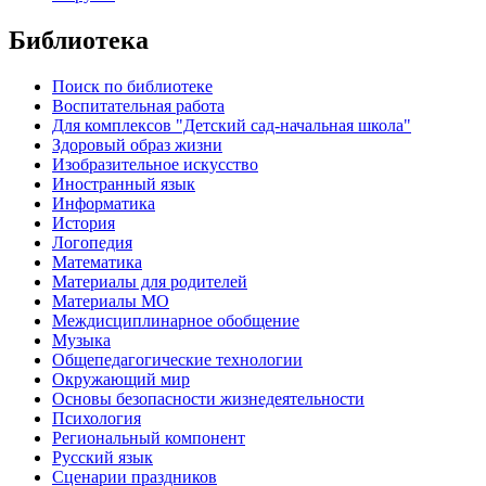
Библиотека
Поиск по библиотеке
Воспитательная работа
Для комплексов "Детский сад-начальная школа"
Здоровый образ жизни
Изобразительное искусство
Иностранный язык
Информатика
История
Логопедия
Математика
Материалы для родителей
Материалы МО
Междисциплинарное обобщение
Музыка
Общепедагогические технологии
Окружающий мир
Основы безопасности жизнедеятельности
Психология
Региональный компонент
Русский язык
Сценарии праздников