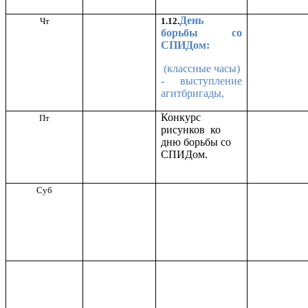
День
Чт
1.12.
борьбы со
СПИДом:
(классные часы)
- выступление
агитбригады,
Конкурс
Пт
рисунков ко
дню борьбы со
СПИДом.
Суб