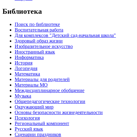
Библиотека
Поиск по библиотеке
Воспитательная работа
Для комплексов "Детский сад-начальная школа"
Здоровый образ жизни
Изобразительное искусство
Иностранный язык
Информатика
История
Логопедия
Математика
Материалы для родителей
Материалы МО
Междисциплинарное обобщение
Музыка
Общепедагогические технологии
Окружающий мир
Основы безопасности жизнедеятельности
Психология
Региональный компонент
Русский язык
Сценарии праздников