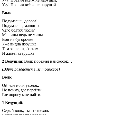
У-у! Правил всё ж не нарушай,
У-у! Правил всё ж не нарушай.
Волк
:
Подумаешь, дорога!
Подумаешь, машины!
Чего боятся люди?
Машины ведь не мины.
Вон на бугорочке
Уже видна избушка.
Там за перекрёстком
И живёт старушка.
2 Ведущий
: Волк побежал наискосок…
(Вдруг раздаётся визг тормозов)
Волк
:
Ой, еле ноги уволок.
Не пойму, где перейти,
Где дорогу мне найти.
1 Ведущий
:
Серый волк, ты - пешеход.