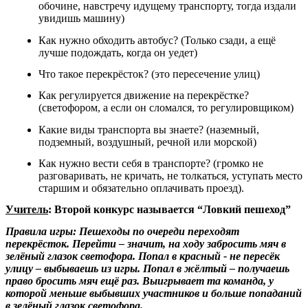
обочине, навстречу идущему транспорту, тогда издали
увидишь машину)
Как нужно обходить автобус? (Только сзади, а ещё
лучше подождать, когда он уедет)
Что такое перекрёсток? (это пересечение улиц)
Как регулируется движение на перекрёстке?
(светофором, а если он сломался, то регулировщиком)
Какие виды транспорта вы знаете? (наземный,
подземный, воздушный, речной или морской)
Как нужно вести себя в транспорте? (громко не
разговаривать, не кричать, не толкаться, уступать место
старшим и обязательно оплачивать проезд).
Учитель
: Второй конкурс называется “Ловкий пешеход”
Правила игры: Пешеходы по очереди переходят
перекрёсток. Перейти – значит, на ходу забросить мяч в
зелёный глазок светофора. Попал в красный - не пересёк
улицу – выбываешь из игры. Попал в жёлтый – получаешь
право бросить мяч ещё раз. Выигрывает та команда, у
которой меньше выбывших участников и больше попаданий
в зелёный глазок светофора.