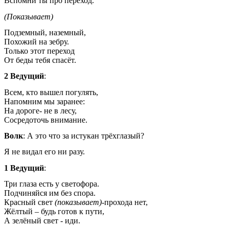
Вспомни ты про переход.
(Показывает)
Подземный, наземный,
Похожий на зебру.
Только этот переход
От беды тебя спасёт.
2 Ведущий
:
Всем, кто вышел погулять,
Напомним мы заранее:
На дороге- не в лесу,
Сосредоточь внимание.
Волк
: А это что за истукан трёхглазый?
Я не видал его ни разу.
1 Ведущий
:
Три глаза есть у светофора.
Подчиняйся им без спора.
Красный свет
(показывает)
-прохода нет,
Жёлтый – будь готов к пути,
А зелёный свет - иди.