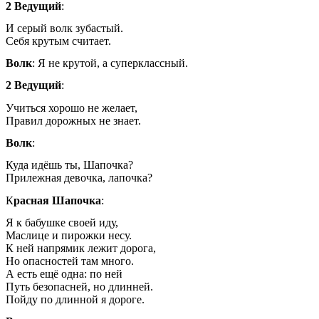
2 Ведущий
:
И серый волк зубастый.
Себя крутым считает.
Волк
: Я не крутой, а суперклассный.
2 Ведущий
:
Учиться хорошо не желает,
Правил дорожных не знает.
Волк
:
Куда идёшь ты, Шапочка?
Прилежная девочка, лапочка?
К
расная Шапочка
:
Я к бабушке своей иду,
Маслице и пирожки несу.
К ней напрямик лежит дорога,
Но опасностей там много.
А есть ещё одна: по ней
Путь безопасней, но длинней.
Пойду по длинной я дороге.