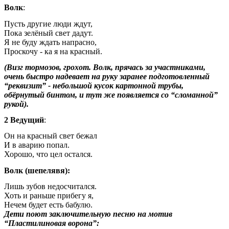
Волк
:
Пусть другие люди ждут,
Пока зелёный свет дадут.
Я не буду ждать напрасно,
Проскочу - ка я на красный.
(Визг тормозов, грохот. Волк, прячась за участниками,
очень быстро надевает на руку заранее подготовленный
“реквизит” - небольшой кусок картонной трубы,
обёрнутый бинтом, и тут же появляется со “сломанной”
рукой).
2 Ведущий
:
Он на красный свет бежал
И в аварию попал.
Хорошо, что цел остался.
Волк (шепелявя):
Лишь зубов недосчитался.
Хоть и раньше прибегу я,
Нечем будет есть бабулю.
Дети поют заключительную песню на мотив
“Пластилиновая ворона”: