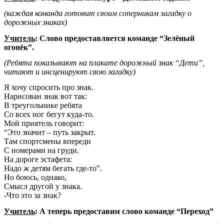
(каждая команда готовит своим соперникам загадку о
дорожных знаках)
Учитель
: Слово предоставляется команде “Зелёный
огонёк”.
(Ребята показывают на плакате дорожный знак “Дети”,
читают и инсценируют свою загадку)
Я хочу спросить про знак.
Нарисован знак вот так:
В треугольнике ребята
Со всех ног бегут куда-то.
Мой приятель говорит:
“Это значит – путь закрыт.
Там спортсмены впереди
С номерами на груди.
На дороге эстафета:
Надо ж детям бегать где-то”.
Но боюсь, однако,
Смысл другой у знака.
-Что это за знак?
Учитель
: А теперь предоставим слово команде “Переход”