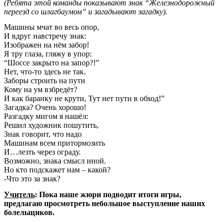
(Ребята этой команды показывают знак “Железнодорожный
переезд со шлагбаумом” и загадывают загадку).
Машины мчат во весь опор,
И вдруг навстречу знак:
Изображен на нём забор!
Я тру глаза, гляжу в упор:
“Шоссе закрыто на запор?!”
Нет, что-то здесь не так.
Заборы строить на пути
Кому на ум взбредёт?
И как баранку не крути, Тут нет пути в обход!”
Загадка? Очень хорошо!
Разгадку мигом я нашёл:
Решил художник пошутить,
Знак говорит, что надо
Машинам всем притормозить
И…лезть через ограду.
Возможно, знака смысл иной.
Но кто подскажет нам – какой?
-Что это за знак?
Учитель
: Пока наше жюри подводит итоги игры,
предлагаю просмотреть небольшое выступление наших
болельщиков.