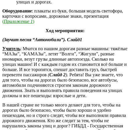
улицах и дорогах.
Оборудование
: плакаты из букв, большая модель светофора,
карточки с вопросами, дорожные знаки, презентация
(
Приложение 1
)
Ход мероприятия:
(Звучит песня “Автомобили”). Слайд1
Учитель
: Мчатся по нашим дорогам разные машины: тяжёлые
“МАЗы”, “КАМАЗы”, летят “Волги”, “Жигули”, разные
иномарки, везут грузы длинные автопоезда. Сколько на
улицах машин! И с каждым годом их становится всё больше и
больше. И все торопятся, спешат доставить груз, быстрей
перевезти пассажиров
(
Слайд 2
).
Ребята! Вы уже знаете, что
для того, чтобы на дорогах было безопасно, все автобусы,
автомобили подчиняются строгим законам дорожного
движения. Знать и выполнять правила поведения на улицах
должны и все пешеходы: взрослые и дети.
В нашей стране не только много делают для того, чтобы на
дорогах было безопасно, чтобы было хорошо и удобно
пешеходам, но и строго следят, чтобы все выполняли правила
дорожного движения. Кто же следит за тем, чтобы не
нарушались законы улиц и дорог? ГИБДД - Государственная