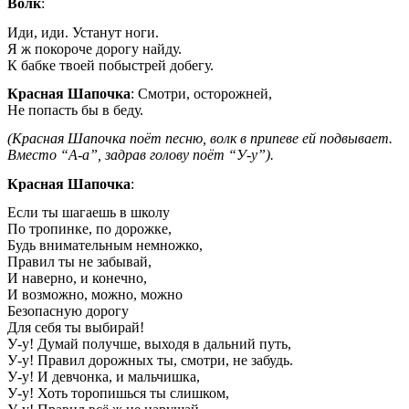
Волк
:
Иди, иди. Устанут ноги.
Я ж покороче дорогу найду.
К бабке твоей побыстрей добегу.
Красная Шапочка
: Смотри, осторожней,
Не попасть бы в беду.
(Красная Шапочка поёт песню, волк в припеве ей подвывает.
Вместо “А-а”, задрав голову поёт “У-у”).
Красная Шапочка
:
Если ты шагаешь в школу
По тропинке, по дорожке,
Будь внимательным немножко,
Правил ты не забывай,
И наверно, и конечно,
И возможно, можно, можно
Безопасную дорогу
Для себя ты выбирай!
У-у! Думай получше, выходя в дальний путь,
У-у! Правил дорожных ты, смотри, не забудь.
У-у! И девчонка, и мальчишка,
У-у! Хоть торопишься ты слишком,