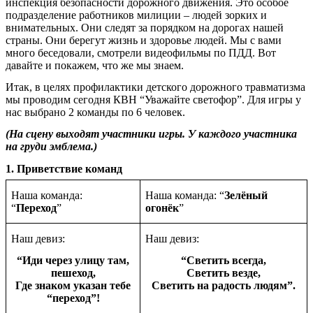
инспекция безопасности дорожного движения. Это особое
подразделение работников милиции – людей зорких и
внимательных. Они следят за порядком на дорогах нашей
страны. Они берегут жизнь и здоровье людей. Мы с вами
много беседовали, смотрели видеофильмы по ПДД. Вот
давайте и покажем, что же мы знаем.
Итак, в целях профилактики детского дорожного травматизма
мы проводим сегодня КВН “Уважайте светофор”. Для игры у
нас выбрано 2 команды по 6 человек.
(На сцену выходят участники игры. У каждого участника
на груди эмблема.)
1. Приветствие команд
Наша команда:
Наша команда: “
Зелёный
“
Переход
”
огонёк
”
Наш девиз:
Наш девиз:
“Иди через улицу там,
“Светить всегда,
пешеход,
Светить везде,
Где знаком указан тебе
Светить на радость людям”.
“переход”!