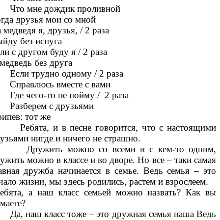
то мне дождик проливной
гда друзья мои со мной
 медведя я, друзья, / 2 раза
йду без испуга
ли с другом буду я / 2 раза
медведь без друга
ли трудно одному / 2 раза
правлюсь вместе с вами
е чего-то не пойму / 2 раза
азберем с друзьями
ипев: тот же
ебята, и в песне говорится, что с настоящими
узьями нигде и ничего не страшно.
ружить можно со всеми и с кем-то одним,
ужить можно в классе и во дворе. Но все – таки самая
авная дружба начинается в семье. Ведь семья – это
чало жизни, мы здесь родились, растем и взрослеем.
бята, а наш класс семьей можно назвать? Как вы
маете?
, наш класс тоже – это дружная семья наша Ведь