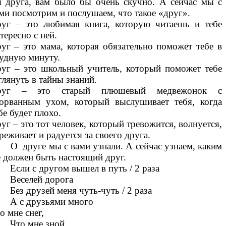
 друга, вам было бы очень скучно. А сейчас мы с
ми посмотрим и послушаем, что такое «друг».
уг – это любимая книга, которую читаешь и тебе
тересно с ней.
уг – это мама, которая обязательно поможет тебе в
удную минуту.
уг – это школьный учитель, который поможет тебе
глянуть в тайны знаний.
руг – это старый плюшевый медвежонок с
орванным ухом, который выслушивает тебя, когда
бе будет плохо.
уг – это тот человек, который тревожится, волнуется,
реживает и радуется за своего друга.
друге мы с вами узнали. А сейчас узнаем, каким
 должен быть настоящий друг.
ли с другом вышел в путь / 2 раза
еселей дорога
з друзей меня чуть-чуть / 2 раза
 с друзьями много
о мне снег,
то мне зной