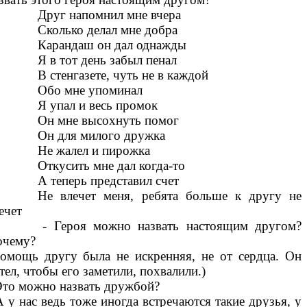
Друг напомнил мне вчера
Сколько делал мне добра
Карандаш он дал однажды
Я в тот день забыл пенал
В стенгазете, чуть не в каждой
Обо мне упоминал
Я упал и весь промок
Он мне высохнуть помог
Он для милого дружка
Не жалел и пирожка
Откусить мне дал когда-то
А теперь представил счет
Не влечет меня, ребята больше к другу не
ечет
 Героя можно назвать настоящим другом?
очему?
омощь другу была не искренняя, не от сердца. Он
тел, чтобы его заметили, похвалили.)
Это можно назвать дружбой?
А у нас ведь тоже иногда встречаются такие друзья, у