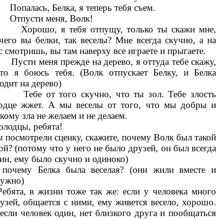
палась, Белка, я теперь тебя съем.
тпусти меня, Волк!
орошо, я тебя отпущу, только ты скажи мне,
чего вы белки, так веселы? Мне всегда скучно, а на
с смотришь, вы там наверху все играете и прыгаете.
сти меня прежде на дерево, я оттуда тебе скажу,
то я боюсь тебя. (Волк отпускает Белку, и Белка
одит на дерево)
ебе от того скучно, что ты зол. Тебе злость
рдце жжет. А мы веселы от того, что мы добры и
кому зла не желаем и не делаем.
лодцы, ребята!
 посмотрели сценку, скажите, почему Волк был такой
ой? (потому что у него не было друзей, он был всегда
ин, ему было скучно и одиноко)
почему Белка была веселая? (они жили вместе и
ужно)
Ребята, в жизни тоже так же: если у человека много
узей, общается с ними, ему живется весело, хорошо.
если человек один, нет близкого друга и пообщаться