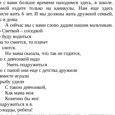
 с вами больше времени находимся здесь, в школе.
мой ездите только на каникулы. Нам еще здесь
есте жить 6 лет. И мы должны жить дружной семьей,
к и дома.
сейчас мы с вами слово дадим нашим мальчикам.
 Светкой – соседкой
 буду водиться
а то смеется, то плачет
 злится.
 мама сказала, что так не годится,
о с девчонкой надо
меть подружиться
о с папой они еще с детства дружили
вместе играли
рыбу удили
 такою девчонкой,
ак мама моя
онечно бы мог
дружиться и я.
лодцы, ребята!