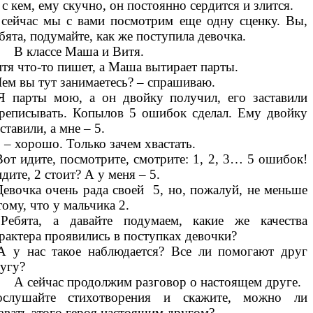
 с кем, ему скучно, он постоянно сердится и злится.
сейчас мы с вами посмотрим еще одну сценку. Вы,
бята, подумайте, как же поступила девочка.
 классе Маша и Витя.
тя что-то пишет, а Маша вытирает парты.
Чем вы тут занимаетесь? – спрашиваю.
Я парты мою, а он двойку получил, его заставили
реписывать. Копылов 5 ошибок сделал. Ему двойку
ставили, а мне – 5.
5 – хорошо. Только зачем хвастать.
Вот идите, посмотрите, смотрите: 1, 2, 3… 5 ошибок!
дите, 2 стоит? А у меня – 5.
Девочка очень рада своей 5, но, пожалуй, не меньше
тому, что у мальчика 2.
Ребята, а давайте подумаем, какие же качества
рактера проявились в поступках девочки?
А у нас такое наблюдается? Все ли помогают друг
угу?
сейчас продолжим разговор о настоящем друге.
ослушайте стихотворения и скажите, можно ли
звать этого героя настоящим другом?