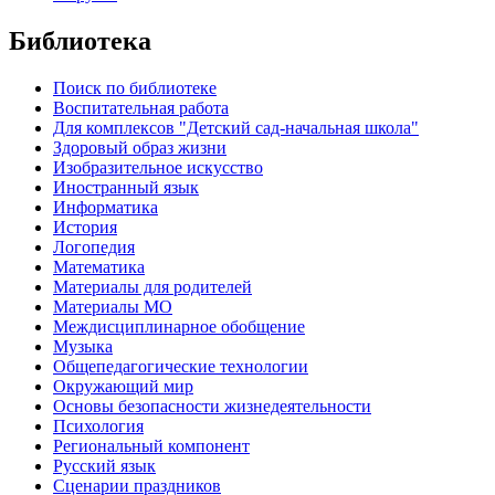
Библиотека
Поиск по библиотеке
Воспитательная работа
Для комплексов "Детский сад-начальная школа"
Здоровый образ жизни
Изобразительное искусство
Иностранный язык
Информатика
История
Логопедия
Математика
Материалы для родителей
Материалы МО
Междисциплинарное обобщение
Музыка
Общепедагогические технологии
Окружающий мир
Основы безопасности жизнедеятельности
Психология
Региональный компонент
Русский язык
Сценарии праздников