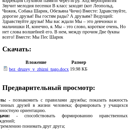
коррекция слуховой памяти через игру. Ход мероприятия
Звучит мелодия песенки В класс заходят (кот Леопольд,
Чижик, Собака Шарик, Обезьяна Чичи) Вместе: Здравствуйте,
дорогие друзья! Вы гостям рады? А друзьям? Ведущий:
Здравствуйте друзья! Мы вас ждали Мы – это девчонки и
мальчишки И, конечно, я. Мы – это слово, короткое очень, Но
нет слова волшебней его. В нем, между прочим Две буквы
всего! Вместе: Мы Пес Шарик
Скачать:
Вложение
Размер
19.98 КБ
bez_druzey_v_zhizni_tugo.docx
Предварительный просмотр:
ль:
- познакомить с правилами дружбы; показать важность
тинных друзей в жизни человека; формировать у учащихся
нностную ориентацию.
дачи:
- способствовать формированию нравственных
ждений;
стремлению понимать друг друга;