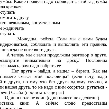
ужбы. Какие правила надо соблюдать, чтобы дружба
ла крепкая:
уступать
помогать другу
быть вежливым, внимательным
не жадничать
уступать
олодцы, ребята. Если мы с вами будем
идерживаться, соблюдать и выполнять эти правила,
 никогда не потеряете друга.
теперь мы с вами продолжим разговор о друге.
осмотрите внимательно на доску. Пословица
ссыпалась, вам надо собрать ее.
ет друга – найди, а нашел – береги. Как вы
нимаете смысл этой пословицы? (если нету, надо
йти друга, потому что без друга одному скучно, а
ли нашел друга, то не надо с ним ссорится, ругаться -
речь) Слайд (прочитать еще раз)
ин в поле не воин (один ничего не сделаешь)
ставка книг.
А сейчас слово предоставим
блиотекарю.