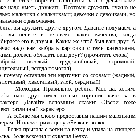
т и в стихотворении говорится, что с девчонками
же надо уметь дружить. Поэтому дружить нужно не
лько мальчики с мальчиками; девочки с девочками, но
мальчики с девочками.
бята, вы дружите друг с другом. Давайте подумаем, а
о вы цените в человеке, какие качества, когда
бираете его в друзья. Каким же чтоб был ваш друг. А
йчас надо вам выбрать карточки с теми качествами,
кими должен обладать ваш друг? (прочитать слова)
добрый, веселый, трудолюбивый, скромный,
щительный, всегда помогал)
А почему оставили эти карточки со словами (жадный,
вистливый, хвастливый, злой, сердитый)
олодцы. Правильно, ребята. Мы, да, хотим,
тобы наш друг имел только хорошие качества в
рактере. Давайте вспомним сказки: «Звери тоже
еют различный характер»
 сейчас мы слово предоставим нашим маленьким
терам. И посмотрим
сцену «Белка и волк»
лка прыгала с ветки на ветку и упала на спящего
лка. Волк вскочил и схватил Белку.