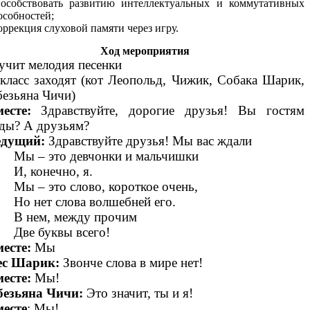
пособствовать развитию интеллектуальных и коммутативных
особностей;
коррекция слуховой памяти через игру.
Ход мероприятия
учит мелодия песенки
класс заходят (кот Леопольд, Чижик, Собака Шарик,
езьяна Чичи)
есте:
Здравствуйте, дорогие друзья! Вы гостям
ды? А друзьям?
едущий:
Здравствуйте друзья! Мы вас ждали
ы – это девчонки и мальчишки
, конечно, я.
 – это слово, короткое очень,
 нет слова волшебней его.
 нем, между прочим
ве буквы всего!
есте:
Мы
ес Шарик:
Звонче слова в мире нет!
есте:
Мы!
езьяна Чичи:
Это значит, ты и я!
есте
: Мы!