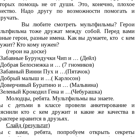
торых помощь не от души. Это, конечно, плохое
чество. Надо другу по возможности помогать и
ручать.
ы любите смотреть мультфильмы? Герои
льтфильма тоже дружат между собой. Перед вами
зные герои, разные имена. Как вы думаете, кто с кем
ужит? Кто кому нужен?
герои на доске)
 Забавные Бурундучки Чип и … (Дейл)
 Добрая Белоснежка и … (7 гномиков)
 Забавный Винни Пух и …(Пятачок)
 Добрый малыш и …( Карлосон)
 Доверчивый Буратино и … (Мальвина)
 Зеленый Крокодил Гена и …(Чебурашка)
лодцы, ребята. Мультфильмы вы знаете.
ы с детьми в классе провели анкетирование и
яснили кто с кем дружит и какие же качества в
рактере нравится в друзьях.
Слайд (результат)
ы с вами, ребята, попробуем открыть секреты