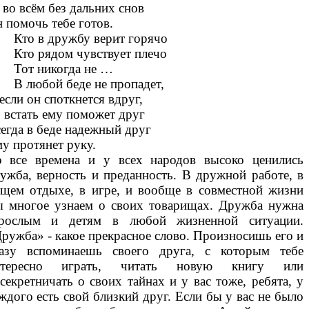
во всём без дальних снов
 помочь тебе готов.
то в дружбу верит горячо
то рядом чувствует плечо
от никогда не …
 любой беде не пропадет,
если он споткнется вдруг,
 встать ему поможет друг
егда в беде надежный друг
у протянет руку.
 все времена и у всех народов высоко ценились
ужба, верность и преданность. В дружной работе, в
щем отдыхе, в игре, и вообще в совместной жизни
 многое узнаем о своих товарищах. Дружба нужна
зрослым и детям в любой жизненной ситуации.
ружба» - какое прекрасное слово. Произносишь его и
азу вспоминаешь своего друга, с которым тебе
нтересно играть, читать новую книгу или
секретничать о своих тайнах и у вас тоже, ребята, у
ждого есть свой близкий друг. Если бы у вас не было