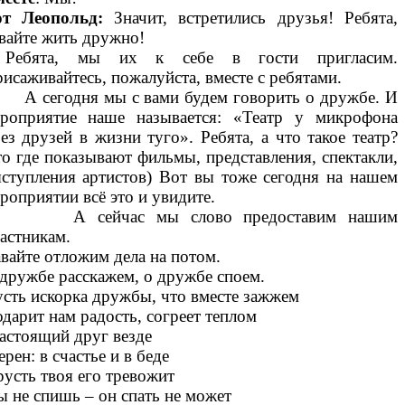
от Леопольд:
Значит, встретились друзья! Ребята,
вайте жить дружно!
 Ребята, мы их к себе в гости пригласим.
исаживайтесь, пожалуйста, вместе с ребятами.
сегодня мы с вами будем говорить о дружбе. И
роприятие наше называется: «Театр у микрофона
ез друзей в жизни туго». Ребята, а что такое театр?
то где показывают фильмы, представления, спектакли,
ступления артистов) Вот вы тоже сегодня на нашем
роприятии всё это и увидите.
 сейчас мы слово предоставим нашим
астникам.
вайте отложим дела на потом.
дружбе расскажем, о дружбе споем.
сть искорка дружбы, что вместе зажжем
дарит нам радость, согреет теплом
стоящий друг везде
рен: в счастье и в беде
усть твоя его тревожит
 не спишь – он спать не может