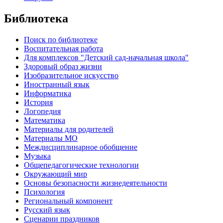
Библиотека
Поиск по библиотеке
Воспитательная работа
Для комплексов "Детский сад-начальная школа"
Здоровый образ жизни
Изобразительное искусство
Иностранный язык
Информатика
История
Логопедия
Математика
Материалы для родителей
Материалы МО
Междисциплинарное обобщение
Музыка
Общепедагогические технологии
Окружающий мир
Основы безопасности жизнедеятельности
Психология
Региональный компонент
Русский язык
Сценарии праздников