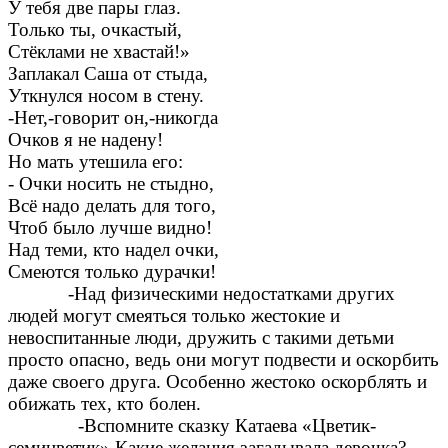
У тебя две пары глаз.
Только ты, очкастый,
Стёклами не хвастай!»
Заплакал Саша от стыда,
Уткнулся носом в стену.
-Нет,-говорит он,-никогда
Очков я не надену!
Но мать утешила его:
- Очки носить не стыдно,
Всё надо делать для того,
Чтоб было лучше видно!
Над теми, кто надел очки,
Смеются только дурачки!
-Над физическими недостатками других
людей могут смеяться только жестокие и
невоспитанные люди, дружить с такими детьми
просто опасно, ведь они могут подвести и оскорбить
даже своего друга. Особенно жестоко оскорблять и
обижать тех, кто болен.
-Вспомните сказку Катаева «Цветик-
семицветик».Какие желания загадывала девочка?