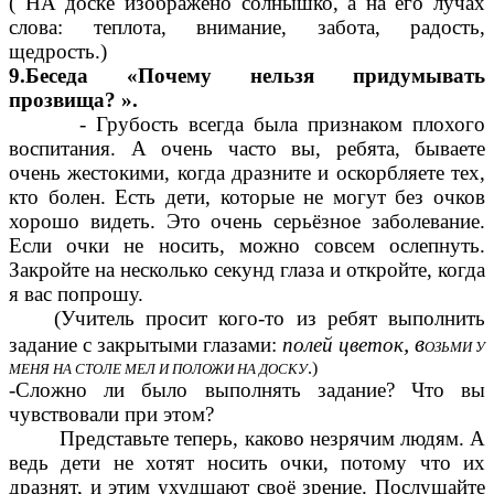
( НА доске изображено солнышко, а на его лучах
слова: теплота, внимание, забота, радость,
щедрость.)
9.Беседа «Почему нельзя придумывать
прозвища? ».
- Грубость всегда была признаком плохого
воспитания. А очень часто вы, ребята, бываете
очень жестокими, когда дразните и оскорбляете тех,
кто болен. Есть дети, которые не могут без очков
хорошо видеть. Это очень серьёзное заболевание.
Если очки не носить, можно совсем ослепнуть.
Закройте на несколько секунд глаза и откройте, когда
я вас попрошу.
(Учитель просит кого-то из ребят выполнить
, в
задание с закрытыми глазами:
полей цветок
ОЗЬМИ У
.)
МЕНЯ НА СТОЛЕ МЕЛ И ПОЛОЖИ НА ДОСКУ
-Сложно ли было выполнять задание? Что вы
чувствовали при этом?
Представьте теперь, каково незрячим людям. А
ведь дети не хотят носить очки, потому что их
дразнят, и этим ухудшают своё зрение. Послушайте