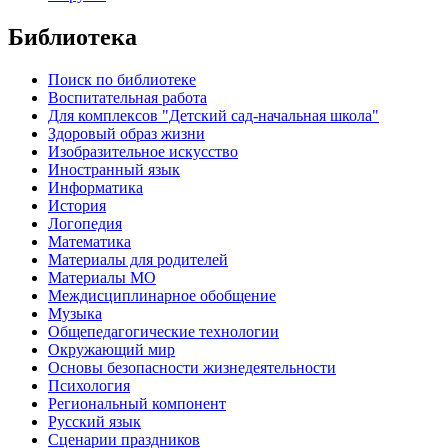
Библиотека
Поиск по библиотеке
Воспитательная работа
Для комплексов "Детский сад-начальная школа"
Здоровый образ жизни
Изобразительное искусство
Иностранный язык
Информатика
История
Логопедия
Математика
Материалы для родителей
Материалы МО
Междисциплинарное обобщение
Музыка
Общепедагогические технологии
Окружающий мир
Основы безопасности жизнедеятельности
Психология
Региональный компонент
Русский язык
Сценарии праздников