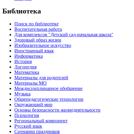
Библиотека
Поиск по библиотеке
Воспитательная работа
Для комплексов "Детский сад-начальная школа"
Здоровый образ жизни
Изобразительное искусство
Иностранный язык
Информатика
История
Логопедия
Математика
Материалы для родителей
Материалы МО
Междисциплинарное обобщение
Музыка
Общепедагогические технологии
Окружающий мир
Основы безопасности жизнедеятельности
Психология
Региональный компонент
Русский язык
Сценарии праздников