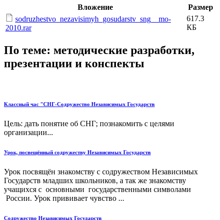
Вложение
Размер
617.3
sodruzhestvo_nezavisimyh_gosudarstv_sng__mo-
КБ
2010.rar
По теме: методические разработки,
презентации и конспекты
Классный час "СНГ-Содружество Независимых Государств
Цель: дать понятие об СНГ; познакомить с целями
организации...
Урок, посвещённый содружеству Независимых Государств
Урок посвящён знакомству с содружеством Независимых
Государств младших школьников, а так же знакомству
учащихся с основными государственными символами
России. Урок прививает чувство ...
Содружество Независимых Государств