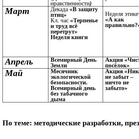
нравственности
)
Март
Декада
«В защиту
Неделя этике
птиц»
«А как
Кл. час
«Терпенье
правильно?
и труд всё
перетрут»
Неделя книги
Апрель
Всемирный День
Акция «Чис
Земли
посёлок»
Май
Месячник
Акция «Ник
экологической
не забыт –
безопасности.
ничто не
Всемирный день
забыто»
без табачного
дыма
По теме: методические разработки, пр