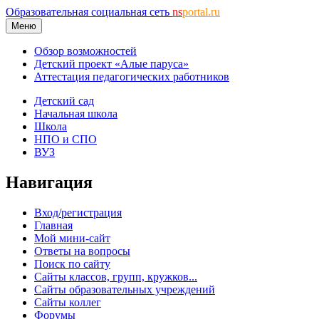
Образовательная социальная сеть
ns
portal.ru
Меню
Обзор возможностей
Детский проект «Алые паруса»
Аттестация педагогических работников
Детский сад
Начальная школа
Школа
НПО и СПО
ВУЗ
Навигация
Вход/регистрация
Главная
Мой мини-сайт
Ответы на вопросы
Поиск по сайту
Сайты классов, групп, кружков...
Сайты образовательных учреждений
Сайты коллег
Форумы