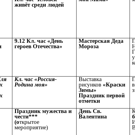
живёт среди людей
9.12 Кл. час «День
Мастерская Деда
П
и
героев Отечества»
Мороза
Н
Г
у
к
Для
Кл. час «Россия-
Выставка
х
Родина моя»
рисунков
«Краски
в
Зимы»
з
х
Праздник первой
отметки
Праздник мужества и
День Св.
К
чести***
Валентина
(о
ткрытое
И
мероприятие)
В