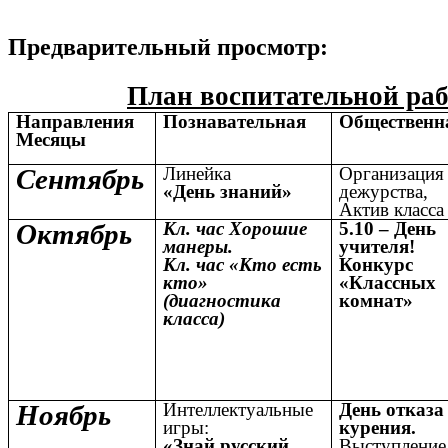
Предварительный просмотр:
План воспитательной рабо
Направления
Познавательная
Общественн
Месяцы
Сентябрь
Линейка
Организация
«День
знаний»
дежурства,
Актив класса
Октябрь
Кл. час Хорошие
5.10 – День
манеры.
учителя!
Кл. час «Кто есть
Конкурс
кто»
«Классных
(диагностика
комнат»
класса)
Ноябрь
Интеллектуальные
День отказа
игры:
курения.
«Знай русский
Выступление