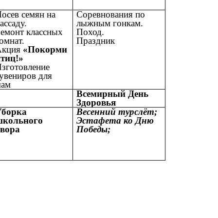
осев семян на
Соревнования по
ассаду.
лыжным гонкам.
емонт классных
Поход.
омнат.
Праздник
Акция
«Покорми
тиц!»
зготовление
увениров для
мам
Всемирный День
Здоровья
Уборка
Весенний турслёт;
школьного
Эстафета ко Дню
двора
Победы;