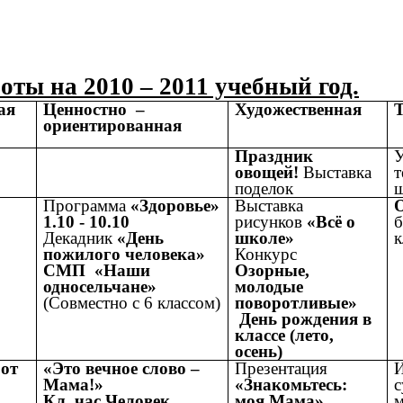
ты на 2010 – 2011 учебный год.
ая
Ценностно –
Художественная
ориентированная
Праздник
овощей!
Выставка
т
поделок
ш
Программа
«Здоровье»
Выставка
1.10 - 10.10
рисунков
«Всё о
б
Декадник
«День
школе»
к
пожилого человека»
Конкурс
СМП «Наши
Озорные,
односельчане»
молодые
(Совместно с 6 классом)
поворотливые»
День рождения в
классе (лето,
осень)
 от
«Это вечное слово –
Презентация
И
Мама!»
«Знакомьтесь:
с
Кл. час Человек
моя Мама»