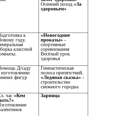
Осенний поход
«За
здоровьем»
одготовка к
«Новогодние
овому году.
проказы» -
енеральная
спортивные
борка классной
соревнования
омнаты.
Весёлый урок
здоровья
Помощь Д/саду
Гимнастическая
 изготовлении
полоса препятствий.
имних фигур
«Ледяная сказка» -
строительство
снежного городка
л. час
«Кем
Зарница
быть?»
зготовление
алентинок