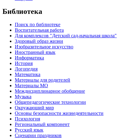
Библиотека
Поиск по библиотеке
Воспитательная работа
Для комплексов "Детский сад-начальная школа"
Здоровый образ жизни
Изобразительное искусство
Иностранный язык
Информатика
История
Логопедия
Математика
Материалы для родителей
Материалы МО
Междисциплинарное обобщение
Музыка
Общепедагогические технологии
Окружающий мир
Основы безопасности жизнедеятельности
Психология
Региональный компонент
Русский язык
Сценарии праздников