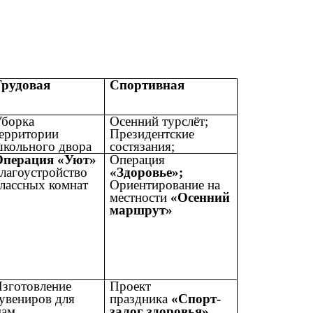
Трудовая
Спортивная
Уборка
Осенний турслёт;
ерритории
Президентские
кольного двора
состязания;
Операция «Уют»
Операция
лагоустройство
«Здоровье»;
лассных комнат
Ориентирование на
местности
«Осенний
маршрут»
зготовление
Проект
увениров для
праздника
«Спорт-
мам
залог здоровья»