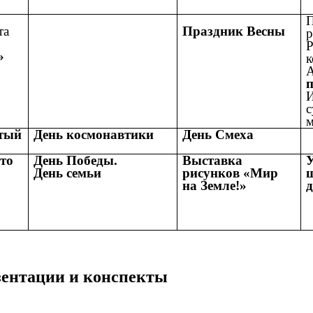
П
та
Праздник Весны
р
Р
»
к
п
И
с
тый
День космонавтики
День Смеха
то
День Победы.
Выставка
День семьи
рисунков «Мир
на Земле!»
езентации и конспекты