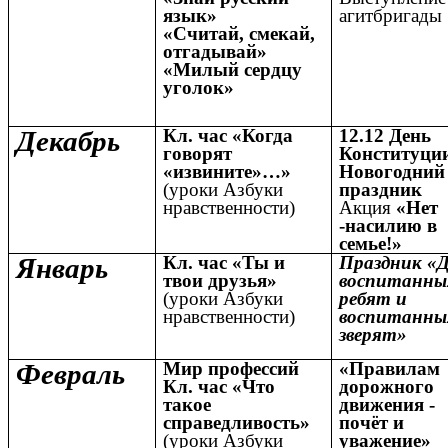
язык»
агитбригады
«Считай, смекай,
отгадывай»
«Милый сердцу
уголок»
Декабрь
Кл. час «Когда
12.12 День
говорят
Конституци
«извините»…»
Новогодний
(уроки Азбуки
праздник
нравственности)
Акция
«Нет
-насилию в
семье!»
Январь
Кл. час «Ты и
Праздник «
твои друзья»
воспитанны
(уроки Азбуки
ребят и
нравственности)
воспитанны
зверят»
Февраль
Мир профессий
«Правилам
Кл. час «Что
дорожного
такое
движения -
справедливость»
почёт и
(уроки Азбуки
уважение»