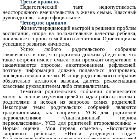
Третье правило.
Педагогический такт, недопустимость
неосторожного вмешательства в жизнь семьи. Классный
руководитель - лицо официальное.
Четвертое правило.
Жизнеутверждающий настрой в решении проблем
воспитания, опора на положительные качества ребенка,
посильные стороны семейного воспитания. Ориентация на
успешное развитие личности.
Успех любого родительского собрания
заключается в том, что родители должны убедиться, что
такие встречи имеют смысл: они проходят оперативно и
заканчиваются опросом, анкетированием, рефлексией,
поэтому информация должна подаваться дозировано,
последовательно и четко. В конце родительского собрания
обязательно делаются выводы, даются рекомендации
классным руководителем либо специалистами..
Тематика родительских собраний определяется
мною на основе изучения целей и задач работы школы с
родителями и исходя из запросов самих родителей.
Некоторые темы родительских собраний являются
традиционными, так например: УСВ для родителей
первоклассников «Адаптационный период
первоклассника», УСВ для родителей второклассника: «
Нормы оценки. Моя первая отметка», «Воспитание
здорового ребенка», «Итоги уходящего года».
Родительские собрания в классном коллективе проходят 4