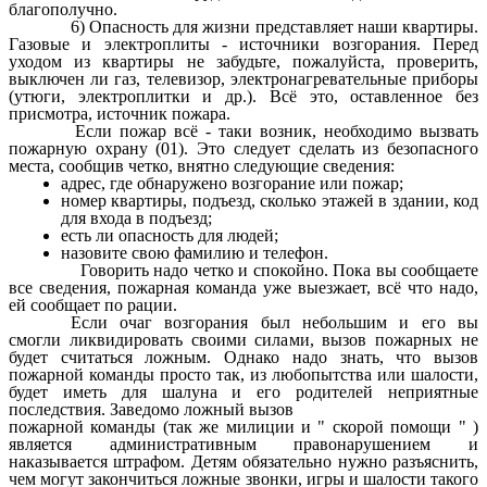
благополучно.
6) Опасность для жизни представляет наши квартиры.
Газовые и электроплиты - источники возгорания. Перед
уходом из квартиры не забудьте, пожалуйста, проверить,
выключен ли газ, телевизор, электронагревательные приборы
(утюги, электроплитки и др.). Всё это, оставленное без
присмотра, источник пожара.
Если пожар всё - таки возник, необходимо вызвать
пожарную охрану (01). Это следует сделать из безопасного
места, сообщив четко, внятно следующие сведения:
адрес, где обнаружено возгорание или пожар;
номер квартиры, подъезд, сколько этажей в здании, код
для входа в подъезд;
есть ли опасность для людей;
назовите свою фамилию и телефон.
Говорить надо четко и спокойно. Пока вы сообщаете
все сведения, пожарная команда уже выезжает, всё что надо,
ей сообщает по рации.
Если очаг возгорания был небольшим и его вы
смогли ликвидировать своими силами, вызов пожарных не
будет считаться ложным. Однако надо знать, что вызов
пожарной команды просто так, из любопытства или шалости,
будет иметь для шалуна и его родителей неприятные
последствия. Заведомо ложный вызов
пожарной команды (так же милиции и " скорой помощи " )
является административным правонарушением и
наказывается штрафом. Детям обязательно нужно разъяснить,
чем могут закончиться ложные звонки, игры и шалости такого