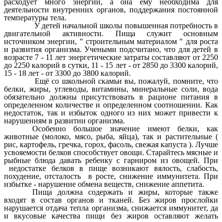
расходует много энергии, а она ему необходима для
деятельности внутренних органов, поддержания постоянной
температуры тела.
У детей начальной школы повышенная потребность в
двигательной активности. Пища служит основным
источником энергии, " строительным материалом " для роста
и развития организма. Учеными подсчитано, что для детей в
возрасте 7 - 11 лет энергетические затраты составляют от 2250
до 2250 калорий в сутки, 11 - 15 лет - от 2850 до 3300 калорий,
15 - 18 лет - от 3300 до 3800 калорий.
Ещё со школьной скамьи вы, пожалуй, помните, что
белки, жиры, углеводы, витамины, минеральные соли, вода
обязательно должны присутствовать в рационе питания в
определенном количестве и определенном соотношении. Как
недостаток, так и избыток одного из них может привести к
нарушениям в развитии организма.
Особенно большое значение имеют белки, как
животные (молоко, мясо, рыба, яйца), так и растительные (
рис, картофель, гречка, горох, фасоль, свежая капуста ). Лучше
усвояемости белков способствует овощи. Старайтесь мясные и
рыбные блюда давать ребенку с гарниром из овощей. При
недостатке белков в пище возникают вялость, слабость,
похудение, отсталость в росте, снижение иммунитета. При
избытке - нарушение обмена веществ, снижение аппетита.
Пища должна содержать и жиры, которые также
входят в состав органов и тканей. Без жиров прослойки
нарушается отдача тепла организма, снижается иммунитет, да
и вкусовые качества пищи без жиров оставляют желать