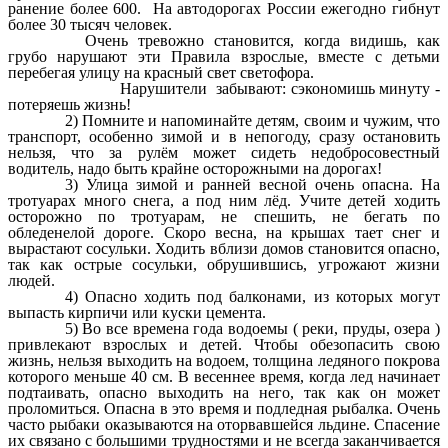
ранение более 600. На автодорогах России ежегодно гибнут
более 30 тысяч человек.
Очень тревожно становится, когда видишь, как
грубо нарушают эти Правила взрослые, вместе с детьми
перебегая улицу на красный свет светофора.
Нарушители забывают: сэкономишь минуту -
потеряешь жизнь!
2) Помните и напоминайте детям, своим и чужим, что
транспорт, особенно зимой и в непогоду, сразу остановить
нельзя, что за рулём может сидеть недобросовестный
водитель, надо быть крайне осторожными на дорогах!
3) Улица зимой и ранней весной очень опасна. На
тротуарах много снега, а под ним лёд. Учите детей ходить
осторожно по тротуарам, не спешить, не бегать по
обледенелой дороге. Скоро весна, на крышах тает снег и
вырастают сосульки. Ходить вблизи домов становится опасно,
так как острые сосульки, обрушившись, угрожают жизни
людей.
4) Опасно ходить под балконами, из которых могут
выпасть кирпичи или куски цемента.
5) Во все времена года водоемы ( реки, пруды, озера )
привлекают взрослых и детей. Чтобы обезопасить свою
жизнь, нельзя выходить на водоем, толщина ледяного покрова
которого меньше 40 см. В весеннее время, когда лед начинает
подтаивать, опасно выходить на него, так как он может
проломиться. Опасна в это время и подледная рыбалка. Очень
часто рыбаки оказываются на оторвавшейся льдине. Спасение
их связано с большими трудностями и не всегда заканчивается