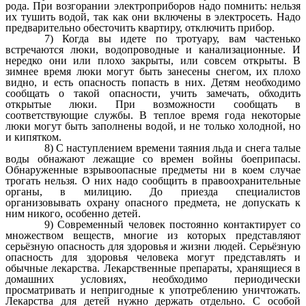
рода. При возгорании электроприборов надо помнить: нельзя
их тушить водой, так как они включены в электросеть. Надо
предварительно обесточить квартиру, отключить прибор.
7) Когда вы идете по тротуару, вам частенько
встречаются люки, водопроводные и канализационные. И
нередко они или плохо закрыты, или совсем открыты. В
зимнее время люки могут быть занесены снегом, их плохо
видно, и есть опасность попасть в них. Детям необходимо
сообщать о такой опасности, учить замечать, обходить
открытые люки. При возможности сообщать в
соответствующие службы. В теплое время года некоторые
люки могут быть заполнены водой, и не только холодной, но
и кипятком.
8) С наступлением времени таяния льда и снега талые
воды обнажают лежащие со времен войны боеприпасы.
Обнаруженные взрывоопасные предметы ни в коем случае
трогать нельзя. О них надо сообщить в правоохранительные
органы, в милицию. До приезда специалистов
организовывать охрану опасного предмета, не допускать к
ним никого, особенно детей.
9) Современный человек постоянно контактирует со
множеством веществ, многие из которых представляют
серьёзную опасность для здоровья и жизни людей. Серьёзную
опасность для здоровья человека могут представлять и
обычные лекарства. Лекарственные препараты, хранящиеся в
домашних условиях, необходимо периодически
просматривать и непригодные к употреблению уничтожать.
Лекарства для детей нужно держать отдельно. С особой