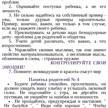
проблем.
2.
Оценивайте поступки ребенка, а не его
личность.
3.
Не сильно надейтесь на собственный пример -
увы, только дурные примеры заразительны.
Пример, конечно, важен, но только в том случае,
если вы уважаете своего ребенка.
4
. Присматривать за детьми надо безнадзорные
дети - проблема для родителей и общества.
5.
Учите детей различать, что важно, а что
второстепенно.
6.
Управляйте своими мыслями, так они имеют
свойство материализовываться, а негативная мысль,
облаченная в слова, - страшное оружие.
КОНТРОЛИРУЙТЕ СВОИ
ЭМОЦИИ!
7.
Помните: великодушие и красота спасут мир
Памятка родителей № 4
Будите ребенка спокойно, проснувшись, он
должен увидеть вашу улыбку и услышать ласковый
голос. Не подгоняйте с утра, не дёргайте по
пустякам, не укоряйте за ошибки и оплошности.
Не прощайтесь, предупреждая и наставляя: "
Не балуйся ", " Веди себя хорошо ", " Чтобы