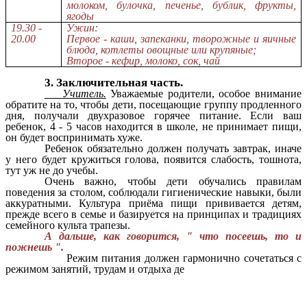
молоком, булочка, печенье, бублик, фрукты,
ягоды
19.30 -
Ужин:
20.00
Первое - каши, запеканки, творожные и яичные
блюда, котлеты овощные или крупяные;
Второе - кефир, молоко, сок, чай
3. Заключительная часть.
Учитель.
Уважаемые родители, особое внимание
обратите на то, чтобы дети, посещающие группу продленного
дня, получали двухразовое горячее питание. Если ваш
ребенок, 4 - 5 часов находится в школе, не принимает пищи,
он будет воспринимать хуже.
Ребенок обязательно должен получать завтрак, иначе
у него будет кружиться голова, появится слабость, тошнота,
тут уж не до учебы.
Очень важно, чтобы дети обучались правилам
поведения за столом, соблюдали гигиенические навыки, были
аккуратными. Культура приёма пищи прививается детям,
прежде всего в семье и базируется на принципах и традициях
семейного культа трапезы.
А дальше, как говорится, " что посеешь, то и
пожнешь ".
Режим питания должен гармонично сочетаться с
режимом занятий, трудам и отдыха де