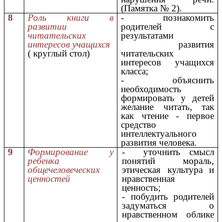
(Памятка № 2).
8
Роль книги в
- познакомить
развитии
родителей с
читательских
результатами
интересов учащихся
развития
( круглый стол)
читательских
интересов учащихся
класса;
- объяснить
необходимость
формировать у детей
желание читать, так
как чтение - первое
средство
интеллектуального
развития человека.
9
Формирование у
- уточнить смысл
ребенка
понятий мораль,
общечеловеческих
этическая культура и
ценностей
нравственная
ценность;
- побудить родителей
задуматься о
нравственном облике