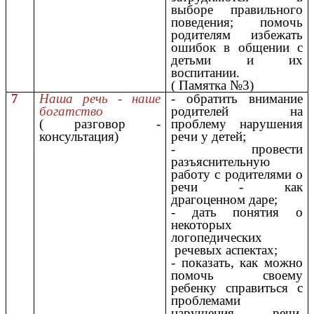
выборе правильного
поведения; помочь
родителям избежать
ошибок в общении с
детьми и их
воспитании.
( Памятка №3)
7
Наша речь - наше
- обратить внимание
богатство
родителей на
( разговор -
проблему нарушения
консультация)
речи у детей;
- провести
разъяснительную
работу с родителями о
речи - как
драгоценном даре;
- дать понятия о
некоторых
логопедических
речевых аспектах;
- показать, как можно
помочь своему
ребенку справиться с
проблемами
нарушения речи.