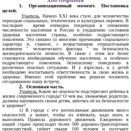
1. Организационный момент. Постановка
целей.
Учитель.
Начало XXI века стало для человечества
периодом социальных, технических и культурных перемен. В
последнее время очевидна тенденция к снижению
численности населения в России и ухудшению состояния
здоровья населения страны, особенно подрастающего
поколения. Это связано со многими причинами социального
характера и, главное, с возрастающим отрицательным
влиянием " человеческого фактора " на безопасность
жизнедеятельности личности. В связи с этим все более
становится необходимым обучение населения, и особенно
подрастающего поколения, безопасному поведению в
различных опасных ситуациях. И у взрослых, и у детей
необходимо воспитывать ответственности за свою жизнь и
здоровье. Именно этой проблеме мы решили посвятить
сегодняшнюю нашу встречу.
2.
Основная часть.
Учитель.
Какие же опасности подстерегают ребенка в
жизни современного города? О чем вы, уважаемые родители,
должны напоминать своим детям, заботясь об их безопасности
и здоровье?
1) В городе с его интенсивным движением много
опасностей, а значит, чтобы их избежать, надо знать и
выполнять Правила дорожного движения. Ежедневно в
нашей стране происходит более 500 дорожно-транспортных
происшествий, гибнет свыше 100 человек и получают