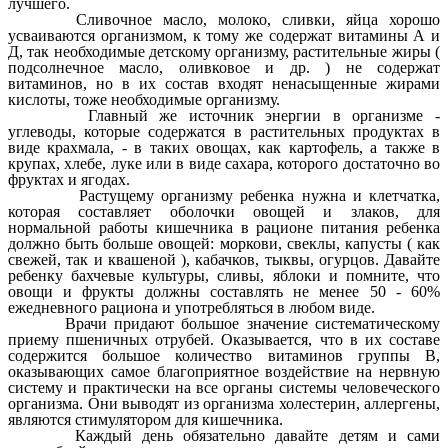
лучшего.
Сливочное масло, молоко, сливки, яйца хорошо
усваиваются организмом, к тому же содержат витамины А и
Д, так необходимые детскому организму, растительные жиры (
подсолнечное масло, оливковое и др. ) не содержат
витаминов, но в их состав входят ненасыщенные жирами
кислоты, тоже необходимые организму.
Главный же источник энергии в организме -
углеводы, которые содержатся в растительных продуктах в
виде крахмала, - в таких овощах, как картофель, а также в
крупах, хлебе, луке или в виде сахара, которого достаточно во
фруктах и ягодах.
Растущему организму ребенка нужна и клетчатка,
которая составляет оболочки овощей и злаков, для
нормальной работы кишечника в рационе питания ребенка
должно быть больше овощей: моркови, свеклы, капусты ( как
свежей, так и квашеной ), кабачков, тыквы, огурцов. Давайте
ребенку бахчевые культуры, сливы, яблоки и помните, что
овощи и фрукты должны составлять не менее 50 - 60%
ежедневного рациона и употребляться в любом виде.
Врачи придают большое значение систематическому
приему пшеничных отрубей. Оказывается, что в их составе
содержится большое количество витаминов группы В,
оказывающих самое благоприятное воздействие на нервную
систему и практически на все органы системы человеческого
организма. Они выводят из организма холестерин, аллергены,
являются стимулятором для кишечника.
Каждый день обязательно давайте детям и сами