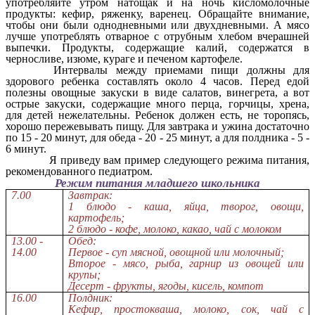
употребляйте утром натощак и на ночь кисломолочные
продукты: кефир, ряженку, варенец. Обращайте внимание,
чтобы они были однодневными или двухдневными. А мясо
лучше употреблять отварное с отрубным хлебом вчерашней
выпечки. Продукты, содержащие калий, содержатся в
черносливе, изюме, кураге и печеном картофеле.
Интервалы между приемами пищи должны для
здорового ребенка составлять около 4 часов. Перед едой
полезны овощные закуски в виде салатов, винегрета, а вот
острые закуски, содержащие много перца, горчицы, хрена,
для детей нежелательны. Ребенок должен есть, не торопясь,
хорошо пережевывать пищу. Для завтрака и ужина достаточно
по 15 - 20 минут, для обеда - 20 - 25 минут, а для полдника - 5 -
6 минут.
Я приведу вам пример следующего режима питания,
рекомендованного педиатром.
Режим питания младшего школьника
7.00
Завтрак:
1 блюдо - каша, яйца, творог, овощи,
картофель;
2 блюдо - кофе, молоко, какао, чай с молоком
13.00 -
Обед:
14.00
Первое - суп мясной, овощной или молочный;
Второе - мясо, рыба, гарнир из овощей или
крупы;
Десерт - фрукты, ягоды, кисель, компот
16.00
Полдник:
Кефир, простокваша, молоко, сок, чай с