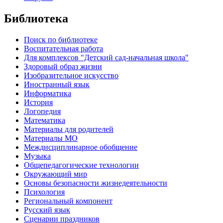
Библиотека
Поиск по библиотеке
Воспитательная работа
Для комплексов "Детский сад-начальная школа"
Здоровый образ жизни
Изобразительное искусство
Иностранный язык
Информатика
История
Логопедия
Математика
Материалы для родителей
Материалы МО
Междисциплинарное обобщение
Музыка
Общепедагогические технологии
Окружающий мир
Основы безопасности жизнедеятельности
Психология
Региональный компонент
Русский язык
Сценарии праздников