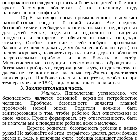
осторожностью следует хранить и беречь от детей таблетки в
ярких блестящих оболочках ( по внешнему виду
напоминающие конфеты ).
10) В настоящее время промышленность выпускает
разнообразные средства бытовой химии. Все средства
бытовой химии необходимо хранить только в недоступных
для детей местах, отдельно и отдаленно от пищевых
продуктов и лекарств, и обязательно иметь заводскую
этикетку. Особое внимание к себе требуют аэрозольные
баллоны: их нельзя давать детям (даже если баллон пуст ), их
нельзя вскрывать, позволять играть с ними, держать вблизи от
нагревательных приборов и огня, бросать в костёр.
Многочисленные ситуации неосторожного обращения с
бытовыми приборами, содержащими ртуть, свидетельствуют:
далеко не все понимают, насколько серьёзную представляет
жидкая ртуть. Наиболее опасны пары ртути, особенно при
температуре свше 18 С, когда она начинает испаряться.
3. Заключительная часть.
Учитель.
Психологами установлено, что
безопасность является основной, коренной потребностью
человека. Проблема безопасности является главной
проблемой новой эпохи. Родители должны быть
заинтересованы в том, чтобы ребенок был ответственен за
свою жизнь. Нужно формировать эту ответственность, быть
внимательным к поведению ребенка даже в мелочах.
Дорогие родители, безопасность ребенка в ваших
руках! Не забывайте об этом, старайтесь уделять детям больше
времени, ведь, в конечном счете, ребенка защищает любовь и