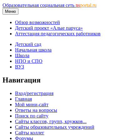
Образовательная социальная сеть
ns
portal.ru
Меню
Обзор возможностей
Детский проект «Алые паруса»
Аттестация педагогических работников
Детский сад
Начальная школа
Школа
НПО и СПО
ВУЗ
Навигация
Вход/регистрация
Главная
Мой мини-сайт
Ответы на вопросы
Поиск по сайту
Сайты классов, групп, кружков...
Сайты образовательных учреждений
Сайты коллег
Форумы