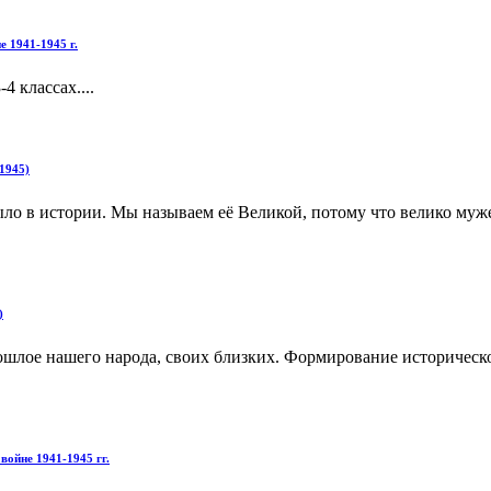
 1941-1945 г.
 классах....
1945)
было в истории. Мы называем её Великой, потому что велико муж
)
прошлое нашего народа, своих близких. Формирование историчес
войне 1941-1945 гг.