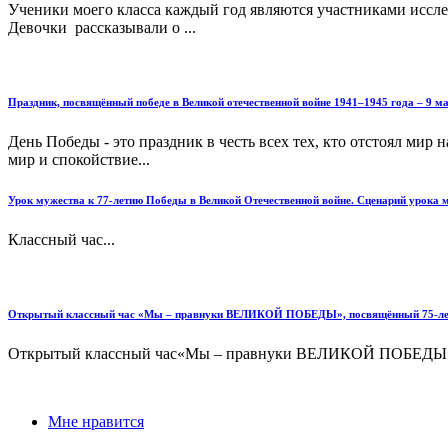
Ученики моего класса каждый год являются участниками иссл
Девочки рассказывали о ...
Праздник, посвящённый победе в Великой отечественной войне 1941–1945 года – 9 ма
День Победы - это праздник в честь всех тех, кто отстоял мир
мир и спокойствие...
Урок мужества к 77-летию Победы в Великой Отечественной войне. Сценарий урока
Классный час...
Открытый классный час «Мы – правнуки ВЕЛИКОЙ ПОБЕДЫ», посвящённый 75-летию
Открытый классный час«Мы – правнуки ВЕЛИКОЙ ПОБЕДЫ»,по
Мне нравится