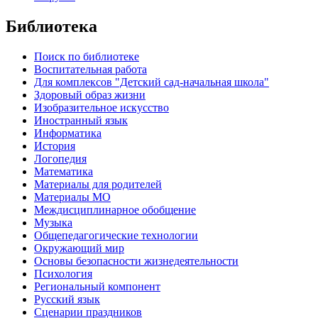
Библиотека
Поиск по библиотеке
Воспитательная работа
Для комплексов "Детский сад-начальная школа"
Здоровый образ жизни
Изобразительное искусство
Иностранный язык
Информатика
История
Логопедия
Математика
Материалы для родителей
Материалы МО
Междисциплинарное обобщение
Музыка
Общепедагогические технологии
Окружающий мир
Основы безопасности жизнедеятельности
Психология
Региональный компонент
Русский язык
Сценарии праздников