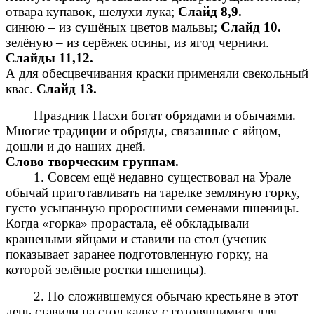
отвара купавок, шелухи лука;
Слайд 8,9.
синюю – из сушёных цветов мальвы;
Слайд 10.
зелёную – из серёжек осины, из ягод черники.
Слайды 11,12.
А для обесцвечивания краски применяли свекольный
квас.
Слайд 13.
Праздник Пасхи богат обрядами и обычаями.
Многие традиции и обряды, связанные с яйцом,
дошли и до наших дней.
Слово творческим группам.
1. Совсем ещё недавно существовал на Урале
обычай приготавливать на тарелке земляную горку,
густо усыпанную проросшими семенами пшеницы.
Когда «горка» прорастала, её обкладывали
крашеными яйцами и ставили на стол (ученик
показывает заранее подготовленную горку, на
которой зелёные ростки пшеницы).
2. По сложившемуся обычаю крестьяне в этот
день ставили на стол кадку с готовящимися для