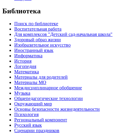
Библиотека
Поиск по библиотеке
Воспитательная работа
Для комплексов "Детский сад-начальная школа"
Здоровый образ жизни
Изобразительное искусство
Иностранный язык
Информатика
История
Логопедия
Математика
Материалы для родителей
Материалы МО
Междисциплинарное обобщение
Музыка
Общепедагогические технологии
Окружающий мир
Основы безопасности жизнедеятельности
Психология
Региональный компонент
Русский язык
Сценарии праздников