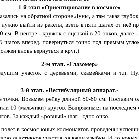
1-й этап «Ориентирование в космосе»
азались на обратной стороне Луны, а там такая глубок
м нужно выйти из ракеты, взять в пяти шагах от неё п
70 см. В центре - кружок с оценкой в 20 очков, далее
ь 5 шагов вперед, повернуться точно под прямым угло
олжен вновь вернуться в круг.)
2-м этап. «Глазомер»
дущим участок с деревьями, скамейками и т.п. Нуж
3-й этап. «Вестибулярный аппарат»
 точки. Возьмем рейку длиной 50-60 см. Поставим од
 или 10 (мальчики) кругов. Выпрямимся на последнем 
агов. За каждый «ровный» шаг - одно очко.
 полет в космос юных космонавтов проведены успешно
арю за активное участие, за ваши улыбки. И до новых 