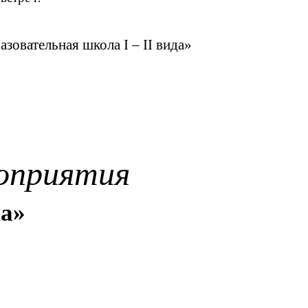
овательная школа I – II вида»
оприятия
а»