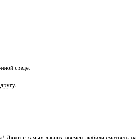
нной среде.
другу.
зд! Люди с самых давних времен любили смотреть на