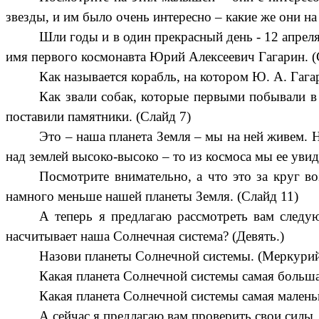
звезды, и им было очень интересно – какие же они на
Шли годы и в один прекрасный день - 12 апрел
имя первого космонавта Юрий Алексеевич Гагарин. (
Как называется корабль, на котором Ю. А. Гага
Как звали собак, которые первыми побывали в
поставили памятники. (Слайд 7)
Это – наша планета Земля – мы на ней живем. 
над землей высоко-высоко – то из космоса мы ее увиди
Посмотрите внимательно, а что это за круг в
намного меньше нашей планеты Земля. (Слайд 11)
А теперь я предлагаю рассмотреть вам следу
насчитывает наша Солнечная система? (Девять.)
Назови планеты Солнечной системы. (Меркурий,
Какая планета Солнечной системы самая больш
Какая планета Солнечной системы самая малень
А сейчас я предлагаю вам проверить свои силы,