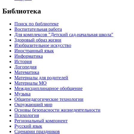
Библиотека
Поиск по библиотеке
Воспитательная работа
Для комплексов "Детский сад-начальная школа"
Здоровый образ жизни
Изобразительное искусство
Иностранный язык
Информатика
История
Логопедия
Математика
Материалы для родителей
Материалы МО
Междисциплинарное обобщение
Музыка
Общепедагогические технологии
Окружающий мир
Основы безопасности жизнедеятельности
Психология
Региональный компонент
Русский язык
Сценарии праздников