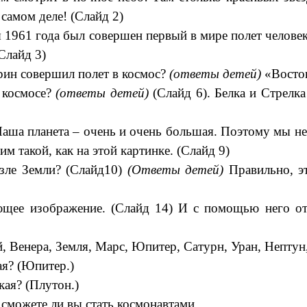
 самом деле! (Слайд 2)
я 1961 года был совершен первый в мире полет человек
Слайд 3)
рин совершил полет в космос?
(ответы детей)
«Восток
 космосе?
(ответы детей)
(Слайд 6). Белка и Стрелк
Наша планета – очень и очень большая. Поэтому мы не
м такой, как на этой картинке. (Слайд 9)
озле Земли? (Слайд10)
(Ответы детей)
Правильно, эт
ющее изображение. (Слайд 14) И с помощью него отв
 Венера, Земля, Марс, Юпитер, Сатурн, Уран, Нептун
ая? (Юпитер.)
кая? (Плутон.)
 сможете ли вы стать космонавтами.