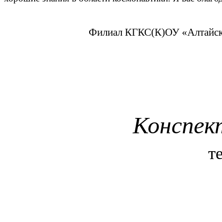
Филиал КГКС(К)ОУ «Алтайская
Конспек
т