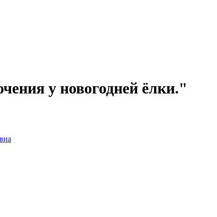
ения у новогодней ёлки."
вна