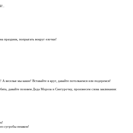
й!..
 на праздник, попрыгать вокруг елочки!
! А веселые мы какие! Вставайте в круг, давайте потолкаемся или подеремся!
Ребята, давайте позовем Деда Мороза и Снегурочку, произнесем слова заклинания:
к!
ерез сугробы пешком!