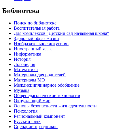
Библиотека
Поиск по библиотеке
Воспитательная работа
Для комплексов "Детский сад-начальная школа"
Здоровый образ жизни
Изобразительное искусство
Иностранный язык
Информатика
История
Логопедия
Математика
Материалы для родителей
Материалы МО
Междисциплинарное обобщение
Музыка
Общепедагогические технологии
Окружающий мир
Основы безопасности жизнедеятельности
Психология
Региональный компонент
Русский язык
Сценарии праздников