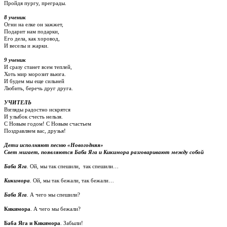
Пройдя пургу, преграды.
8 ученик
Огни на елке он зажжет,
Подарит нам подарки,
Его дела, как хоровод,
И веселы и жарки.
9 ученик
И сразу станет всем теплей,
Хоть мир морозит вьюга.
И будем мы еще сильней
Любить, беречь друг друга.
УЧИТЕЛЬ
Взгляды радостно искрятся
И улыбок счесть нельзя.
С Новым годом! С Новым счастьем
Поздравляем вас, друзья!
Дети исполняют песню «Новогодняя»
Свет мигает, появляются Баба Яга и Кикимора разговаривают между собой
Баба
Яга
. Ой, мы так спешили, так спешили…
Кикимора
. Ой, мы так бежали, так бежали…
Баба
Яга
. А чего мы спешили?
Кикимора
. А чего мы бежали?
Баба Яга и Кикимора
. Забыли!