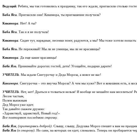
Ведущий
. Ребята, мы так готовились к празднику, так его ждали, пригласили столько госте
Баба Яга
. Пригласили они! Кикимора, ты приглашение получила?
Кикимора
. Нет! А ты?
Баба Яга
. Так и я не получала!
Кикимора
. Сидят тут, нарядные, песенки поют, радуются, а мы? Мы тоже хотели попасть
Баба Яга.
Не переживай! Мы ли не умницы, мы ли не красавицы?
Кикимора
. Да еще какие красавицы!
Баба Яга.
Принимайте дорогих гостей, дети! Угощайте, подарки дарите!
УЧИТЕЛЬ
. Мы ждали Снегурочку и Деда Мороза, а вовсе не вас!
Кикимора
. Снегурочка – это внучка Мороза? А чем мы хуже? Вот и кокошник есть, и коса
УЧИТЕЛЬ
. Нет, нет! Драться и толкаться нельзя! И вообще не мешайте нам веселиться! 
Лесом частым,
Полем вьюжным
Дед Мороз уже идет.
Так давайте скажем дружно:
«Здравствуй, здравствуй, Новый год!»
Все повторяют последнюю строчку.
Баба
Яга
,
(притворяясь доброй)
. Слышу, слышу, Дедушка Мороз спешит к вам на праздни
Баба
Яга
(в сторону).
Но сани, на которых он едет, сломались. Теперь он пробирается ч