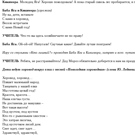
Кикимора
. Молодец Яга! Хорошо поколдовала! А пока старый сквозь лес пробирается, я
Баба
Яга и Кикимора
(угрожая)
Ну-ка, дети, встаньте
С нами в хоровод,
Весело встречаем
С вами Новый год!
УЧИТЕЛЬ
. Что-то вы здесь хозяйничаете не по праву!
Баба Яга.
Ой-ой-ой! Напугали! Скучные какие! Давайте лучше поиграем!
Игру со стульями «Кто лишний?» проводят Баба Яга и Кикимора, хитрят и всех пута
УЧИТЕЛЬ
. Ребята, не расстраивайтесь! Дед Мороз обязательно доберется к нам на пра
Дети ведут хоровод вокруг елки с песней «Новогодняя хороводная» (слова Ю. Леднева
Хоровод, хоровод…
Пляшет маленький народ.
Танцевать у нашей елки
Мы готовы целый год!
Красота, красота…
Наша елочка густа.
Не достанешь до макушки –
Вот такая высота!
Под кустом, под кустом
Кто-то с рыженьким хвостом –
Это хитрая лисичка,
Под кусточком лисий дом.
Снег идет, снег идет…
Здравствуй, здравствуй,