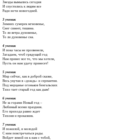
Звезды вымылись сегодня
И спустились к людям все
Ради ночи новогодней.
3 ученик
Зимних сумерек мгновенье,
Снег синеет, тишина.
То ли ветра дуновенье,
То ли дуновенье сна.
4 ученик
И пока часы не прозвенели,
Загадаем, чтоб грядущий год
Нам принес все то, что мы хотели,
Пусть он нам удачу принесет!
5 ученик
Мир сейчас, как в доброй сказке,
Весь укутан в «дождь» и серпантин.
Под мерцанье огоньков бенгальских
Тихо тает старый год как дым!
6 ученик
Не за горами Новый год –
Любимый всеми праздник.
Его прихода равно ждет
Тихоня и проказник.
7 ученик
И пожилой, и молодой
С ним повстречаться рады.
Войдет зимой он к нам с тобой,