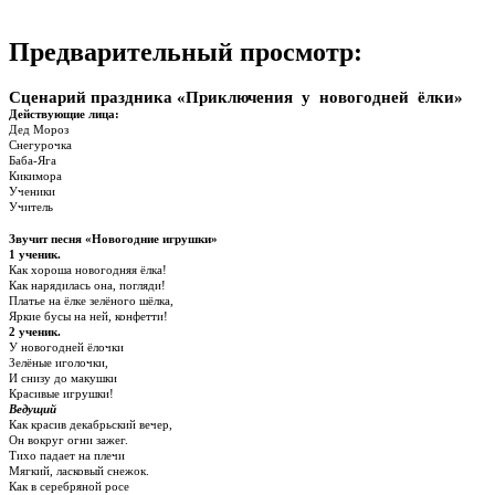
Предварительный просмотр:
Сценарий праздника «Приключения у новогодней ёлки»
Действующие лица:
Дед Мороз
Снегурочка
Баба-Яга
Кикимора
Ученики
Учитель
Звучит песня «Новогодние игрушки»
1 ученик.
Как хороша новогодняя ёлка!
Как нарядилась она, погляди!
Платье на ёлке зелёного шёлка,
Яркие бусы на ней, конфетти!
2 ученик.
У новогодней ёлочки
Зелёные иголочки,
И снизу до макушки
Красивые игрушки!
Ведущий
Как красив декабрьский вечер,
Он вокруг огни зажег.
Тихо падает на плечи
Мягкий, ласковый снежок.
Как в серебряной росе