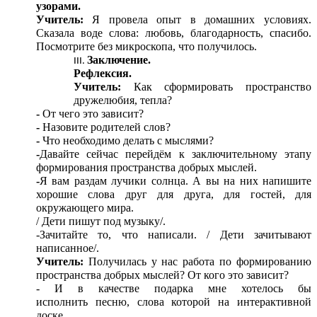
узорами.
Учитель:
Я провела опыт в домашних условиях.
Сказала воде слова: любовь, благодарность, спасибо.
Посмотрите без микроскопа, что получилось.
Заключение.
Рефлексия.
Учитель:
Как сформировать пространство
дружелюбия, тепла?
-
От чего это зависит?
-
Назовите родителей слов?
-
Что необходимо делать с мыслями?
-
Давайте сейчас перейдём к заключительному этапу
формирования пространства добрых мыслей.
-
Я вам раздам лучики солнца. А вы на них напишите
хорошие слова друг для друга, для гостей, для
окружающего мира.
/ Дети пишут под музыку/.
-Зачитайте то, что написали. / Дети зачитывают
написанное/.
Учитель:
Получилась у нас работа по формированию
пространства добрых мыслей? От кого это зависит?
- И в качестве подарка
мне хотелось бы
исполнить
песню, слова которой на интерактивной
доске.