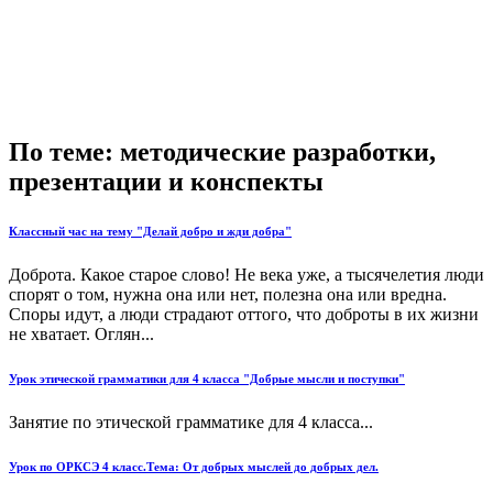
По теме: методические разработки,
презентации и конспекты
Классный час на тему "Делай добро и жди добра"
Доброта. Какое старое слово! Не века уже, а тысячелетия люди
спорят о том, нужна она или нет, полезна она или вредна.
Споры идут, а люди страдают оттого, что доброты в их жизни
не хватает. Оглян...
Урок этической грамматики для 4 класса "Добрые мысли и поступки"
Занятие по этической грамматике для 4 класса...
Урок по ОРКСЭ 4 класс.Тема: От добрых мыслей до добрых дел.