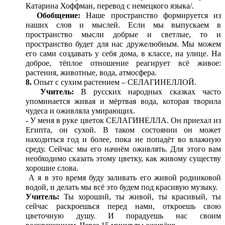
Катарина Хоффман, перевод с немецкого языка/.
Обобщение:
Наше пространство формируется из
наших слов и мыслей. Если мы выпускаем в
пространство мысли добрые и светлые, то и
пространство будет для нас дружелюбным. Мы можем
его сами создавать у себя дома, в классе, на улице. На
доброе, тёплое отношение реагирует всё живое:
растения, животные, вода, атмосфера.
8.
Опыт с сухим растением – СЕЛАГИНЕЛЛОЙ.
Учитель:
В русских народных сказках часто
упоминается живая и мёртвая вода, которая творила
чудеса и оживляла умирающих.
-
У меня в руке цветок СЕЛАГИНЕЛЛА. Он приехал из
Египта, он сухой. В таком состоянии он может
находиться год и более, пока не попадёт во влажную
среду. Сейчас мы его начнём оживлять. Для этого вам
необходимо сказать этому цветку, как живому существу
хорошие слова.
А я в это время буду заливать его живой родниковой
водой, и делать мы всё это будем под красивую музыку.
Учитель:
Ты хороший, ты живой, ты красивый, ты
сейчас раскроешься перед нами, откроешь свою
цветочную душу. И порадуешь нас своим