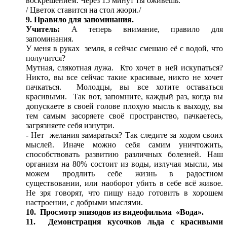
воскрешением. Через 15 минут ты оживёшь.
/ Цветок ставится на стол жюри./
9. Правило для запоминания.
Учитель:
А теперь внимание, правило для
запоминания.
У меня в руках земля, я сейчас смешаю её с водой, что
получится?
Мутная, слякотная лужа. Кто хочет в ней искупаться?
Никто, вы все сейчас такие красивые, никто не хочет
пачкаться. Молодцы, вы все хотите оставаться
красивыми. Так вот, запомните, каждый раз, когда вы
допускаете в своей голове плохую мысль к выходу, вы
тем самым засоряете своё пространство, пачкаетесь,
загрязняете себя изнутри.
- Нет желания замараться? Так следите за ходом своих
мыслей. Иначе можно себя самим уничтожить,
способствовать развитию различных болезней. Наш
организм на 80% состоит из воды, излучая мысли, мы
можем продлить себе жизнь в радостном
существовании, или наоборот убить в себе всё живое.
Не зря говорят, что пищу надо готовить в хорошем
настроении, с добрыми мыслями.
10. Просмотр эпизодов из видеофильма «Вода».
11. Демонстрация кусочков льда с красивыми