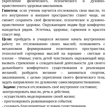
укрепление физического, психического и духовно-
нравственного здоровья школьников.
Гипотеза
: если ученик научится отслеживать свои мысли, то
его внутреннее и внешнее пространство станет чище, он
сможет сохранить своё физическое, психическое и духовно-
нравственное здоровье. Окружающим людям буде комфортно
находиться рядом. Эстетика, здоровье, гармония и красота
спасут мир.
Цели:
пробудить в учащихся желание начать внутреннюю
работу по отслеживанию своих мыслей; познакомить с
механизмом формирования позитивного пространства;
технологией сортировки мыслей на хорошие - светлые и
плохие – тёмные; учить детей чувствовать окружающий мир;
вызвать стремление к созидательной деятельности для своего
дальнейшего комфортного существования и реализации
желаний; разбудить желание – заниматься спортом,
закаливанием, с целью укрепления своего физического тела;
задать направление по духовному самосовершенствованию.
Задачи:
учиться отслеживать своё внутреннее состояние;
-контролировать мысли, речь и действия;
- осуществлять моделирование своей жизни;
- прогнозировать развивающиеся события;
- создавать благоприятные условия существования.