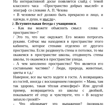
На интерактивной доске появляется слайд с темой
классного часа «Пространство добрых мыслей» и
эпиграф со словами А. П. Чехова
« В человеке всё должно быть прекрасно и лицо, и
одежда, и душа, и
мысли
».
Вступительная беседа с учащимися
.
- Как вы можете объяснить смысл слова «
пространство»?
/ Это то, что нас окружает. Его можно потрогать
руками. Сейчас мы находимся в пространстве этого
кабинета, которое стенами отделено от другого
пространства. Если раздвинуть стены и потолки, то мы
окажемся в пространстве школы, отодвинуть стены
школы, то окажемся в пространстве улицы.
- А чем заполнено пространство? Что является его
составными частями? / Люди, природа, животные,
цветы и т.д./
Наверное, все вы часто ходите в гости. А возвращаясь
из гостей, иногда с восхищением говорите: « Мама, там
так здорово, такая тёплая атмосфера!» Или другой
пример, возвращаетесь из школы с двойкой,
показываете её отцу и чувствуете, что « В воздухе
запахло грозой!»
- Что обозначает это выражение? (возникло