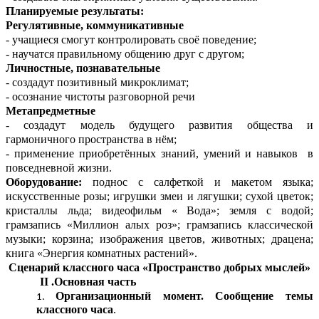
Планируемые результаты:
Регулятивные, коммуникативные
- учащиеся смогут контролировать своё поведение;
- научатся правильному общению друг с другом;
Личностные, познавательные
- создадут позитивный микроклимат;
- осознание чистоты разговорной речи
Метапредметные
- создадут модель будущего развития общества и
гармоничного пространства в нём;
- применение приобретённых знаний, умений и навыков в
повседневной жизни.
Оборудование:
поднос с салфеткой и макетом языка;
искусственные розы; игрушки змеи и лягушки; сухой цветок;
кристаллы льда; видеофильм « Вода»; земля с водой;
грамзапись «Миллион алых роз»; грамзапись классической
музыки; корзина; изображения цветов, животных; драцена;
книга «Энергия комнатных растений».
Сценарий классного часа «Пространство добрых мыслей»
II .Основная часть
Организационный момент. Сообщение
темы
классного часа
.