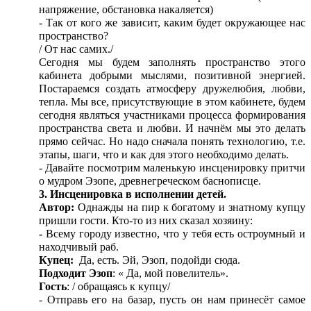
напряжение, обстановка накаляется)
- Так от кого же зависит, каким будет окружающее нас
пространство?
/ От нас самих./
Сегодня мы будем заполнять пространство этого
кабинета добрыми мыслями, позитивной энергией.
Постараемся создать атмосферу дружелюбия, любви,
тепла. Мы все, присутствующие в этом кабинете, будем
сегодня являться участниками процесса формирования
пространства света и любви. И начнём мы это делать
прямо сейчас. Но надо сначала понять технологию, т.е.
этапы, шаги, что и как для этого необходимо делать.
- Давайте посмотрим маленькую инсценировку притчи
о мудром Эзопе, древнегреческом баснописце.
3. Инсценировка в исполнении детей.
Автор:
Однажды на пир к богатому и знатному купцу
пришли гости. Кто-то из них сказал хозяину:
-
Всему городу известно, что у тебя есть остроумный и
находчивый раб.
Купец:
Да, есть. Эй, Эзоп, подойди сюда.
Подходит Эзоп
: « Да, мой повелитель».
Гость
: / обращаясь к купцу/
- Отправь его на базар, пусть он нам принесёт самое