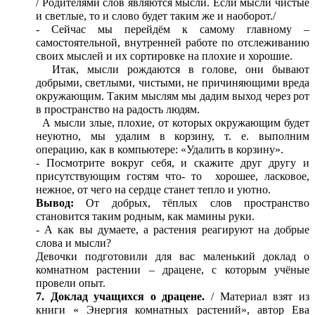
/ Родителями слов являются мысли. Если мысли чистые
и светлые, то и слово будет таким же и наоборот./
- Сейчас мы перейдём к самому главному –
самостоятельной, внутренней работе по отслеживанию
своих мыслей и их сортировке на плохие и хорошие.
Итак, мысли рождаются в голове, они бывают
добрыми, светлыми, чистыми, не причиняющими вреда
окружающим. Таким мыслям мы дадим выход через рот
в пространство на радость людям.
А мысли злые, плохие, от которых окружающим будет
неуютно, мы удалим в корзину, т. е. выполним
операцию, как в компьютере: «Удалить в корзину».
- Посмотрите вокруг себя, и скажите друг другу и
присутствующим гостям что- то хорошее, ласковое,
нежное, от чего на сердце станет тепло и уютно.
Вывод:
От добрых, тёплых слов пространство
становится таким родным, как мамины руки.
- А как вы думаете, а растения реагируют на добрые
слова и мысли?
Девочки подготовили для вас маленький доклад о
комнатном растении – драцене, с которым учёные
провели опыт.
7. Доклад учащихся о драцене.
/ Материал взят из
книги « Энергия комнатных растений», автор Ева