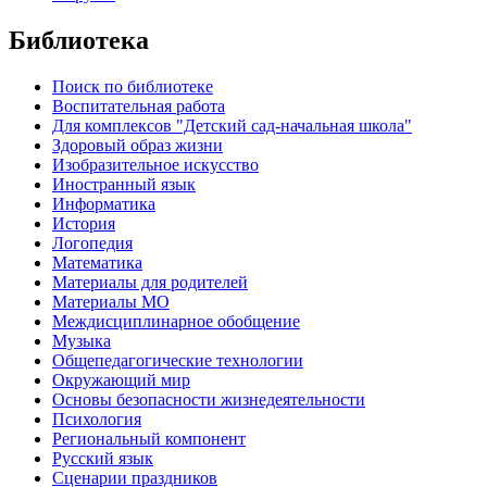
Библиотека
Поиск по библиотеке
Воспитательная работа
Для комплексов "Детский сад-начальная школа"
Здоровый образ жизни
Изобразительное искусство
Иностранный язык
Информатика
История
Логопедия
Математика
Материалы для родителей
Материалы МО
Междисциплинарное обобщение
Музыка
Общепедагогические технологии
Окружающий мир
Основы безопасности жизнедеятельности
Психология
Региональный компонент
Русский язык
Сценарии праздников