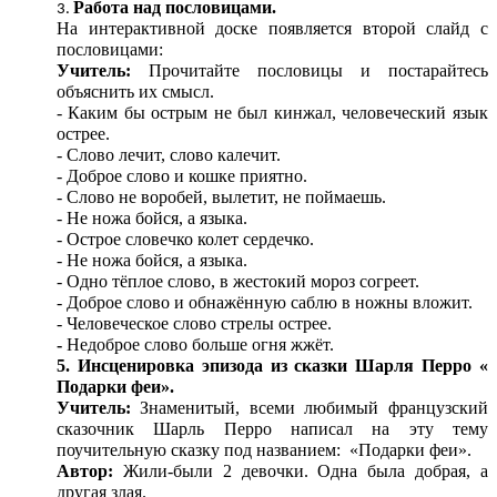
Работа над пословицами.
На интерактивной доске появляется второй слайд с
пословицами:
Учитель:
Прочитайте пословицы и постарайтесь
объяснить их смысл.
- Каким бы острым не был кинжал, человеческий язык
острее.
- Слово лечит, слово калечит.
- Доброе слово и кошке приятно.
- Слово не воробей, вылетит, не поймаешь.
- Не ножа бойся, а языка.
- Острое словечко колет сердечко.
- Не ножа бойся, а языка.
- Одно тёплое слово, в жестокий мороз согреет.
- Доброе слово и обнажённую саблю в ножны вложит.
- Человеческое слово стрелы острее.
-
Недоброе слово больше огня жжёт.
5. Инсценировка эпизода из сказки Шарля Перро «
Подарки феи».
Учитель:
Знаменитый, всеми любимый французский
сказочник Шарль Перро написал на эту тему
поучительную сказку под названием: «Подарки феи».
Автор:
Жили-были 2 девочки. Одна была добрая, а
другая злая.