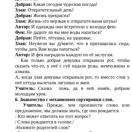
Добрая:
Какая сегодня чудесная погода!
Злая:
Отвратительный день!
Добрая:
Жизнь прекрасна!
Злая:
Жизнь-это мерзкая и отвратительная штука!
Автор:
И однажды они встретили у колодца фею.
Фея:
Не дадите ли вы мне воды напиться?
Добрая:
Пейте, тётушка, на здоровье.
Злая:
Неужели вы думаете, что я притащилась сюда,
чтобы дать Вам воды напиться?
Автор:
И фея наградила каждую по её заслугам.
Как только добрая девушка открывала рот, чтобы
сказать что-то, у неё с губ падали розы, жемчужины и
алмазы.
А, когда злая девушка открывала рот, то вместо слов у
неё оттуда вылетали лягушки и змеи.
Учитель:
Сказка ложь, да в ней намёк, добрым
молодцам урок.
6.
Знакомство с механизмом сортировки слов.
Учитель:
Прежде, чем произнести слово или
предложение, мы должны знать, где оно рождается.
- Кто может ответить на этот вопрос?
/ Слова рождаются в голове./
-Назовите родителей слов?