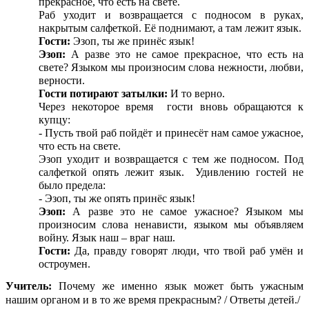
прекрасное, что есть на свете.
Раб уходит и возвращается с подносом в руках,
накрытым салфеткой. Её поднимают, а там лежит язык.
Гости:
Эзоп, ты же принёс язык!
Эзоп:
А разве это не самое прекрасное, что есть на
свете? Языком мы произносим слова нежности, любви,
верности.
Гости потирают затылки:
И то верно.
Через некоторое время гости вновь обращаются к
купцу:
- Пусть твой раб пойдёт и принесёт нам самое ужасное,
что есть на свете.
Эзоп уходит и возвращается с тем же подносом. Под
салфеткой опять лежит язык. Удивлению гостей не
было предела:
- Эзоп, ты же опять принёс язык!
Эзоп:
А разве это не самое ужасное? Языком мы
произносим слова ненависти, языком мы объявляем
войну. Язык наш – враг наш.
Гости:
Да, правду говорят люди, что твой раб умён и
остроумен.
Учитель:
Почему же именно язык может быть ужасным
нашим органом и в то же время прекрасным? / Ответы детей./