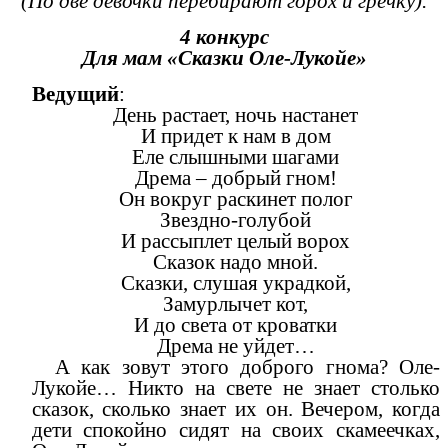
(По две девочки перебирают горох и гречку).
4 конкурс
Для мам «Сказки Оле-Лукойе»
Ведущий
:
День растает, ночь настанет
И придет к нам в дом
Еле слышными шагами
Дрема – добрый гном!
Он вокруг раскинет полог
Звездно-голубой
И рассыплет целый ворох
Сказок надо мной.
Сказки, слушая украдкой,
Замурлычет кот,
И до света от кроватки
Дрема не уйдет…
А как зовут этого доброго гнома? Оле-
Лукойе… Никто на свете не знает столько
сказок, сколько знает их он. Вечером, когда
дети спокойно сидят на своих скамеечках,