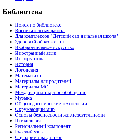
Библиотека
Поиск по библиотеке
Воспитательная работа
Для комплексов "Детский сад-начальная школа"
Здоровый образ жизни
Изобразительное искусство
Иностранный язык
Информатика
История
Логопедия
Математика
Материалы для родителей
Материалы МО
Междисциплинарное обобщение
Музыка
Общепедагогические технологии
Окружающий мир
Основы безопасности жизнедеятельности
Психология
Региональный компонент
Русский язык
Сценарии праздников