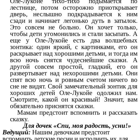
Оле-Лукойе тихо-тихо подымается по
лестнице, потом осторожно приоткрывает
дверь, неслышно подкрадывается к ним
сзади и начинает легонько дуть в затылок.
Это совсем не больно. Он хочет только,
чтобы дети угомонились и стали засыпать. А
еще у Оле-Лукойе есть два волшебных
зонтика: один яркий, с картинками, его он
раскрывает над хорошими детьми, и тогда им
всю ночь снятся чудеснейшие сказки. А
другой совсем простой, гладкий, его он
развертывает над нехорошими детьми. Они
спят всю ночь и ровным счетом ничего во
сне не видят. Свой замечательный зонтик для
хороших детей Оле-Лукойе одолжил нам.
Смотрите, какой он красивый! Значит, вам
обязательно приснятся сказки.
Мамам предстоит вспомнить и рассказать
сказку.
Для дочек «Спи, моя радость, усни!»
Ведущий:
Нашим девочкам предстоит
вспомнить детские песни и исполнить их для