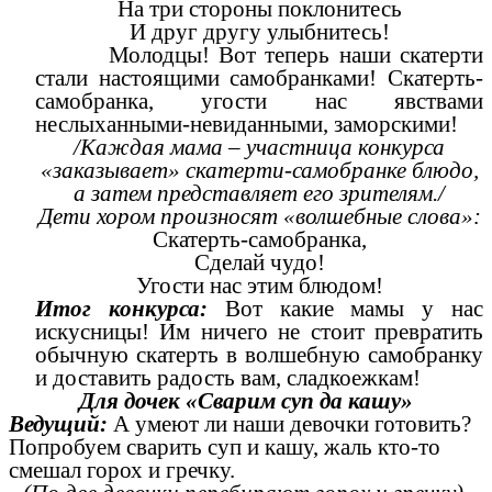
На три стороны поклонитесь
И друг другу улыбнитесь!
Молодцы! Вот теперь наши скатерти
стали настоящими самобранками! Скатерть-
самобранка, угости нас явствами
неслыханными-невиданными, заморскими!
/Каждая мама – участница конкурса
«заказывает» скатерти-самобранке блюдо,
а затем представляет его зрителям./
Дети хором произносят «волшебные слова»:
Скатерть-самобранка,
Сделай чудо!
Угости нас этим блюдом!
Итог конкурса:
Вот какие мамы у нас
искусницы! Им ничего не стоит превратить
обычную скатерть в волшебную самобранку
и доставить радость вам, сладкоежкам!
Для дочек «Сварим суп да кашу»
Ведущий:
А умеют ли наши девочки готовить?
Попробуем сварить суп и кашу, жаль кто-то
смешал горох и гречку.