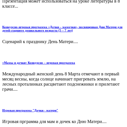
Презентация может использоваться на уроке литературы в 8
классе...
Конкурсно-игровая программа «Дочки – мамочки», посвященная Дню Матери для
детей старшего дошкольного возраста (5 – 7 лет)
Сценарий к празднику День Матери....
«Мамы и дочки» Конкурсно – игровая программа
Международный женский день 8 Марта отмечают в первый
месяц весны, когда солнце начинает пригревать землю, на
лесных проталинках расцветают подснежники и прилетают
грачи....
Игровая программа "Дочки - матери"
Игровая прграмма для мам и дочек ко Дню Матери....