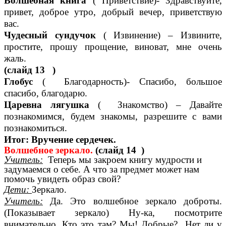
Волшебная книга
( Приветствие)- Здравствуйте,
привет, доброе утро, добрый вечер, приветствую
вас.
Чудесный сундучок
( Извинение) – Извините,
простите, прошу прощение, виноват, мне очень
жаль.
(слайд 13 )
Глобус
( Благодарность)- Спасибо, большое
спасибо, благодарю.
Царевна лягушка
( Знакомство) – Давайте
познакомимся, будем знакомы, разрешите с вами
познакомиться.
Итог: Вручение сердечек.
Волшебное зеркало.
(слайд 14 )
Учитель:
Теперь мы закроем книгу мудрости и
задумаемся о себе. А что за предмет может нам
помочь увидеть образ свой?
Дети:
Зеркало.
Учитель:
Да. Это волшебное зеркало доброты.
(Показывает зеркало) Ну-ка, посмотрите
внимательно. Кто это там? Мы! Добрые? Нет ли у