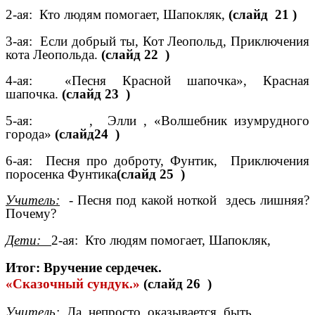
2-ая: Кто людям помогает, Шапокляк,
(слайд 21 )
3-ая: Если добрый ты, Кот Леопольд, Приключения
кота Леопольда.
(слайд 22 )
4-ая: «Песня Красной шапочка», Красная
шапочка.
(слайд 23 )
5-ая: , Элли , «Волшебник изумрудного
города»
(слайд24 )
6-ая: Песня про доброту, Фунтик, Приключения
поросенка Фунтика
(слайд 25 )
Учитель:
- Песня под какой ноткой здесь лишняя?
Почему?
Дети:
2-ая: Кто людям помогает, Шапокляк,
Итог: Вручение сердечек.
«Сказочный сундук.»
(слайд 26 )
Учитель:
Да, непросто, оказывается, быть