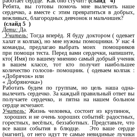
работает сердце. Как оно стучит?
(слайд 4)
Ребята, вы готовы помочь мне вылечить наше
сердечко, а вместе с этим превратиться в добрых,
вежливых, благородных девчонок и мальчишек?
(слайд 5 )
Дети:
Да.
Учитель:
Тогда вперёд. Я буду доктором ( одевает
халат и колпак), но мне нужны помощники. У нас 4
команды, предлагаю выбрать моих помощников
при помощи теста. Перед вами сердечки, напишите,
кто( Имя) по вашему мнению самый добрый ученик
в вашем классе, тот кто получит наибольшее
количество голосов- помощник. ( одеваем колпак :
«Добрячок» или
« Добряночка»)
Работать будем по группам, но цель наша одна-
вылечить сердечко. За каждый правильный ответ вы
получаете сердечко, и пятна на нашем больном
сердце исчезают.
Учитель:
Жизнь человека, состоит из крупинок,
хороших и не очень хороших событий: радостных,
горестных, весёлых, беззаботных. Представьте, что
все ваши события в блюдце. Это ваше сердце
(магнит), от него идут те самые невидимые лучики