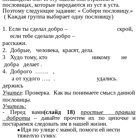
пословицах, которые передаются из уст в уста.
Поэтому следующее задание: « Собери пословицу.»
( Каждая группа выбирает одну пословицу)
1. Если ты сделал добро – скрой,
если тебе сделали добро –
расскажи.
2. Добрые, человека, красят, дела.
3 Худо тому, кто никому не
добра делает .
4. Доброго ……. ,
а от худого ….. . удались.
держись
Учител
:
Проверка. Как вы понимаете смысл данной
пословицы.
Учитель:
- Перед вами
(слайд 18)
простые правила
доброты
– давайте прочтем их по цепочке и
постараемся следовать им в нашей жизни.
Идя по улице с мамой, помоги ей нести
тяжелую сумку.