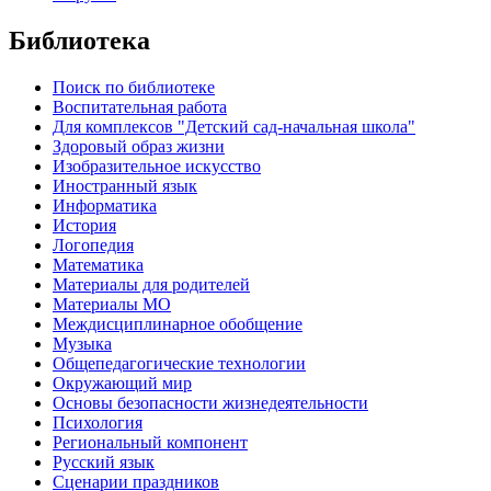
Библиотека
Поиск по библиотеке
Воспитательная работа
Для комплексов "Детский сад-начальная школа"
Здоровый образ жизни
Изобразительное искусство
Иностранный язык
Информатика
История
Логопедия
Математика
Материалы для родителей
Материалы МО
Междисциплинарное обобщение
Музыка
Общепедагогические технологии
Окружающий мир
Основы безопасности жизнедеятельности
Психология
Региональный компонент
Русский язык
Сценарии праздников