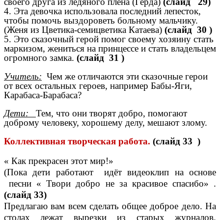
своего друга из ледяного плена (Герда)
(слайд 29)
4. Эта девочка использовала последний лепесток,
чтобы помочь выздороветь больному мальчику.
(Женя из Цветика-семицветика Катаева)
(слайд 30 )
5. Это сказочный герой помог своему хозяину стать
маркизом, жениться на принцессе и стать владельцем
огромного замка.
(слайд 31 )
Учитель:
Чем же отличаются эти сказочные герои
от всех остальных героев, например Бабы-Яги,
Карабаса-Барабаса?
Дети:
Тем, что они творят добро, помогают
доброму человеку, хорошему делу, мешают злому.
Коллективная творческая работа.
(слайд 33 )
« Как прекрасен этот мир!»
(Пока дети работают идёт видеоклип на основе
песни « Твори добро не за красивое спасибо» .
(слайд 33)
Предлагаю вам всем сделать общее доброе дело. На
столах лежат вырезки из старых журналов.