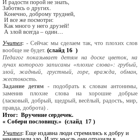
И радости порой не знать,
Заботясь о других.
Конечно, доброму трудней,
И все же посмотри:
Как много у него друзей!
А злой всегда – один…
Учител
:
- Сейчас мы сделаем так, что плохих слов
вообще не будет.
(слайд 16 )
Педагог показывает детям на доске цветок, на
лучах которого записаны «плохие слова»: грубый,
злой, жадный, грустный, горе, вражда, обман,
жестокость.
Задание детям
- подобрать к словам антонимы,
заменив плохие слова на хорошие добрые
(ласковый, добрый, щедрый, весёлый, радость, мир,
правда, доброта) .
Итог: Вручение сердечек.
« Собери пословицу.»
(слайд 17 )
Учител
:
Еще издавна люди стремились к добру и
ненавидели зло. И эту мысль они отразили в