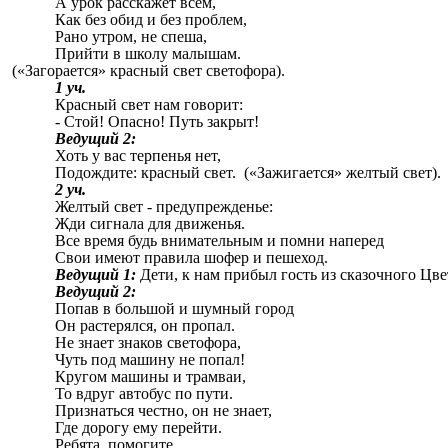
А урок расскажет всем,
Как без обид и без проблем,
Рано утром, не спеша,
Прийти в школу малышам.
(«Загорается» красный свет светофора).
1 уч.
Красный свет нам говорит:
- Стой! Опасно! Путь закрыт!
Ведущий 2:
Хоть у вас терпенья нет,
Подождите: красный свет. («Зажигается» желтый свет).
2 уч.
Желтый свет - предупрежденье:
Жди сигнала для движенья.
Все время будь внимательным и помни наперед
Свои имеют правила шофер и пешеход.
Ведущий 1:
Дети, к нам прибыл гость из сказочного Цве
Ведущий 2:
Попав в большой и шумный город
Он растерялся, он пропал.
Не знает знаков светофора,
Чуть под машину не попал!
Кругом машины и трамваи,
То вдруг автобус по пути.
Признаться честно, он не знает,
Где дорогу ему перейти.
Ребята, помогите,