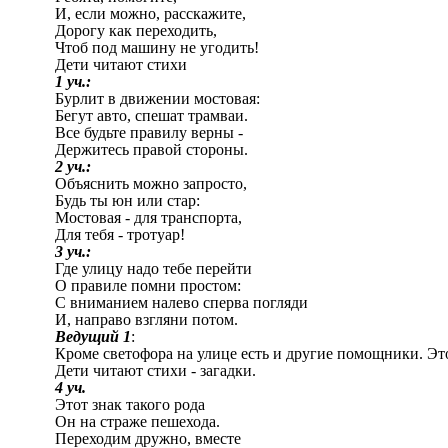
И, если можно, расскажите,
Дорогу как переходить,
Чтоб под машину не угодить!
Дети читают стихи
1 уч.:
Бурлит в движении мостовая:
Бегут авто, спешат трамваи.
Все будьте правилу верны -
Держитесь правой стороны.
2 уч.:
Объяснить можно запросто,
Будь ты юн или стар:
Мостовая - для транспорта,
Для тебя - тротуар!
3 уч.:
Где улицу надо тебе перейти
О правиле помни простом:
С вниманием налево сперва погляди
И, направо взгляни потом.
Ведущий 1
:
Кроме светофора на улице есть и другие помощники. Эт
Дети читают стихи - загадки.
4 уч.
Этот знак такого рода
Он на страже пешехода.
Переходим дружно, вместе