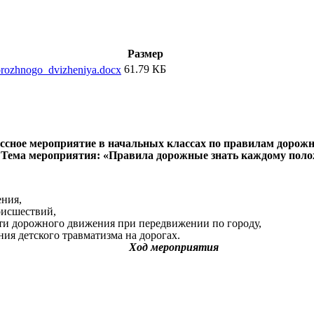
Размер
61.79 КБ
orozhnogo_dvizheniya.docx
ссное мероприятие в начальных классах по правилам дорож
Тема мероприятия:
«Правила дорожные знать каждому поло
ения,
оисшествий,
сти дорожного движения при передвижении по городу,
ия детского травматизма на дорогах.
Ход мероприятия