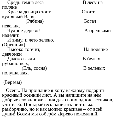
Средь темна леса В лесу на
поляне
Красна девица стоит. Стоит
кудрявый Ваня,
(Рябина) Богач
невелик,
Чудное дерево! А орешками
наделит.
И зиму, и лето зелено,
(Орешник)
Высоко торчит, На полянке
девчонки
Далеко глядит. В белых
рубашонках,
(Ель, сосна) В зелёных
полушалках.
(Берёзы)
Осень. На прощание я хочу каждому подарить
красивый осенний лист. А вы напишите на нём
добрые слова-пожелания для своих одноклассников,
учителей. Постарайтесь написать не только
разборчиво, но и как можно красивее – от всей
души! Всеми мы соберём Дерево пожеланий,