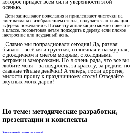
которое придаст всем сил и уверенности этой
осенью.
Дети записывают пожелания и приклеивают листочки на
лист ватмана с изображением ствола, получается аппликация
«Дерево пожеланий». Позже эту аппликацию можно повесить
в классе, посоветовав детям подходить к дереву, если плохое
настроение или неудачный день.
Славно мы попраздновали сегодня! Да, разная
бываю – весёлая и грустная, солнечная и пасмурная,
с дождичком и снегом мокрым, с холодными
ветрами и заморозками. Но я очень рада, что все вы
любите меня – за щедрость, за красоту, за редкие, но
славные тёплые денёчки! А теперь, гости дорогие,
милости прошу к праздничному столу! Отведайте
вкусных моих даров!
По теме: методические разработки,
презентации и конспекты
Здравствуй, осень золотая!