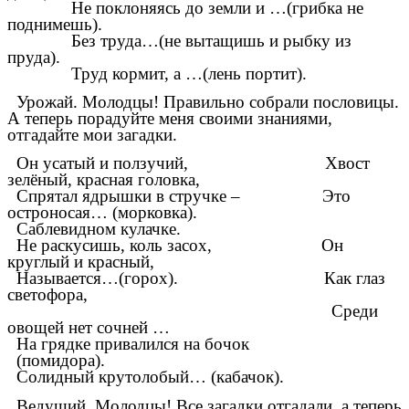
Не поклоняясь до земли и …(грибка не
поднимешь).
Без труда…(не вытащишь и рыбку из
пруда).
Труд кормит, а …(лень портит).
Урожай. Молодцы! Правильно собрали пословицы.
А теперь порадуйте меня своими знаниями,
отгадайте мои загадки.
Он усатый и ползучий, Хвост
зелёный, красная головка,
Спрятал ядрышки в стручке – Это
остроносая… (морковка).
Саблевидном кулачке.
Не раскусишь, коль засох, Он
круглый и красный,
Называется…(горох). Как глаз
светофора,
Среди
овощей нет сочней …
На грядке привалился на бочок
(помидора).
Солидный крутолобый… (кабачок).
Ведущий. Молодцы! Все загадки отгадали, а теперь