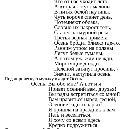
Что от нас уходит лето.
А вторая - куст малины
В нитях белой паутины.
Чуть короче станет день,
Потемнеют облака,
Словно их накроет тень,
Станет пасмурной река –
Третья верная примета.
Осень бродит близко где-то.
Ранним утром на поляны
Лягут белые туманы,
А потом уж, жди не жди,
Моросящие дожди
Пеленой затянут просинь, -
Значит, наступила осень.
Под лирическую музыку входит Осень.
Осень. Вы обо мне? А вот и я!
Привет осенний вам, друзья!
Вы рады встретиться со мной?
Вам нравиться наряд лесной,
Осенние сады и парки?
Я пришла на праздник к вам
Петь и веселиться.
Я хочу со всеми здесь
Крепко подружиться.