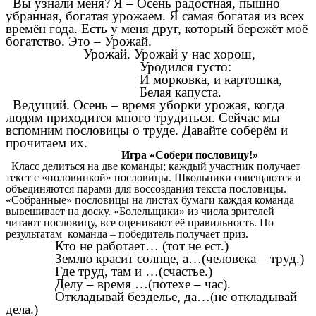
Вы узнали меня? Я – Осень радостная, пышно
убранная, богатая урожаем. Я самая богатая из всех
времён года. Есть у меня друг, который бережёт моё
богатство. Это – Урожай.
Урожай. Урожай у нас хорош,
Уродился густо:
И морковка, и картошка,
Белая капуста.
Ведущий. Осень – время уборки урожая, когда
людям приходится много трудиться. Сейчас мы
вспомним пословицы о труде. Давайте соберём и
прочитаем их.
Игра «Собери пословицу!»
Класс делиться на две команды; каждый участник получает
текст с «половинкой» пословицы. Школьники совещаются и
объединяются парами для воссоздания текста пословицы.
«Собранные» пословицы на листах бумаги каждая команда
вывешивает на доску. «Болельщики» из числа зрителей
читают пословицу, все оценивают её правильность. По
результатам команда – победитель получает приз.
Кто не работает… (тот не ест.)
Землю красит солнце, а…(человека – труд.)
Где труд, там и …(счастье.)
Делу – время …(потехе – час).
Откладывай безделье, да…(не откладывай
дела.)