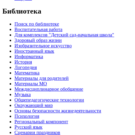
Библиотека
Поиск по библиотеке
Воспитательная работа
Для комплексов "Детский сад-начальная школа"
Здоровый образ жизни
Изобразительное искусство
Иностранный язык
Информатика
История
Логопедия
Математика
Материалы для родителей
Материалы МО
Междисциплинарное обобщение
Музыка
Общепедагогические технологии
Окружающий мир
Основы безопасности жизнедеятельности
Психология
Региональный компонент
Русский язык
Сценарии праздников