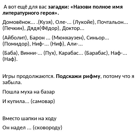
А вот ещё для вас
загадки: «Назови полное имя
литературного героя».
Домовёнок... .(Кузя), Оле-... (Лукойе), Почтальон...
(Печкин), Дядя(Фёдор), Доктор...
(Айболит), Барон ... (Мюнхаузен), Синьор...
(Помидор), Ниф-... (Ниф), Али-...
(Баба), Винни-... (Пух), Карабас... (Барабас), Наф-...
(Наф).
Игры продолжаются.
Подскажи рифму
, потому что я
забыла.
Пошла муха на базар
И купила... (самовар)
Вместо шапки на ходу
Он надел ... (сковороду)