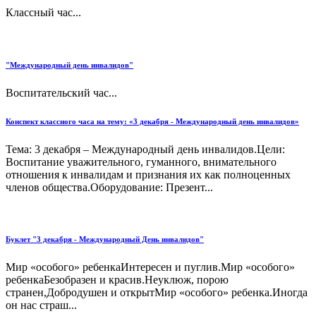
Классный час...
"Международный день инвалидов"
Воспитательский час...
Конспект классного часа на тему: «3 декабря - Международный день инвалидов»
Тема: 3 декабря – Международный день инвалидов.Цели:
Воспитание уважительного, гуманного, внимательного
отношения к инвалидам и признания их как полноценных
членов общества.Оборудование: Презент...
Буклет "3 декабря - Международный День инвалидов"
Мир «особого» ребенкаИнтересен и пуглив.Мир «особого»
ребенкаБезобразен и красив.Неуклюж, порою
странен,Добродушен и открытМир «особого» ребенка.Иногда
он нас страш...