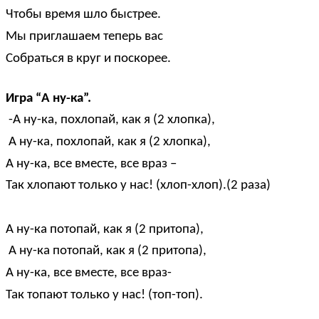
Чтобы время шло быстрее.
Мы приглашаем теперь вас
Собраться в круг и поскорее.
Игра “А ну-ка”.
-А ну-ка, похлопай, как я (2 хлопка),
А ну-ка, похлопай, как я (2 хлопка),
А ну-ка, все вместе, все враз –
Так хлопают только у нас! (хлоп-хлоп).(2 раза)
А ну-ка потопай, как я (2 притопа),
А ну-ка потопай, как я (2 притопа),
А ну-ка, все вместе, все враз-
Так топают только у нас! (топ-топ).