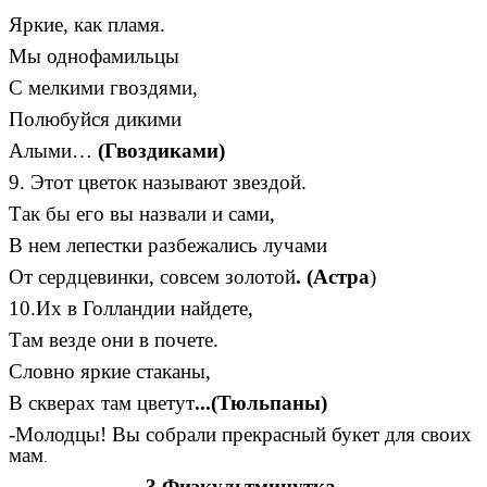
Яркие, как пламя.
Мы однофамильцы
С мелкими гвоздями,
Полюбуйся дикими
Алыми…
(Гвоздиками)
9. Этот цветок называют звездой.
Так бы его вы назвали и сами,
В нем лепестки разбежались лучами
От сердцевинки, совсем золотой
. (Астра
)
10.Их в Голландии найдете,
Там везде они в почете.
Словно яркие стаканы,
В скверах там цветут
...(Тюльпаны)
-Молодцы! Вы собрали прекрасный букет для своих
мам
.
3.Физкультминутка.