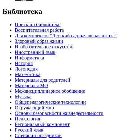
Библиотека
Поиск по библиотеке
Воспитательная работа
Для комплексов "Детский сад-начальная школа"
Здоровый образ жизни
Изобразительное искусство
Иностранный язык
Информатика
История
Логопедия
Математика
Материалы для родителей
Материалы МО
Междисциплинарное обобщение
Музыка
Общепедагогические технологии
Окружающий мир
Основы безопасности жизнедеятельности
Психология
Региональный компонент
Русский язык
Сценарии праздников