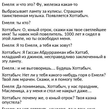
Емеля: и что это? Фу, железка какая-то
Выбрасывает лампу за кулисы. Страшная
таинственная музыка. Появляется Хоттабыч.
Емеля: ты кто?
Хоттабыч: О, юный отрок, скажи как твое светлейшее
имя! Ты навек мой повелитель. 1000 лет я сидел в
этой лампе, но ты освободил меня.
Емеля: Я то Емеля, а тебя как зовут?
Хоттабыч: Я Гассан Абдуррахман ибн Хаттаб,
младший из джинов, несправедливо заключенный в
эту лампу.
Емеля.: и не выговоришь…. Будешь Хоттабыч.
Хоттабыч: Нет ли у тебя какого-нибудь горя о Емеля?
Твой лик мрачен. Скажи, и я помогу тебе.
Емеля: Да понимаешь, Хоттабыч, у нас праздник,
Масленица, а у меня и стол не накрыт даже….
Хоттабыч: почему же, о юный отрок? Твоя казна
опустела?