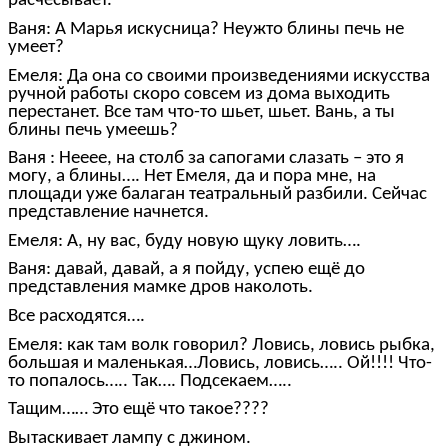
расчесывает.
Ваня: А Марья искусница? Неужто блины печь не
умеет?
Емеля: Да она со своими произведениями искусства
ручной работы скоро совсем из дома выходить
перестанет. Все там что-то шьет, шьет. Вань, а ты
блины печь умеешь?
Ваня : Нееее, на столб за сапогами слазать – это я
могу, а блины…. Нет Емеля, да и пора мне, на
площади уже балаган театральный разбили. Сейчас
представление начнется.
Емеля: А, ну вас, буду новую щуку ловить….
Ваня: давай, давай, а я пойду, успею ещё до
представления мамке дров наколоть.
Все расходятся….
Емеля: как там волк говорил? Ловись, ловись рыбка,
большая и маленькая…Ловись, ловись….. Ой!!!! Что-
то попалось….. Так…. Подсекаем…..
Тащим…… Это ещё что такое????
Вытаскивает лампу с джином.