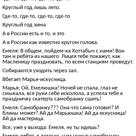
Круглый год лишь лето.
Где-то, где-то, где-то, где-то
Круглый год зима
А в России есть и то, и это
А в России как известно кругом голова.
Емеля: В общем, пойдем-ка Хоттабыч с нами! Вон
там и ребята из нашего Лицея тебе покажут, как
Масленицу праздновать, по всем станциям проведут.
Собираются уходить через зал.
Вбегает Марья-искусница.
Марья: Ой, Емелюшка! Ночей не спала, глаз не
смыкала, все руки себе исколола, а успела тебе к
праздничку скатерть самобранку сшить!
Емеля: Самобранку??? Она что сама готовит? И
блины может? Ай да Марьюшка! Ай да искусница!
Ай да мастерица.
Все, уже у выхода: Емеля, ну ты идешь?