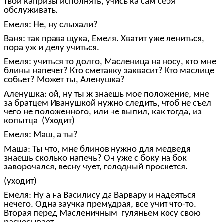
твои капризы исполнять, учись ка сам себя
обслуживать.
Емеля: Не, ну слыхали?
Ваня: так права щука, Емеля. Хватит уже лениться,
пора уж и делу учиться.
Емеля: учиться то долго, Масленица на носу, кто мне
блины напечет? Кто сметанку заквасит? Кто маслице
собьет? Может ты, Аленушка?
Аленушка: ой, ну ты ж знаешь мое положение, мне
за братцем Иванушкой нужно следить, чтоб не съел
чего не положенного, или не выпил, как тогда, из
копытца (Уходит)
Емеля: Маш, а ты?
Маша: Ты что, мне блинов нужно для медведя
знаешь сколько напечь? Он уже с боку на бок
заворочался, весну чует, голодный проснется.
(уходит)
Емеля: Ну а на Василису да Варвару и надеяться
нечего. Одна заучка премудрая, все учит что-то.
Вторая перед Масленичным гуляньем косу свою