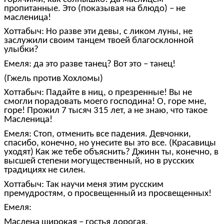
пропитанные. Это (показывая на блюдо) – не
масленица!
Хоттабыч: Но разве эти девы, с ликом луны, не
заслужили своим танцем твоей благосклонной
улыбки?
Емеля: да это разве танец? Вот это – танец!
(Гжель против Хохломы)
Хоттабыч: Падайте в ниц, о презренные! Вы не
смогли порадовать моего господина! О, горе мне,
горе! Прожил 7 тысяч 315 лет, а не знаю, что такое
Масленица!
Емеля: Стоп, отменить все падения. Девчонки,
спасибо, конечно, но унесите вы это все. (Красавицы
уходят) Как же тебе объяснить? Джинн ты, конечно, в
высшей степени могущественный, но в русских
традициях не силен.
Хоттабыч: Так научи меня этим русским
премудростям, о просвещенный из просвещенных!
Емеля:
Маслена широкая – гостья дорогая,