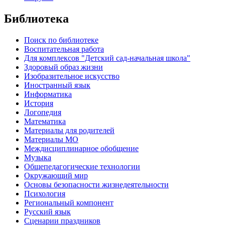
Библиотека
Поиск по библиотеке
Воспитательная работа
Для комплексов "Детский сад-начальная школа"
Здоровый образ жизни
Изобразительное искусство
Иностранный язык
Информатика
История
Логопедия
Математика
Материалы для родителей
Материалы МО
Междисциплинарное обобщение
Музыка
Общепедагогические технологии
Окружающий мир
Основы безопасности жизнедеятельности
Психология
Региональный компонент
Русский язык
Сценарии праздников