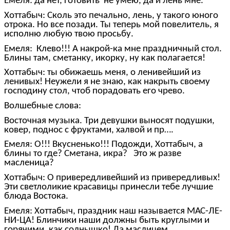
Емеля: да нет, готовить не умею, да и лень мне.
Хоттабыч: Сколь это печально, лень, у такого юного
отрока. Но все позади. Ты теперь мой повелитель, я
исполню любую твою просьбу.
Емеля: Клево!!! А накрой-ка мне праздничный стол.
Блины там, сметанку, икорку, ну как полагается!
Хоттабыч: ты обижаешь меня, о ленивейший из
ленивых! Неужели я не знаю, как накрыть своему
господину стол, чтоб порадовать его чрево.
Волшебные слова:
Восточная музыка. Три девушки выносят подушки,
ковер, поднос с фруктами, халвой и пр….
Емеля: О!!! Вкусненько!!! Подожди, Хоттабыч, а
блины то где? Сметана, икра? Это ж разве
масленица?
Хоттабыч: О привередливейший из привередливых!
Эти светлоликие красавицы принесли тебе лучшие
блюда Востока.
Емеля: Хоттабыч, праздник наш называется МАС-ЛЕ-
НИ-ЦА! Блинчики наши должны быть круглыми и
горячими, как солнышко! Да маслицем