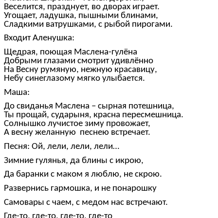
Веселится, празднует, во дворах играет.
Угощает, ладушка, пышными блинами,
Сладкими ватрушками, с рыбой пирогами.
Входит Аленушка:
Щедрая, поющая Маслена-гулёна
Добрыми глазами смотрит удивлённо
На Весну румяную, нежную красавицу,
Небу синеглазому мягко улыбается.
Маша:
До свиданья Маслена – сырная потешница,
Ты прощай, сударыня, красна пересмешница.
Солнышко лучистое зиму провожает,
А весну желанную песнею встречает.
Песня: Ой, лели, лели, лели…
Зимние гулянья, да блины с икрою,
Да баранки с маком я люблю, не скрою.
Развернись гармошка, и не понарошку
Самовары с чаем, с медом нас встречают.
Где-то, где-то, где-то, где-то