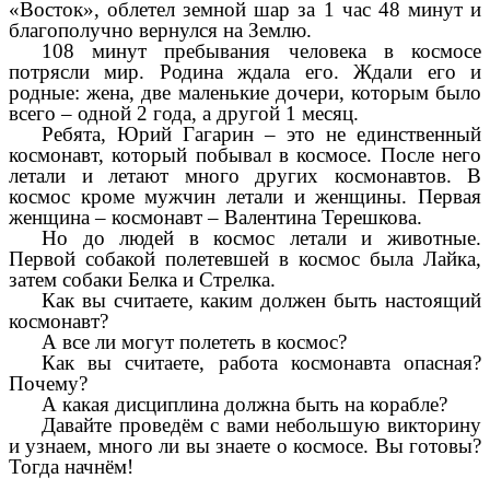
«Восток», облетел земной шар за 1 час 48 минут и
благополучно вернулся на Землю.
108 минут пребывания человека в космосе
потрясли мир. Родина ждала его. Ждали его и
родные: жена, две маленькие дочери, которым было
всего – одной 2 года, а другой 1 месяц.
Ребята, Юрий Гагарин – это не единственный
космонавт, который побывал в космосе. После него
летали и летают много других космонавтов. В
космос кроме мужчин летали и женщины. Первая
женщина – космонавт – Валентина Терешкова.
Но до людей в космос летали и животные.
Первой собакой полетевшей в космос была Лайка,
затем собаки Белка и Стрелка.
Как вы считаете, каким должен быть настоящий
космонавт?
А все ли могут полететь в космос?
Как вы считаете, работа космонавта опасная?
Почему?
А какая дисциплина должна быть на корабле?
Давайте проведём с вами небольшую викторину
и узнаем, много ли вы знаете о космосе. Вы готовы?
Тогда начнём!