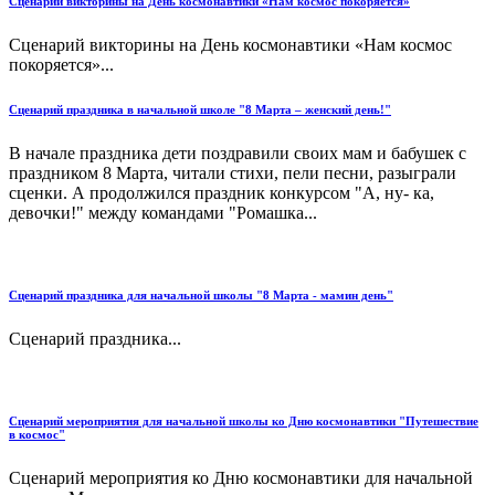
Сценарий викторины на День космонавтики «Нам космос покоряется»
Сценарий викторины на День космонавтики «Нам космос
покоряется»...
Сценарий праздника в начальной школе "8 Марта – женский день!"
В начале праздника дети поздравили своих мам и бабушек с
праздником 8 Марта, читали стихи, пели песни, разыграли
сценки. А продолжился праздник конкурсом "А, ну- ка,
девочки!" между командами "Ромашка...
Сценарий праздника для начальной школы "8 Марта - мамин день"
Сценарий праздника...
Сценарий мероприятия для начальной школы ко Дню космонавтики "Путешествие
в космос"
Сценарий мероприятия ко Дню космонавтики для начальной