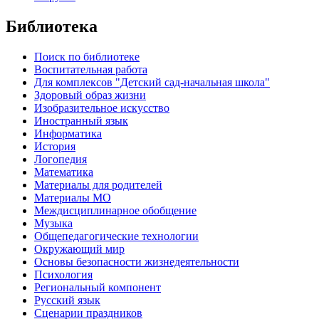
Библиотека
Поиск по библиотеке
Воспитательная работа
Для комплексов "Детский сад-начальная школа"
Здоровый образ жизни
Изобразительное искусство
Иностранный язык
Информатика
История
Логопедия
Математика
Материалы для родителей
Материалы МО
Междисциплинарное обобщение
Музыка
Общепедагогические технологии
Окружающий мир
Основы безопасности жизнедеятельности
Психология
Региональный компонент
Русский язык
Сценарии праздников