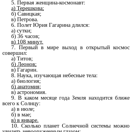
5. Первая женщина-космонавт:
а) Терешкова;
б) Савицкая;
в) Петрова.
6. Полет Юрия Гагарина длился:
а) сутки;
б) 36 часов;
в) 108 минут.
7. Первый в мире выход в открытый космос
совершил:
а) Титов;
б) Леонов;
в) Гагарин.
8. Наука, изучающая небесные тела:
а) биология;
б) анатомия
;
в) астрономия.
9. В каком месяце года Земля находится ближе
всего к Солнцу:
а) в июле;
б) в мае;
в) в январе.
10. Сколько планет Солнечной системы можно
увидеть невооруженным глазом: