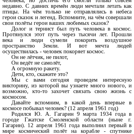
человека, но достичь его смогли только совсем
недавно. С давних времён люди мечтали летать как
птицы. На чём только не отправлялись в небеса
герои сказок и легенд. Вспомните, на чём совершали
свои полёты герои ваших любимых сказок?
Долог и тернист был путь человека в космос.
Протянулся этот путь через тысячи лет. Прошли
века и люди сумели покорить воздушное
пространство Земли. И вот мечта людей
осуществилась - человек покоряет космос.
Он не лётчик, не пилот,
Он ведёт не самолёт,
А огромную ракету.
Дети, кто, скажите это?
Мы с вами сегодня проведем интересную
викторину, из которой вы узнаете много нового, и
возможно, кто-то захочет связать свою жизнь с
космосом.
Давайте вспомним, в какой день впервые в
космосе побывал человек? (12 апреля 1961 год)
Родился Ю. А. Гагарин 9 марта 1934 года в
городе Гжатске Смоленской области (ныне г.
Гагарин). 12 апреля 1961 года выполнил первый в
мире космический полёт на корабле - спутнике