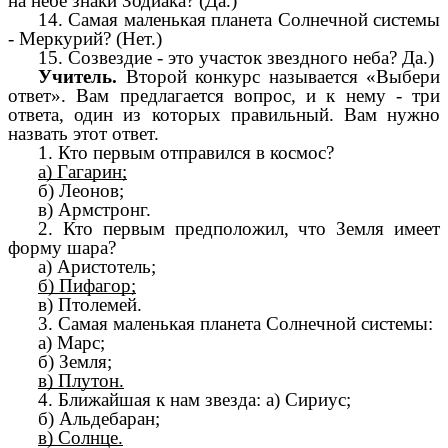
на небе знаки Зодиака? (Да.)
14. Самая маленькая планета Солнечной системы
- Меркурий? (Нет.)
15. Созвездие - это участок звездного неба? Да.)
Учитель.
Второй конкурс называется «Выбери
ответ». Вам предлагается вопрос, и к нему - три
ответа, один из которых правильный. Вам нужно
назвать этот ответ.
1. Кто первым отправился в космос?
а) Гагарин;
б) Леонов;
в) Армстронг.
2. Кто первым предположил, что Земля имеет
форму шара?
а) Аристотель;
б) Пифагор;
в) Птолемей.
3. Самая маленькая планета Солнечной системы:
а) Марс;
б) Земля;
в) Плутон.
4. Ближайшая к нам звезда: а) Сириус;
б) Альдебаран;
в) Солнце.