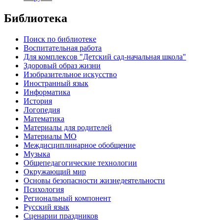
Библиотека
Поиск по библиотеке
Воспитательная работа
Для комплексов "Детский сад-начальная школа"
Здоровый образ жизни
Изобразительное искусство
Иностранный язык
Информатика
История
Логопедия
Математика
Материалы для родителей
Материалы МО
Междисциплинарное обобщение
Музыка
Общепедагогические технологии
Окружающий мир
Основы безопасности жизнедеятельности
Психология
Региональный компонент
Русский язык
Сценарии праздников