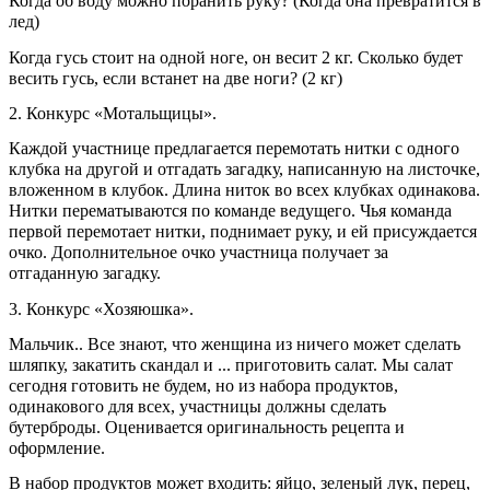
Когда об воду можно поранить руку? (Когда она превратится в
лед)
Когда гусь стоит на одной ноге, он весит 2 кг. Сколько будет
весить гусь, если встанет на две ноги? (2 кг)
2. Конкурс «Мотальщицы».
Каждой участнице предлагается перемотать нитки с одного
клубка на другой и отгадать загадку, написанную на листочке,
вложенном в клубок. Длина ниток во всех клубках одинакова.
Нитки перематываются по команде ведущего. Чья команда
первой перемотает нитки, поднимает руку, и ей присуждается
очко. Дополнительное очко участница получает за
отгаданную загадку.
3. Конкурс «Хозяюшка».
Мальчик.. Все знают, что женщина из ничего может сделать
шляпку, закатить скандал и ... приготовить салат. Мы салат
сегодня готовить не будем, но из набора продуктов,
одинакового для всех, участницы должны сделать
бутерброды. Оценивается оригинальность рецепта и
оформление.
В набор продуктов может входить: яйцо, зеленый лук, перец,