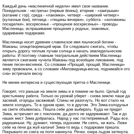
Каждый день «масленичной недели» имел свое название.
Понедельник - «встреча» (первые блины), вторник - «заигрыши»
(катание с гор), среда - «лакомка», четверг - «широкий четверг»
(кулачные бои), пятница - «тещины вечерки», суббота - «золовкины
посиделки», воскресенье - «прощеное воскресенье» - проводы
Масленицы, испрашивание прощения у родных, знакомых,
одаривание подарками.
Масленица носит древнее славянское имя языческой богини -
Мажаны, олицетворяющей мрак. Ее следовало сжигать, чтобы
открыть дорогу теплым лучам солнца и начать земледельческие
работы. И поэтому главным театральным действием Масленицы
является сжигание чучела Мажаны под всеобщее ликование, под
пение песен-веснянок. Со словами «Прощай, прощай, Масленица»
зиму провожали, а со словами «Миловидница-весна, поднимайся ото
сна» встречали весну.
Не менее интересна и существующая притча о Масленице.
Говорят, что раньше на земле зимы и в помине не было. Целый год
крестьянину работа. Только он урожай уберет - снова землю паши да
засевай, огороды засаживай. Спины не разогнуть. Но вот стало на
земле холодать. То в одном краю, то в другом. Это Зима-холодунья
на свете объявилась. Пошла себе дом выбирать. Куда ни придет
Зима, встречают ее с поклоном, да долго не задерживают. Так и до
наших мест Зима добралась. Народ у нас гостеприимный. Рады все,
радешеньки. Ну, думают, теперь огдохнем. Ни сеять, ни жать. Лежи
себе на печи да жуй калачи! Зима-то ведь с подарками пришла.
Покрывало из снега на поля накинула. Речки, озера льдом затянула.