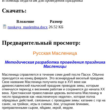
В помощь педагогам для проведения праздника
Скачать:
Вложение
Размер
26.52 КБ
russkaya_maslenitsa.docx
Предварительный просмотр:
Русская Масленица
Методическая разработка проведения праздника
Масленицы
Масленица справляется в течение семи дней после Пасхи. Обычно
приходится на конец февраля. Это всенародный веселый праздник.
Свое название Масленица получила еще в XVI веке как
древнеславянский языческий праздник проводов зимы, которым
отмечался переход к весенним работам и сохранился до начала XX
века. Христианская православная церковь включила Масленицу в
число праздников как «масленичную неделю», которая полна
обрядовых действий, связанных с проводами зимы: катание с гор на
санях, на тройках, игры в снежки, бои, угощение блинами,
приправленными сыром, яйцами, икрой, медом.