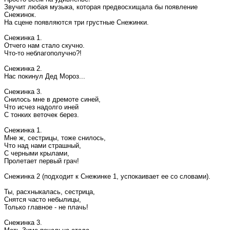
Звучит любая музыка, которая предвосхищала бы появление
Снежинок.
На сцене появляются три грустные Снежинки.
Снежинка 1.
Отчего нам стало скучно.
Что-то неблагополучно?!
Снежинка 2.
Нас покинул Дед Мороз...
Снежинка 3.
Снилось мне в дремоте синей,
Что исчез надолго иней
С тонких веточек берез.
Снежинка 1.
Мне ж, сестрицы, тоже снилось,
Что над нами страшный,
С черными крылами,
Пролетает первый грач!
Снежинка 2 (подходит к Снежинке 1, успокаивает ее со словами).
Ты, расхныкалась, сестрица,
Снятся часто небылицы,
Только главное - не плачь!
Снежинка 3.