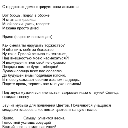
С гордостью демонстрирует свои лохмотья.
Вот брошь, подол в оборке.
Я статна и красива,
Мной восхищаясь, говорят:
Мажана просто диво!
Ярило (в ярости восклицает).
Как смела ты нарушить торжество?
И объявить себя за божество,
Ну как с Ярилой решила ты тягаться,
Над внешностью моею насмехаться?!
Я возмущен и гнев свой не скрываю
Пощады вам не будет, обещаю!
Лучами солнца всех вас ослеплю
До будущей зимы подальше изгоню,
В гневе указывает своими жезлом на дверь.
Подите прочь, терпеть вас мне уже невмочь!
Под звуки музыки вся «нечисть», закрывая гчаза от лучей Солнца,
покидает сцену.
Звучит музыка для появления Цветов. Появляются учащиеся
младших классов в костюмах цветов и танцуют вальс.
Ярило. Слышу, близится весна,
Голос мой услышь зовущий
Всякий злак в земле растущий,