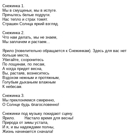
Снежинка 1.
Мы в смущеньи, мы в испуге.
Прячьтесь белые подруги.
Нас тепло и страх томят.
Страшен Солнца яркий взгляд.
Снежинка 2.
Что нам делать, мы не знаем,
Мы заплачем и растаем...
Ярило (повелительно обращается к Снежинкам). Здесь для вас нет
больше места,
Убегайте, схоронитесь
По лощинам, по лесам,
А когда придет весна,
Вы, растаяв, вознеситесь
Вздохом нежным и протяжным,
Голубым дыханьем влажным
К небесам.
Снежинка 3.
Мы преклоняемся смиренно,
О Солнце будь благословенно!
Снежинки под музыку покидают сцену.
Ярило. Настало время для весны!
Природа от зимы устала,
И я, и вы надеждами полны,
Жизнь начинается сначала!