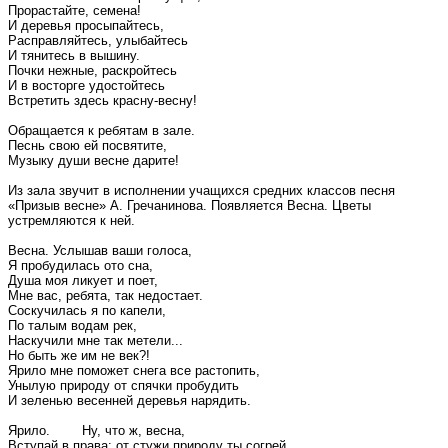
Прорастайте, семена!
И деревья просыпайтесь,
Расправляйтесь, улыбайтесь
И тянитесь в вышину.
Почки нежные, раскройтесь
И в восторге удостойтесь
Встретить здесь красну-весну!
Обращается к ребятам в зале.
Песнь свою ей посвятите,
Музыку души весне дарите!
Из зала звучит в исполнении учащихся средних классов песня
«Призыв весне» А. Гречанинова. Появляется Весна. Цветы
устремляются к ней.
Весна. Услышав ваши голоса,
Я пробудилась ото сна,
Душа моя ликует и поет,
Мне вас, ребята, так недостает.
Соскучилась я по капели,
По талым водам рек,
Наскучили мне так метели...
Но быть же им не век?!
Ярило мне поможет снега все растопить,
Унылую природу от спячки пробудить
И зеленью весенней деревья нарядить.
Ярило. Ну, что ж, весна,
Вступай в права: от стужи природу ты согрей,