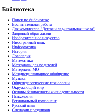
Библиотека
Поиск по библиотеке
Воспитательная работа
Для комплексов "Детский сад-начальная школа"
Здоровый образ жизни
Изобразительное искусство
Иностранный язык
Информатика
История
Логопедия
Математика
Материалы для родителей
Материалы МО
Междисциплинарное обобщение
Музыка
Общепедагогические технологии
Окружающий мир
Основы безопасности жизнедеятельности
Психология
Региональный компонент
Русский язык
Сценарии праздников