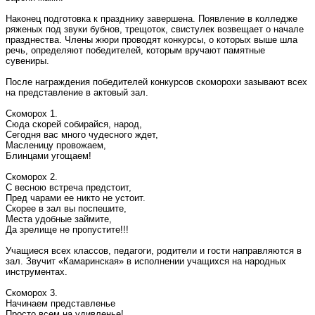
Наконец подготовка к празднику завершена. Появление в колледже
ряженых под звуки бубнов, трещоток, свистулек возвещает о начале
празднества. Члены жюри проводят конкурсы, о которых выше шла
речь, определяют победителей, которым вручают памятные
сувениры.
После награждения победителей конкурсов скоморохи зазывают всех
на представление в актовый зал.
Скоморох 1.
Сюда скорей собирайся, народ,
Сегодня вас много чудесного ждет,
Масленицу провожаем,
Блинцами угощаем!
Скоморох 2.
С весною встреча предстоит,
Пред чарами ее никто не устоит.
Скорее в зал вы поспешите,
Места удобные займите,
Да зрелище не пропустите!!!
Учащиеся всех классов, педагоги, родители и гости направляются в
зал. Звучит «Камаринская» в исполнении учащихся на народных
инструментах.
Скоморох 3.
Начинаем представленье
Просто всем на удивленье!