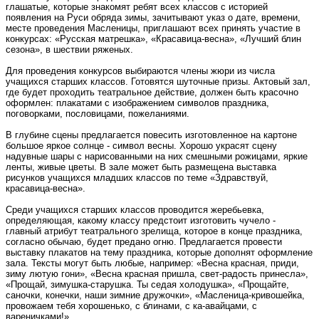
глашатые, которые знакомят ребят всех классов с историей
появления на Руси обряда зимы, зачитывают указ о дате, времени,
месте проведения Масленицы, приглашают всех принять участие в
конкурсах: «Русская матрешка», «Красавица-весна», «Лучший блин
сезона», в шествии ряженых.
Для проведения конкурсов выбираются члены жюри из числа
учащихся старших классов. Готовятся шуточные призы. Актовый зал,
где будет проходить театральное действие, должен быть красочно
оформлен: плакатами с изображением символов праздника,
поговорками, пословицами, пожеланиями.
В глубине сцены предлагается повесить изготовленное на картоне
большое яркое солнце - символ весны. Хорошо украсят сцену
надувные шары с нарисованными на них смешными рожицами, яркие
ленты, живые цветы. В зале может быть размещена выставка
рисунков учащихся младших классов по теме «Здравствуй,
красавица-весна».
Среди учащихся старших классов проводится жеребьевка,
определяющая, какому классу предстоит изготовить чучело -
главный атрибут театрального зрелища, которое в конце праздника,
согласно обычаю, будет предано огню. Предлагается провести
выставку плакатов на тему праздника, которые дополнят оформление
зала. Тексты могут быть любые, например: «Весна красная, приди,
зиму лютую гони», «Весна красная пришла, свет-радость принесла»,
«Прощай, зимушка-старушка. Ты седая холодушка», «Прощайте,
саночки, конечки, наши зимние дружочки», «Масленица-кривошейка,
провожаем тебя хорошенько, с блинами, с ка-авайцами, с
вареничками!»