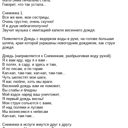
Мать-Зима печальна стала,
Говорит, что так устала...
Снежинка 1.
Все же мне, мои сестрицы,
Очень грустно, очень скучно!
И в душе неблагополучно!
Звучит музыка с имитацией капели весеннего дождя.
Появляется Дождь с ведерком воды в руке, на голове большая
шляпа, края которой украшены новогодним дождиком, как струи
дождя.
Дождь (направляется к Снежинкам, разбрызгивая воду рукой).
Я к вам иду, иду я к вам -
В полях, в саду, и здесь и там,
И по лесам, и по горам
Кап-кап, там-там, кап-кап, там-там...
Чуть шелестят мои шаги,
Я вас люблю, хоть мы враги.
Весенний дождь вам не поможет,
Вы слабы и бледны
Мой вздох наряд ваш уничтожит,
Я первый дождь весны!
Мои струи сольются с вами,
И над полями и лугами
Мы вознесемся к небесам
Кап-кап, там-там...
Снежинки в испуге жмутся друг к другу.