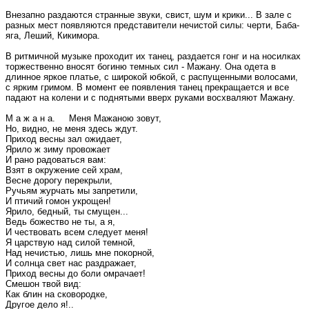
Внезапно раздаются странные звуки, свист, шум и крики... В зале с
разных мест появляются представители нечистой силы: черти, Баба-
яга, Леший, Кикимора.
В ритмичной музыке проходит их танец, раздается гонг и на носилках
торжественно вносят богиню темных сил - Мажану. Она одета в
длинное яркое платье, с широкой юбкой, с распущенными волосами,
с ярким гримом. В момент ее появления танец прекращается и все
падают на колени и с поднятыми вверх руками восхваляют Мажану.
М а ж а н а. Меня Мажаною зовут,
Но, видно, не меня здесь ждут.
Приход весны зал ожидает,
Ярило ж зиму провожает
И рано радоваться вам:
Взят в окружение сей храм,
Весне дорогу перекрыли,
Ручьям журчать мы запретили,
И птичий гомон укрощен!
Ярило, бедный, ты смущен...
Ведь божество не ты, а я,
И чествовать всем следует меня!
Я царствую над силой темной,
Над нечистью, лишь мне покорной,
И солнца свет нас раздражает,
Приход весны до боли омрачает!
Смешон твой вид:
Как блин на сковородке,
Другое дело я!..