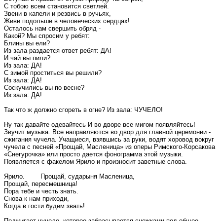
С тобою всем становится светлей.
Звени в капели и резвись в ручьях,
Живи подольше в человеческих сердцах!
Осталось нам свершить обряд -
Какой? Мы спросим у ребят:
Блины вы ели?
Из зала раздается ответ ребят: ДА!
И чай вы пили?
Из зала: ДА!
С зимой проститься вы решили?
Из зала: ДА!
Соскучились вы по весне?
Из зала: ДА!
Так что ж должно сгореть в огне? Из зала: ЧУЧЕЛО!
Ну так давайте одевайтесь И во дворе все мигом появляйтесь!
Звучит музыка. Все направляются во двор для главной церемонии -
сжигания чучела. Учащиеся, взявшись за руки, водят хоровод вокруг
чучела с песней «Прощай, Масленица» из оперы Римского-Корсакова
«Снегурочка» или просто дается фонограмма этой музыки.
Появляется с факелом Ярило и произносит заветные слова.
Ярило. Прощай, сударыня Масленица,
Прощай, пересмешница!
Пора тебе и честь знать.
Снова к нам приходи,
Когда в гости будем звать!
Поджигает чучело, которое забрасывается снежками под общее