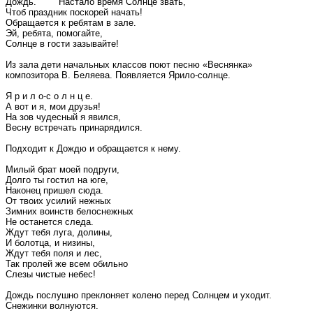
Дождь. Настало время Солнце звать,
Чтоб праздник поскорей начать!
Обращается к ребятам в зале.
Эй, ребята, помогайте,
Солнце в гости зазывайте!
Из зала дети начальных классов поют песню «Веснянка»
композитора В. Беляева. Появляется Ярило-солнце.
Я р и л о-с о л н ц е.
А вот и я, мои друзья!
На зов чудесный я явился,
Весну встречать принарядился.
Подходит к Дождю и обращается к нему.
Милый брат моей подруги,
Долго ты гостил на юге,
Наконец пришел сюда.
От твоих усилий нежных
Зимних воинств белоснежных
Не останется следа.
Ждут тебя луга, долины,
И болотца, и низины,
Ждут тебя поля и лес,
Так пролей же всем обильно
Слезы чистые небес!
Дождь послушно преклоняет колено перед Солнцем и уходит.
Снежинки волнуются.