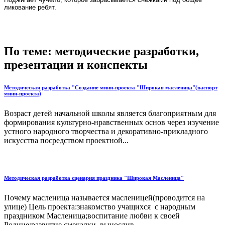
ликование ребят.
По теме: методические разработки,
презентации и конспекты
Методическая разработка "Создание мини-проекта "Широкая масленица"(паспорт
мини-проекта)
Возраст детей начальной школы является благоприятным для
формирования культурно-нравственных основ через изучение
устного народного творчества и декоративно-прикладного
искусства посредством проектной...
Методическая разработка сценария праздника "Широкая Масленица"
Почему масленица называется масленицей(проводится на
улице) Цель проекта:знакомство учащихся с народным
праздником Масленица;воспитание любви к своей
Родине;развитие смекалки, вынослив...