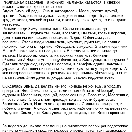
Ребятишкам раздолье! На коньках, на лыжах катаются, в снежки
играют, снежные крепости строят.
Видит Зима: ей рады. Она и загордилась. Месяц гостит, другой,
третий... Уходить и не думает. Закручинились люди. Ведь человек
трудом живет, землей кормится, а как в сусеках пусто, то и на душе
невесело.
Решили люди Зиму перехитрить. Стали ее замаливать да
замасливать: « Иди-ка ты, Зима, восвояси, мы тебя, гостья дорогая,
долго принимали, весело провожать будем. С блинами да с
песнями». Стали люди блины печь, круглые, румяные, на солнце
похожие, как огонь, горячие. «Угощайся, Зимушка, блинами горячими!
Мы тебя потешим и ты нас утешь!» Веселились все от мала до
велика. По дорогам ходили, на тройках катались, блинами
объедались! Неделя уж к концу близится, а Зима уходить не думает!
Сделали тогда люди куклу из соломы, в сарафан одели, лентами
украсили, Масленицей назвали. Стали с куклой по улицам ходить. А
как воскресенье подошло, развели костер, начали Масленицу в огне
палить, знак Зиме делать: уходи, мол, старая, надоела всем.
Обиделась Зима, да делать нечего: хочешь не хочешь, а уходить
придется. Идет Зима прочь, а люди вслед ей поют: «Прощай,
сударыня Масленица, прощай, пересмешница! Пора тебе, Масленица,
и честь знать. Снова к нам приходи, когда в гости будем звать!
Заплакала Зима, И потекла с крыш капель. Солнышко пригрело, и
побежали ручьи. А скоро и снег растаял, набухли почки на деревьях.
Радуется Земля, что Зима ушла, ждет не дождется Весны-красны».
За неделю до начала Масленицы объявляется всеобщая подготовка:
из числа учащихся средних классов определяются так называемые