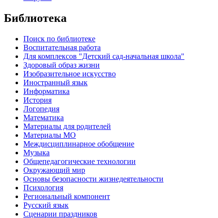
Библиотека
Поиск по библиотеке
Воспитательная работа
Для комплексов "Детский сад-начальная школа"
Здоровый образ жизни
Изобразительное искусство
Иностранный язык
Информатика
История
Логопедия
Математика
Материалы для родителей
Материалы МО
Междисциплинарное обобщение
Музыка
Общепедагогические технологии
Окружающий мир
Основы безопасности жизнедеятельности
Психология
Региональный компонент
Русский язык
Сценарии праздников