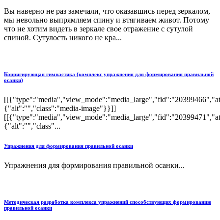
Вы наверно не раз замечали, что оказавшись перед зеркалом,
мы невольно выпрямляем спину и втягиваем живот. Потому
что не хотим видеть в зеркале свое отражение с сутулой
спиной. Сутулость никого не кра...
Корригирующая гимнастика (комплекс упражнения для формирования правильной
осанки)
[[{"type":"media","view_mode":"media_large","fid":"20399466","att
{"alt":"","class":"media-image"}}]]
[[{"type":"media","view_mode":"media_large","fid":"20399471","att
{"alt":"","class"...
Упражнения для формирования правильной осанки
Упражнения для формирования правильной осанки...
Методическая разработка комплекса упражнений способствующих формированию
правильной осанки