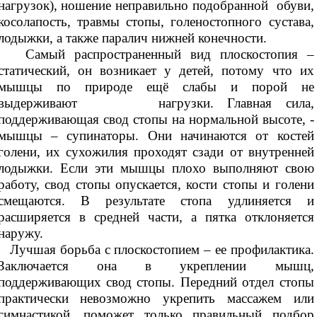
нагрузок), ношение неправильно подобранной обуви,
косолапость, травмы стопы, голеностопного сустава,
лодыжки, а также паралич нижней конечности.
Самый распространенный вид плоскостопия –
статический, он возникает у детей, потому что их
мышцы по природе ещё слабы и порой не
выдерживают нагрузки. Главная сила,
поддерживающая свод стопы на нормальной высоте, -
мышцы – супинаторы. Они начинаются от костей
голени, их сухожилия проходят сзади от внутренней
лодыжки. Если эти мышцы плохо выполняют свою
работу, свод стопы опускается, кости стопы и голени
смещаются. В результате стопа удлиняется и
расширяется в средней части, а пятка отклоняется
наружу.
Лучшая борьба с плоскостопием – ее профилактика.
Заключается она в укреплении мышц,
поддерживающих свод стопы. Передний отдел стопы
практически невозможно укрепить массажем или
гимнастикой, поможет только правильный подбор