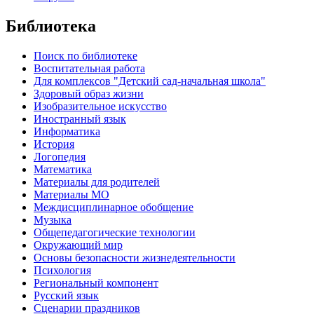
Библиотека
Поиск по библиотеке
Воспитательная работа
Для комплексов "Детский сад-начальная школа"
Здоровый образ жизни
Изобразительное искусство
Иностранный язык
Информатика
История
Логопедия
Математика
Материалы для родителей
Материалы МО
Междисциплинарное обобщение
Музыка
Общепедагогические технологии
Окружающий мир
Основы безопасности жизнедеятельности
Психология
Региональный компонент
Русский язык
Сценарии праздников