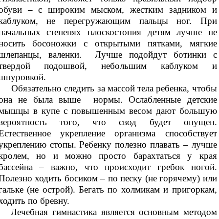
обуви – с широким мыском, жестким задником и
каблуком, не перегружающим пальцы ног. При
начальных степенях плоскостопия детям лучше не
носить босоножки с открытыми пятками, мягкие
шлепанцы, валенки. Лучше подойдут ботинки с
твердой подошвой, небольшим каблуком и
шнуровкой.
Обязательно следить за массой тела ребенка, чтобы
она не была выше нормы. Ослабленные детские
мышцы в купе с повышенным весом дают большую
вероятность того, что свод будет опущен.
Естественное укрепление организма способствует
укреплению стопы. Ребенку полезно плавать – лучше
кролем, но и можно просто барахтаться у края
бассейна – важно, что происходит гребок ногой.
Полезно ходить босиком – по песку (не горячему) или
гальке (не острой). Бегать по холмикам и пригоркам,
ходить по бревну.
Лечебная гимнастика является основным методом