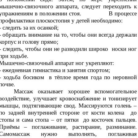
мышечно-связочного аппарата, следует переходить к
упражнениям в положении стоя. В процессе
профилактики плоскостопия у детей необходимо:
- следить за их осанкой;
- обращать внимание на то, чтобы они всегда держали
корпус и голову прямо;
- следить, чтобы они не разводили широко носки ног
при ходьбе.
Мышечно-связочный аппарат ног укрепляют:
- ежедневная гимнастика и занятия спортом;
- ходьба босиком в тёплое время года по неровной
почве.
Массаж оказывает хорошее вспомогательное
воздействие, улучшает кровоснабжение и тонизирует
мышцы, подтягивающие свод. Массируются голень –
по задней внутренней стороне от кости колена до
стопы и сама стопа – от пятки до косточек пальцев.
Приёмы – поглаживание, растирание, разминание.
Самомассаж нужно выполнять, поглаживая