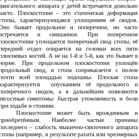
двигательного аппарата у детей встречается довольно
часто. Плоскостопие – это статическая деформация
стопы, характеризующаяся уплощением её сводов.
Оно бывает продольное и поперечное, но часто
встречается и смешанное. При поперечном
плоскостопии уплощается поперечный свод стопы, её
передний отдел опирается на головки всех пяти
плюсневых костей. А не на 1-й и 5-й, как это бывает в
норме. При продольном плоскостопии уплощён
продольный свод, и стопа соприкасается с полом
почти всей площадью подошвы. Плоская стопа
характеризуется опусканием её продольного и
поперечного сводов, а в дальнейшем появляются
тягостные симптомы: быстрая утомляемость и боли
при ходьбе и стоянии.
Плоскостопие может быть врожденным и
приобретённым. Наиболее частые причины
последнего – слабость мышечно-связочного аппарата
стопы (например, в результате рахита или чрезмерных