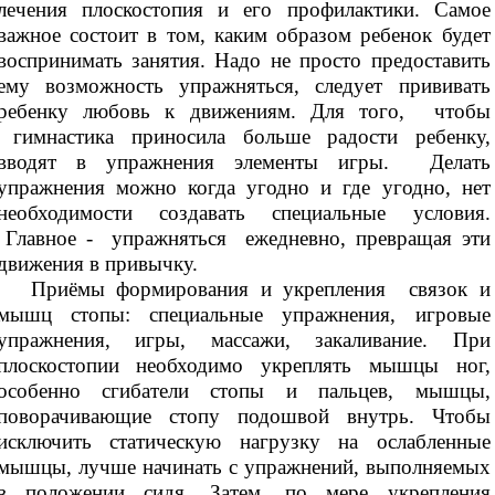
лечения плоскостопия и его профилактики. Самое
важное состоит в том, каким образом ребенок будет
воспринимать занятия. Надо не просто предоставить
ему возможность упражняться, следует прививать
ребенку любовь к движениям. Для того, чтобы
гимнастика приносила больше радости ребенку,
вводят в упражнения элементы игры. Делать
упражнения можно когда угодно и где угодно, нет
необходимости создавать специальные условия.
Главное - упражняться ежедневно, превращая эти
движения в привычку.
Приёмы формирования и укрепления связок и
мышц стопы: специальные упражнения, игровые
упражнения, игры, массажи, закаливание. При
плоскостопии необходимо укреплять мышцы ног,
особенно сгибатели стопы и пальцев, мышцы,
поворачивающие стопу подошвой внутрь. Чтобы
исключить статическую нагрузку на ослабленные
мышцы, лучше начинать с упражнений, выполняемых
в положении сидя. Затем, по мере укрепления