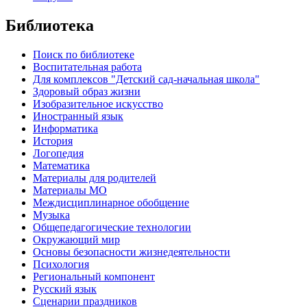
Библиотека
Поиск по библиотеке
Воспитательная работа
Для комплексов "Детский сад-начальная школа"
Здоровый образ жизни
Изобразительное искусство
Иностранный язык
Информатика
История
Логопедия
Математика
Материалы для родителей
Материалы МО
Междисциплинарное обобщение
Музыка
Общепедагогические технологии
Окружающий мир
Основы безопасности жизнедеятельности
Психология
Региональный компонент
Русский язык
Сценарии праздников