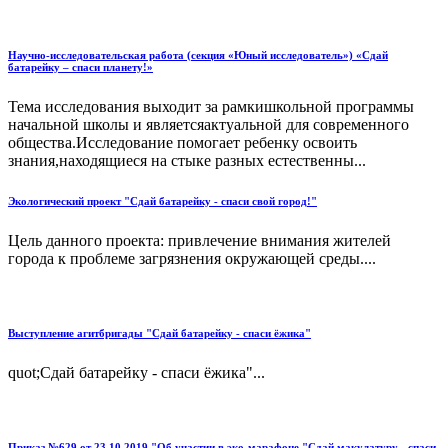
Научно-исследовательская работа (секция «Юный исследователь») «Сдай
батарейку – спаси планету!»
Тема исследования выходит за рамкишкольной программы
начальной школы и являетсяактуальной для современного
общества.Исследование помогает ребенку освоить
знания,находящиеся на стыке разных естественны...
Экологический проект "Сдай батарейку - спаси свой город!"
Цель данного проекта: привлечение внимания жителей
города к проблеме загрязнения окружающей среды....
Выступление агитбригады "Сдай батарейку - спаси ёжика"
quot;Сдай батарейку - спаси ёжика"...
Приказ №629 от 23.10.2019 "Об участии в эко-марафоне "Сдай макулатуру - спаси