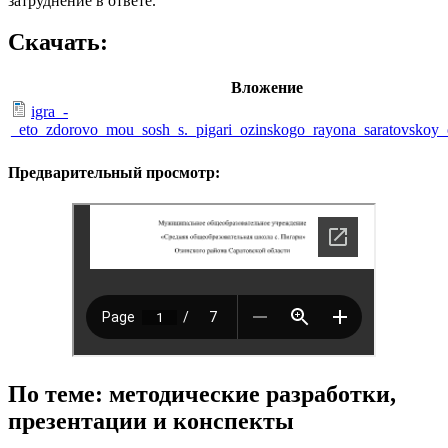
затруднение в ответе.
Скачать:
Вложение
igra_-
_eto_zdorovo_mou_sosh_s._pigari_ozinskogo_rayona_saratovskoy_o
Предварительный просмотр:
По теме: методические разработки,
презентации и конспекты