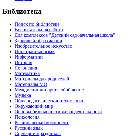
Библиотека
Поиск по библиотеке
Воспитательная работа
Для комплексов "Детский сад-начальная школа"
Здоровый образ жизни
Изобразительное искусство
Иностранный язык
Информатика
История
Логопедия
Математика
Материалы для родителей
Материалы МО
Междисциплинарное обобщение
Музыка
Общепедагогические технологии
Окружающий мир
Основы безопасности жизнедеятельности
Психология
Региональный компонент
Русский язык
Сценарии праздников