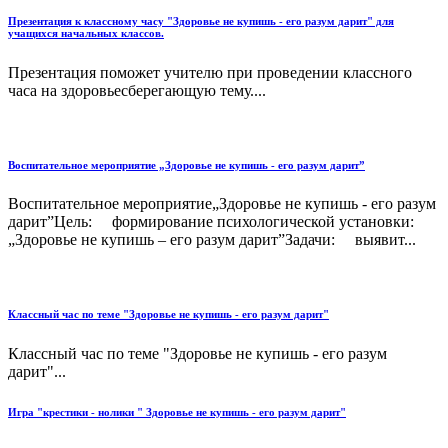
Презентация к классному часу "Здоровье не купишь - его разум дарит" для
учащихся начальных классов.
Презентация поможет учителю при проведении классного
часа на здоровьесберегающую тему....
Воспитательное мероприятие „Здоровье не купишь - его разум дарит”
Воспитательное мероприятие„Здоровье не купишь - его разум
дарит”Цель: формирование психологической установки:
„Здоровье не купишь – его разум дарит”Задачи: выявит...
Классный час по теме "Здоровье не купишь - его разум дарит"
Классный час по теме "Здоровье не купишь - его разум
дарит"...
Игра "крестики - нолики " Здоровье не купишь - его разум дарит"