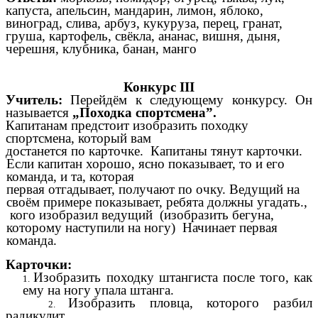
капуста, апельсин, мандарин, лимон, яблоко,
виноград, слива, арбуз, кукуруза, перец, гранат,
груша, картофель, свёкла, ананас, вишня, дыня,
черешня, клубника, банан, манго
Конкурс III
Учитель:
Перейдём к следующему конкурсу. Он
называется
„Походка
спортсмена”.
Капитанам предстоит изобразить походку
спортсмена, который вам
достанется по карточке. Капитаны тянут карточки.
Если капитан хорошо, ясно показывает, то и его
команда, и та, которая
первая отгадывает, получают по очку. Ведущий на
своём примере показывает, ребята должны угадать.,
кого изобразил ведущий (изобразить бегуна,
которому наступили на ногу) Начинает первая
команда.
Карточки:
Изобразить походку штангиста после того, как
ему на ногу упала штанга.
Изобразить пловца, которого разбил
радикулит.