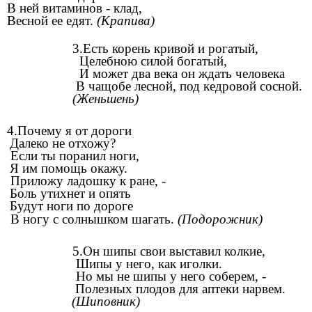
В ней витаминов - клад,
Весной ее едят.
(Крапива)
3.Есть корень кривой и рогатый,
Целебною силой богатый,
И может два века он ждать человека
В чащобе лесной, под кедровой сосной.
(Женьшень)
4.Почему я от дороги
Далеко не отхожу?
Если ты поранил ноги,
Я им помощь окажу.
Приложу ладошку к ране, -
Боль утихнет и опять
Будут ноги по дороге
В ногу с солнышком шагать.
(Подорожник)
5.Он шипы свои выставил колкие,
Шипы у него, как иголки.
Но мы не шипы у него соберем, -
Полезных плодов для аптеки нарвем.
(Шиповник)