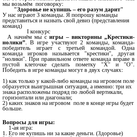
мы возьмём поговорку:
"Здоровье не купишь – его разум
дарит"
У нас играют 3 команды. Я попрошу команды
представиться и назвать свой девиз (представления
команд)
І конкурс
А начнём мы с
игры – викторины „Крестики-
нолики”
. В игре участвуют 2 команды, команда-
победитель играет с третьей командой. Одна
команда игроков называется "крестики", другая
"нолики". При правильном ответе команда вправе в
пустой клеточке сделать пометку "X" и "О".
Победить в игре команды могут в двух случаях:
1) как только у какой-либо команды на игровом поле
образуется выигрышная ситуация, а именно: три их
знака расположены подряд по любой вертикали,
горизонтали или диагонали;
2) каких знаков на игровом поле в конце игры будет
больше.
Вопросы для игры:
1-ая игра:
1. Его не купишь ни за какие деньги. (Здоровье)