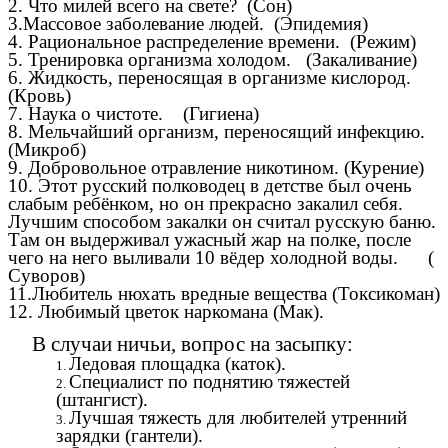
2. Что милей всего на свете? (Сон)
3.Массовое заболевание людей. (Эпидемия)
4. Рациональное распределение времени. (Режим)
5. Тренировка организма холодом. (Закаливание)
6. Жидкость, переносящая в организме кислород.
(Кровь)
7. Наука о чистоте. (Гигиена)
8. Мельчайший организм, переносящий инфекцию.
(Микроб)
9. Добровольное отравление никотином. (Курение)
10. Этот русский полководец в детстве был очень
слабым ребёнком, но он прекрасно закалил себя.
Лучшим способом закалки он считал русскую баню.
Там он выдерживал ужасный жар на полке, после
чего на него выливали 10 вёдер холодной воды. (
Суворов)
11.Любитель нюхать вредные вещества (Токсикоман)
12. Любимый цветок наркомана (Мак).
В случаи ничьи, вопрос на засыпку:
Ледовая площадка (каток).
Специалист по поднятию тяжестей
(штангист).
Лучшая тяжесть для любителей утренний
зарядки (гантели).