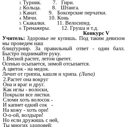
Турник.
7. Гири.
Кольца.
8. Штанга.
Канат.
9. Боксерские перчатки.
Мячи.
10. Конь
Скакалки.
11. Велосипед.
Тренажеры.
12. Груша и т.д.
Конкурс V
Учитель:
Здоровье не купишь. Под таким девизом
мы проведем наш
блицтурнир. За правильный ответ - один балл.
Быстро поднимайте руку.
1.Весной растет, летом цветет.
Осенью осыпается, зимой отсыпается.
А цветок - на медок.
Лечит от гриппа, кашля и хрипа.
(Липа)
2.Растет она вокруг
Она и враг и друг.
Как иглы - волоски,
Покрыли все листки.
Сломи хоть волосок -
И капнет едкий сок -
На кожу - хоть ори!
О-о-ой, волдыри!
Но если дружишь с ней,
Ты многих здоровей: