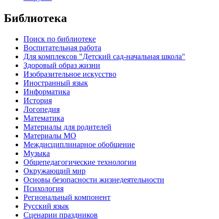
Библиотека
Поиск по библиотеке
Воспитательная работа
Для комплексов "Детский сад-начальная школа"
Здоровый образ жизни
Изобразительное искусство
Иностранный язык
Информатика
История
Логопедия
Математика
Материалы для родителей
Материалы МО
Междисциплинарное обобщение
Музыка
Общепедагогические технологии
Окружающий мир
Основы безопасности жизнедеятельности
Психология
Региональный компонент
Русский язык
Сценарии праздников