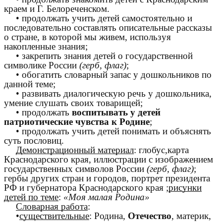
краем и Г. Белореченском.
• продолжать учить детей самостоятельно и
последовательно составлять описательные рассказы
о стране, в которой мы живем, используя
накопленные знания;
• закрепить знания детей о государственной
символике России
(герб, флаг)
;
• обогатить словарный запас у дошкольников по
данной теме;
• развивать диалогическую речь у дошкольника,
умение слушать своих товарищей;
• продолжать
воспитывать у детей
патриотические чувства к Родине
;
• продолжать учить детей понимать и объяснять
суть пословиц.
Демонстрационный материал
: глобус,карта
Краснодарского края, иллюстрации с изображением
государственных символов России
(герб, флаг)
;
гербы других стран и городов, портрет президента
РФ и губернатора Краснодарского края ;
рисунки
детей по теме
:
«Моя малая Родина»
Словарная работа
:
•
существительные
: Родина,
Отечество
, материк,