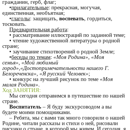
гражданин, герб, флаг;
•
прилагательные
: прекрасная, могучая,
единственная, необъятная;
•
глаголы
: защищать,
воспевать
, гордиться,
тосковать.
Предварительная работа
:
• рассматривание иллюстраций по заданной теме;
• чтение художественной литературы о родной
стране;
• заучивание стихотворений о родной Земле;
•
беседы по темам
:
«Моя Родина»
,
«Моя
семья»
,
«Мой любимый
город»
,
«Достопримечательности нашего Г.
Белореченска»
,
«Я русский Человек»
;
• конкурс на лучший рисунок по теме
«Моя
малая Родина»
.
Ход ЗАНЯТИЯ:
Мы сегодня отправимся в путешествие по нашей
стране.
Воспитатель
– Я буду экскурсоводом а вы
будете моими помощниками.
– Ребята, мы с вами так много говорили о нашей
Родине, читали рассказы и стихи о ней, рисовали
рисунки о стране, в которой мы живем. И сегодня, я