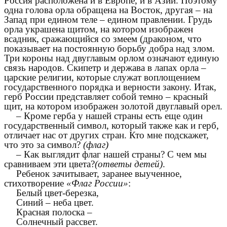
Россия расположена и в Европе, и в Азии. Поэтому
одна голова орла обращена на Восток, другая – на
Запад при едином теле – едином правлении. Грудь
орла украшена щитом, на котором изображен
всадник, сражающийся со змеем (драконом, что
показывает на постоянную борьбу добра над злом.
Три короны над двуглавым орлом означают единую
связь народов. Скипетр и держава в лапах орла –
царские религии, которые служат воплощением
государственного порядка и верности закону. Итак,
герб России представляет собой темно – красный
щит, на котором изображен золотой двуглавый орел.
– Кроме герба у нашей страны есть еще один
государственный символ, который также как и герб,
отличает нас от других стран. Кто мне подскажет,
что это за символ?
(флаг)
– Как выглядит флаг нашей страны? С чем мы
сравниваем эти цвета?
(ответы детей)
.
Ребенок зачитывает, заранее выученное,
стихотворение
«Флаг России»
:
Белый цвет-березка,
Синий – неба цвет.
Красная полоска –
Солнечный рассвет.