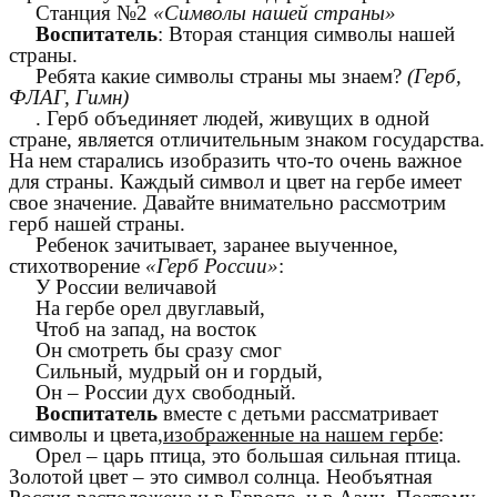
Станция №2
«Символы нашей страны»
Воспитатель
: Вторая станция символы нашей
страны.
Ребята какие символы страны мы знаем?
(Герб,
ФЛАГ, Гимн)
. Герб объединяет людей, живущих в одной
стране, является отличительным знаком государства.
На нем старались изобразить что-то очень важное
для страны. Каждый символ и цвет на гербе имеет
свое значение. Давайте внимательно рассмотрим
герб нашей страны.
Ребенок зачитывает, заранее выученное,
стихотворение
«Герб России»
:
У России величавой
На гербе орел двуглавый,
Чтоб на запад, на восток
Он смотреть бы сразу смог
Сильный, мудрый он и гордый,
Он – России дух свободный.
Воспитатель
вместе с детьми рассматривает
символы и цвета,
изображенные на нашем гербе
:
Орел – царь птица, это большая сильная птица.
Золотой цвет – это символ солнца. Необъятная