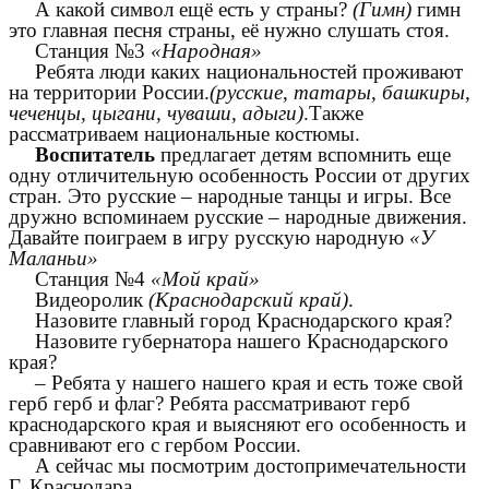
А какой символ ещё есть у страны?
(Гимн)
гимн
это главная песня страны, её нужно слушать стоя.
Станция №3
«Народная»
Ребята люди каких национальностей проживают
на территории России.
(русские, татары, башкиры,
чеченцы, цыгани, чуваши, адыги)
.Также
рассматриваем национальные костюмы.
Воспитатель
предлагает детям вспомнить еще
одну отличительную особенность России от других
стран. Это русские – народные танцы и игры. Все
дружно вспоминаем русские – народные движения.
Давайте поиграем в игру русскую народную
«У
Маланьи»
Станция №4
«Мой край»
Видеоролик
(Краснодарский край)
.
Назовите главный город Краснодарского края?
Назовите губернатора нашего Краснодарского
края?
– Ребята у нашего нашего края и есть тоже свой
герб герб и флаг? Ребята рассматривают герб
краснодарского края и выясняют его особенность и
сравнивают его с гербом России.
А сейчас мы посмотрим достопримечательности
Г. Краснодара.