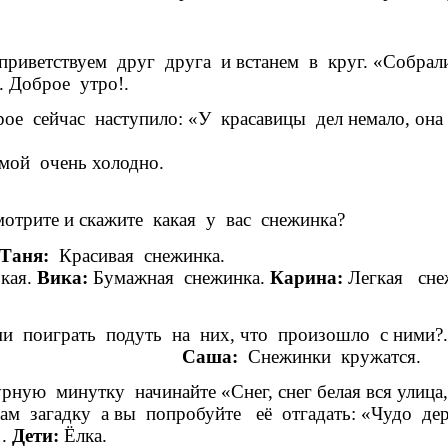
риветствуем друг друга и встанем в круг. «Собрались
руг другу улыбнемся». Доброе у
рое сейчас наступило: «У красавицы дел немало, она
зовут её ……. Дети: «З
Зимой очен
отрите и скажите какая у вас снежинка?
Таня:
Красивая
кая.
Вика:
Бумажная снежинка.
Карина:
Лег
ми поиграть подуть на них, что произошло с ними?
ют.
Саша:
Снежинки кружатся
рную минутку начинайте «Снег, снег белая вся улица
агадку а вы попробуйте её отгадать: «Чудо дерево
….
Дети:
Ёл