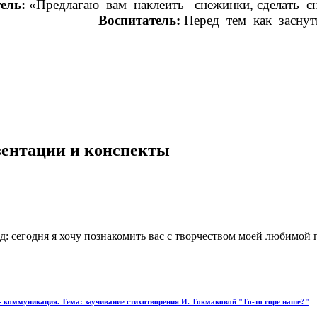
ель:
«Предлагаю вам наклеить снежинки, сделать 
тину.
Воспитатель:
Перед тем как засну
аходят корзинк
езентации и конспекты
д: сегодня я хочу познакомить вас с творчеством моей любимо
 - коммуникация. Тема: заучивание стихотворения И. Токмаковой "То-то горе наше?"