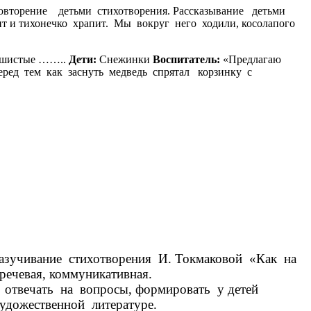
овторение детьми стихотворения. Рассказывание детьми
т и тихонечко храпит. Мы вокруг него ходили, косолапого
пушистые ……..
Дети:
Снежинки
Воспитатель:
«Предлагаю
еред тем как заснуть медведь спрятал корзинку с
ку с угощением.
азучивание стихотворения И. Токмаковой «Как на
тельная, речевая, коммуникативная.
 отвечать на вопросы, формировать у детей
удожественной литературе.