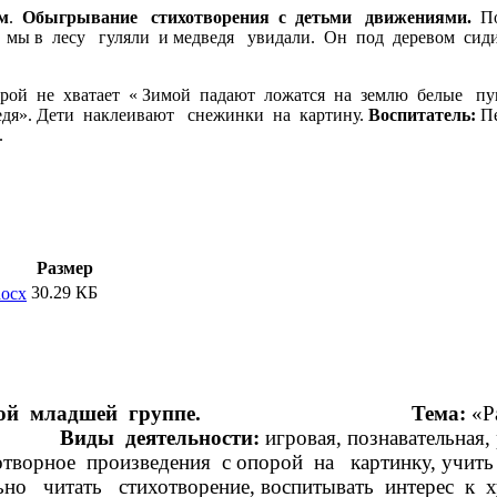
м
.
Обыгрывание стихотворения с детьми движениями.
П
о мы в лесу гуляли и медведя увидали. Он под деревом сиди
догоняй!».
орой не хватает « Зимой падают ложатся на землю белые 
едя». Дети наклеивают снежинки на картину.
Воспитатель:
П
. Дети находят корзин
Размер
30.29 КБ
docx
рой младшей группе.
Тема:
«Р
».
Виды деятельности:
игровая, познава
творное произведения с опорой на картинку, учить
ьно читать стихотворение, воспитывать интерес к х