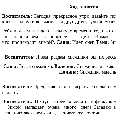
Ход занятия.
Воспитатель:
Сегодня прекрасное утро давайте поп
крепко за руки возьмемся и д
Ребята, я вам загадаю загадку о времени года кото
белешеньки земля, а 
что происходит зимой?.
Саша:
Идёт снег.
Таня:
Воспитатель:
Я вам раздам снежинки вы их рассм
Саша:
Белая снежинка.
Валерия:
Снежинка легкая.
Полина:
Снежинка малень
Воспитатель:
Предлагаю вам поиграть с снежинка
пада
Воспитатель:
В круг скорее вставайте и физкульту
Зимой выпадает очень много снега. Загадаю вам з
вся в иголках ведь она, а зовут ту гостью ……