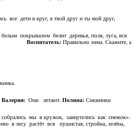
 все дети в круг, я твой друг и ты мой друг,
тро!.
 белым покрывалом белит деревья, поля, луга, вся
има».
Воспитатель:
Правильно зима. Скажите, а
ь холодно.
 снежинка.
кая снежинка.
.
Валерия:
Они летают.
Полина:
Снежинки
.
, собрались мы в кружок, завертелись как снежок».
 в лесу растёт вся пушистая, стройна, зелёна,
ка.