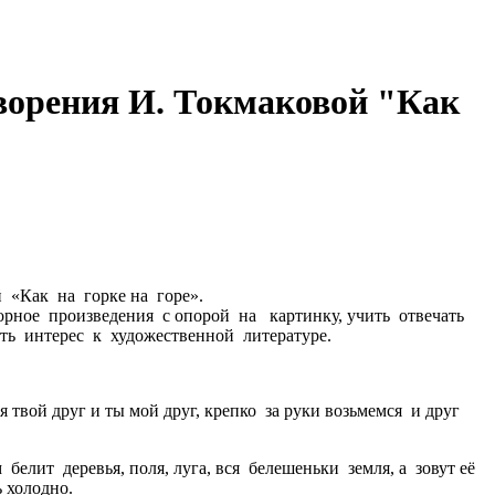
творения И. Токмаковой "Как
 И. Токмаковой «Как на горке на горе».
орное произведения с опорой на картинку, учить отвечать
ть интерес к художественной литературе.
 твой друг и ты мой друг, крепко за руки возьмемся и друг
елит деревья, поля, луга, вся белешеньки земля, а зовут её
й очень холодно.