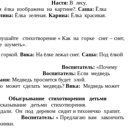
астёт ёлка?
Настя:
В лесу.
 ёлка изображена на картине?.
Саша:
Ёлка
лина:
Ёлка зеленая.
Карина:
Ёлка красивая.
а высокая.
шайте стихотворение « Как на горке снег – снег,
 не шуметь».
 горкой.
Вика:
На ёлке лежал снег.
Саша:
Под ёлкой
едь.
пал.
Воспитатель:
«Почему
тся.
Воспитатель:
Если медведь
аня:
Медведь проснется будет злой.
о может сделать медведь?
Вика:
Медведь может
ко зареветь.
.
Обыгрывание стихотворения детьми
ия. Рассказывание детьми стихотворения.
дали. Он под деревом сидит и тихонечко храпит.
оняй!».
Воспитатель:
« Предлагаю вам закончить
Снежинки.