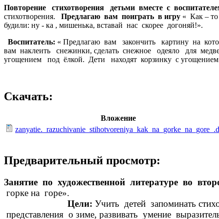
Повторение стихотворения детьми вместе с воспитателе
стихотворения.
Предлагаю вам поиграть в игру
« Как – т
будили: ну - ка , мишенька, вставай нас скорее 
Воспитатель:
« Предлагаю вам закончить картину на кот
вам наклеить снежинки, сделать снежное одеяло для медв
угощением под ёлкой
Скачать:
Вложение
zanyatie._razuchivanie_stihotvoreniya_kak_na_gorke_na_gore_.
Предварительный просмотр:
Занятие по художественной литературе во вто
горке на горе
Цели:
Учить детей запоминать стихо
представления о зиме, развивать умение выразител