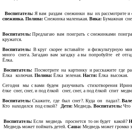
Воспитатель:
Я вам раздам снежинки вы их рассмотрите и 
снежинка.
Полина:
Снежинка маленькая.
Вика:
Бумажная сн
Воспитатель:
Предлагаю вам поиграть с снежинками поигра
кружатся.
Воспитатель:
В круг скорее вставайте и физкультурную ми
много снега. Загадаю вам загадку а вы попробуйте её отгад
Ёлка.
Воспитатель:
Посмотрите на картинку и расскажите где ра
Ёлка колючая.
Полина:
Ёлка зеленая.
Настя:
Ёл
Сегодня мы с вами будем разучивать стихотворения Ирины Т
ёлке снег, снег, и под ёлкой снег, снег, а под ёлкой спит ме
Воспитатель:
Скажите, где был снег?. Куда он падал?.
Вале
Кто находился под елкой?
Дети:
Медведь.
Воспитатель:
Что
Воспитатель:
Если медведь проснется то он будет какой?
Н
Медведь может поймать детей.
Саша:
Медве