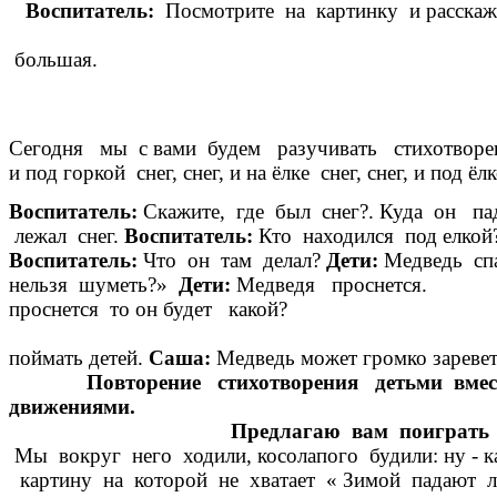
Воспитатель:
Посмотрите на ка
больш
Сегодня мы с вами будем разучивать стихотворен
и под горкой снег, снег, и на ёлке снег, снег, и под
Воспитатель:
Скажите, где был снег?. Куда он па
лежал снег.
Воспитатель:
Кто находился под елко
Воспитатель:
Что он там делал?
Дети:
М
нельзя шуметь?»
Дети:
Медве
проснется то он буде
поймать детей.
Саша:
Медвед
Повторение стихотворения детьми вмес
движения
Предлагаю вам поиграть 
Мы вокруг него ходили, косолапого будили:
картину на которой не хватает « Зимой падают