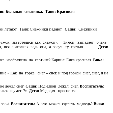
ия: Большая снежинка. Таня: Красивая
 снежинка.
 летают. Таня: Снежинки падают.
Саша:
Снежинки
в кружок, завертелись как снежок». Зимой выпадает очень
ёна, вся в иголках ведь она, а зовут ту гостью ……….
Дети:
ка изображена на картине? Карина: Ёлка красивая.
Вика:
 Как на горке снег – снег, и под горкой снег, снег, и на
ке лежал снег.
Саша:
Под ёлкой лежал снег.
Воспитатель:
ельзя шуметь?»
Дети:
Медведя проснется.
 злой.
Воспитатель:
А что может сделать медведь?
Вика:
о зареветь.