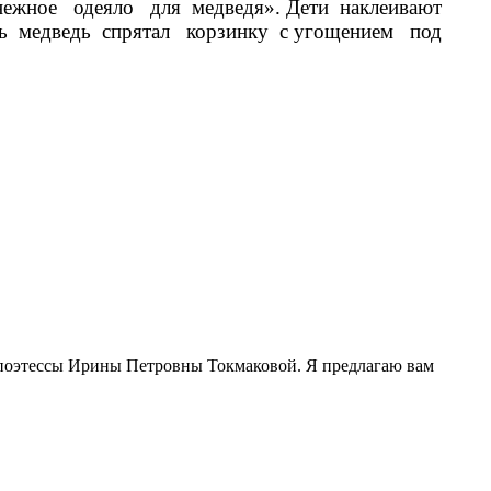
снежное одеяло для медведя». Дети наклеивают
ть медведь спрятал корзинку с угощением под
у с угощением.
й поэтессы Ирины Петровны Токмаковой. Я предлагаю вам