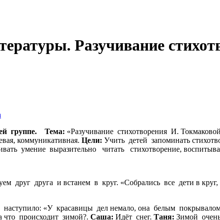
итературы. Разучивание стихо
а
ей группе.
Тема:
«Разучивание стихотворения
чевая, коммуникативная.
Цели:
Учить детей запоминать стихотв
вивать умение выразительно читать стихотворение, воспитыва
м друг друга и встанем в круг. «Собрались все дети в круг, я
 утро!.
с наступило: «У красавицы дел немало, она белым покрывалом б
а что происходит зимой?.
Саша:
Идёт снег.
Таня:
Зимо