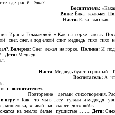
ртинку и расскажите где р
Воспитатель:
«Какая
ая.
Вика:
Ёлка колючая.
По
Настя:
Ёлк
ия Ирины Токмаковой « Как на горке снег». Послу
 ёлкой снег, снег, а под ёлкой спит медведь тихо тихо
дал?.
Валерия:
Снег лежал на горке.
Полина:
И под
й?
Дети:
Медв
едведь с
дя просне
т какой?
Настя
: Медведь будет
сердитый.
Т
Воспитатель:
А чт
ь может гром
те с воспитателем
ми.
Повторение детьми стихотворен
в игру
« Как – то мы в лесу гуляли и медведя уви
 ну - ка , мишенька, вставай нас скорее дог
 ложатся на землю белые пушистые ……..
Дети: