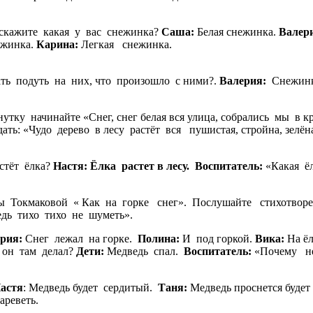
скажите какая у вас снежинка?
Саша:
Белая снежинка.
Валер
ежинка.
Карина:
Легкая
ть подуть на них, что произошло с ними?.
Валерия:
Снежинки
нутку начинайте «Снег, снег белая вся улица, собрались мы 
ать: «Чудо дерево в лесу растёт вся пушистая, стройна, зел
стёт ёлка?
Настя: Ёлка растет в лесу.
Воспитатель:
«Какая ёл
ка высокая.
окмаковой « Как на горке снег». Послушайте стихотворение «
дведь тихо тихо не шуметь».
рия:
Снег лежал на горке.
Полина:
И под горкой.
Вика:
На ёл
 он там делал?
Дети:
Медведь спал.
Воспитатель:
«Почему н
астя
: Медведь будет сердитый.
Таня:
Медведь проснется будет
дь может громк