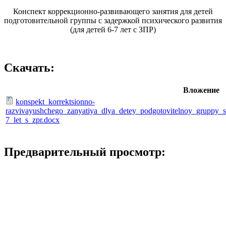
Конспект коррекционно-развивающего занятия для детей
подготовительной группы с задержкой психического развития
(для детей 6-7 лет с ЗПР)
Скачать:
Вложение
konspekt_korrektsionno-
razvivayushchego_zanyatiya_dlya_detey_podgotovitelnoy_gruppy_s
7_let_s_zpr.docx
Предварительный просмотр: