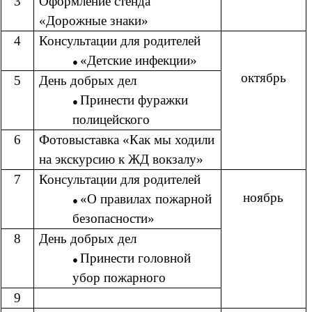
3
Оформление стенда
«Дорожные знаки»
4
Консультации для родителей
«Детские инфекции»
октябрь
5
День добрых дел
Принести фуражки
полицейского
6
Фотовыставка «Как мы ходили
на экскурсию к ЖД вокзалу»
7
Консультации для родителей
ноябрь
«О правилах пожарной
безопасности»
8
День добрых дел
Принести головной
убор пожарного
9