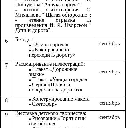
Пишумова "Азбука города";
- чтение стихотворения С.
Михалкова " Шагая осторожно";
- чтение отрывка из
произведения И. Я. Яворской "
Дети и дорога".
Беседы:
6
сентябрь
«
Улица города
»
«
Как правильно
переходить дорогу
»
Рассматривание иллюстраций:
7
Плакат «Дорожные
сентябрь
знаки»
Плакат «Улицы города»
Серия «Правила
поведения на дорогах»
Конструирование макета
8
сентябрь
«Светофор»
Выставка детского творчества:
9
сентябрь
Рисование «
Горят огни
светофора
»