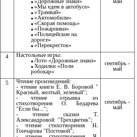
май
«Дорожные знаки»
«Мы едем в автобусе»
«Трамвай»
«Автомобили»
«Скорая помощь»
«Пожарники»
«Полицейские на
дороге»
«Перекресток»
Настольные игры:
4
Лото «Дорожные знаки»
сентябрь -
Ходилки «Поли
май
робокар»
Чтение произведений:
5
-
чтение книги Е. В. Боровой "
Красный, желтый, зеленый";
- чтение отрывка из
сентябрь -
стихотворения О. Бедарева
май
"Если бы...";
- чтение сказки Т.
Александровой "Трехцветик";
- чтение стихотворения Н.
Гончарова "Постовой";
- чтение стихотворения Я.