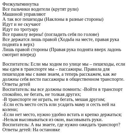
Физкультминутка
Все пальчики водители (крутят рули)
Машиной управляют
А так все пешеходы (Наклоны в разные стороны)
Идут и не скучают
Идут по тротуару
Все правилу верны! (погладить себя по голове)
Все держатся лишь правой (Ходьба на месте, правая рука
поднята в верх)
Лишь правой стороны (Правая рука поднята вверх ладонь
смотрит вперед)
Воспитатель: Если мы ходим по улице мы – пешеходы, если
мы едем в транспорте мы – пассажиры. Правила для
пешеходов мы с вами знаем, а теперь расскажем, как же
должны себя вести пассажиры в общественном транспорте.
Ответы детей
Воспитатель: вы все должны помнить: -Войти в транспорт
спокойно, не бегать, не толкая других;
-В транспорте не играть, не бегать, мешая другим;
-Если есть место сесть или усадить маму и сесть ней на
колени;
-Если нет место, нужно удобно встать и крепко держаться;
-Нельзя высовываться из окон, высовывать руки.
Воспитатель: А вы знаете, где нужно ожидать транспорт?
Ответы детей: На остановке