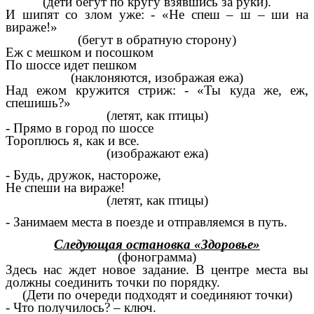
(дети бегут по кругу взявшись за руки).
И шипят со злом уже: - «Не спеш – ш – ши на
вираже!»
(бегут в обратную сторону)
Еж с мешком и посошком
По шоссе идет пешком
(наклоняются, изображая ежа)
Над ежом кружится стриж: - «Ты куда же, еж,
спешишь?»
(летят, как птицы)
- Прямо в город по шоссе
Тороплюсь я, как и все.
(изображают ежа)
- Будь, дружок, настороже,
Не спеши на вираже!
(летят, как птицы)
- Занимаем места в поезде и отправляемся в путь.
Следующая остановка «Здоровье»
(фонограмма)
Здесь нас ждет новое задание. В центре места вы
должны соединить точки по порядку.
(Дети по очереди подходят и соединяют точки)
- Что получилось? – ключ.