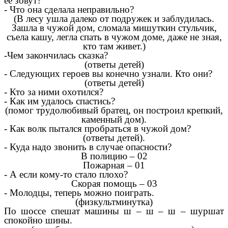
ее зовут?
- Что она сделала неправильно?
(В лесу ушла далеко от подружек и заблудилась.
Зашла в чужой дом, сломала мишуткин стульчик,
съела кашу, легла спать в чужом доме, даже не зная,
кто там живет.)
-Чем закончилась сказка?
(ответы детей)
- Следующих героев вы конечно узнали. Кто они?
(ответы детей)
- Кто за ними охотился?
- Как им удалось спастись?
(помог трудолюбивый братец, он построил крепкий,
каменный дом).
- Как волк пытался пробраться в чужой дом?
(ответы детей).
- Куда надо звонить в случае опасности?
В полицию – 02
Пожарная – 01
- А если кому-то стало плохо?
Скорая помощь – 03
- Молодцы, теперь можно поиграть.
(физкультминутка)
По шоссе спешат машины ш – ш – ш – шуршат
спокойно шины.