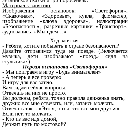
английской сказки «Три поросенка».
Материал к занятию:
Изображения остановок: «Светофория»,
«Сказочная», «Здоровье», кукла, фломастер,
изображение «ключа здоровья», иллюстрации
«Безопасность», разрезные картинки «Транспорт»,
аудиозапись: «Мы едем…»
Ход занятия:
- Ребята, хотите побывать в стране безопасности?
Давайте отправимся туда на поезде. (Включается
музыка, дети изображают «поезд» сидя на
стульчиках).
Первая остановка «Светофория»
- Мы поиграем в игру «Будь внимателен»
- А теперь я все проверю
И игру для вас затею.
Вам задам сейчас вопросы.
Отвечать на них не просто.
Вы должны, ребята, точно правила движенья знать,
дружно все мне отвечать, или, затаись молчать.
Отвечать так: - «Это я, это я, это все мои друзья».
Если нет, то молчать.
- Кто из вас идя домой,
Держит путь по мостовой?