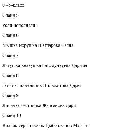
0 «б»класс
Слайд 5
Роли исполняли :
Слайд 6
Мышка-норушка Шагдарова Саяна
Слайд 7
Лягушка-квакушка Батомункуева Дарима
Слайд 8
Зайчик-побегайчик Пильжитова Дарья
Слайд 9
Лисичка-сестричка Жалсанова Дари
Слайд 10
Волчок-серый бочок Цыбенжапов Мэргэн