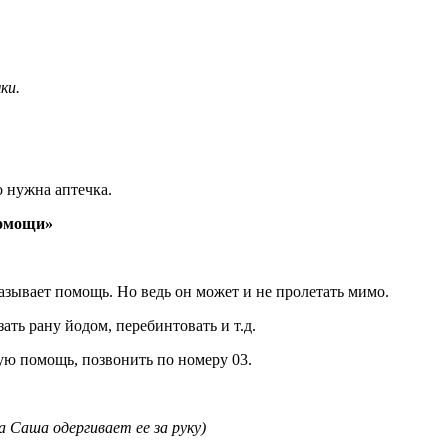
ки.
о нужна аптечка.
помощи»
казывает помощь. Но ведь он может и не пролетать мимо.
ать рану йодом, перебинтовать и т.д.
рую помощь, позвонить по номеру 03.
а Саша одергивает ее за руку)