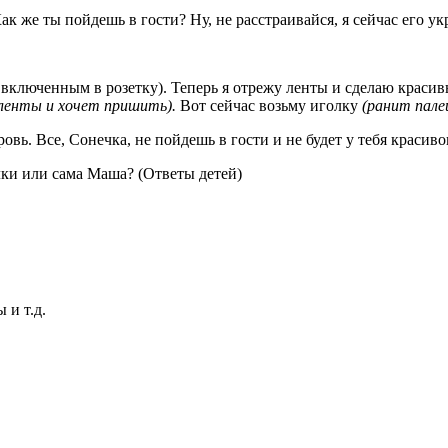
ак же ты пойдешь в гости? Ну, не расстраивайся, я сейчас его ук
г включенным в розетку). Теперь я отрежу ленты и сделаю красив
 ленты и хочет пришить).
Вот сейчас возьму иголку
(ранит палец
ровь. Все, Сонечка, не пойдешь в гости и не будет у тебя красиво
лки или сама Маша? (Ответы детей)
 и т.д.