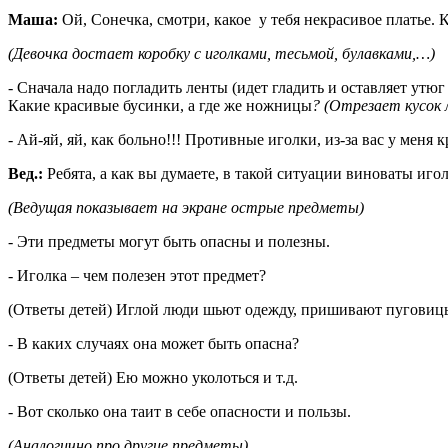
Маша:
Ой, Сонечка, смотри, какое у тебя некрасивое платье. К
(Девочка достает коробку с иголками, тесьмой, булавками,…)
- Сначала надо погладить ленты (идет гладить и оставляет утю
Какие красивые бусинки, а где же ножницы
? (Отрезает кусок
- Ай-яй, яй, как больно!!! Противные иголки, из-за вас у меня к
Вед.:
Ребята, а как вы думаете, в такой ситуации виноваты иго
(Ведущая показывает на экране острые предметы)
- Эти предметы могут быть опасны и полезны.
- Иголка – чем полезен этот предмет?
(Ответы детей) Иглой люди шьют одежду, пришивают пуговицы
- В каких случаях она может быть опасна?
(Ответы детей) Ею можно уколоться и т.д.
- Вот сколько она таит в себе опасности и пользы.
(Аналогично про другие предметы)