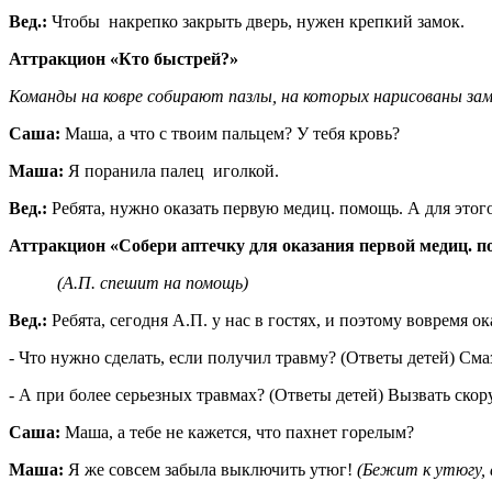
Вед.:
Чтобы накрепко закрыть дверь, нужен крепкий замок.
Аттракцион «Кто быстрей?»
Команды на ковре собирают пазлы, на которых нарисованы зам
Саша:
Маша, а что с твоим пальцем? У тебя кровь?
Маша:
Я поранила палец иголкой.
Вед.:
Ребята, нужно оказать первую медиц. помощь. А для этог
Аттракцион «Собери аптечку для оказания первой медиц. 
(А.П. спешит на помощь)
Вед.:
Ребята, сегодня А.П. у нас в гостях, и поэтому вовремя о
- Что нужно сделать, если получил травму? (Ответы детей) Смаз
- А при более серьезных травмах? (Ответы детей) Вызвать ско
Саша:
Маша, а тебе не кажется, что пахнет горелым?
Маша:
Я же совсем забыла выключить утюг!
(Бежит к утюгу, 