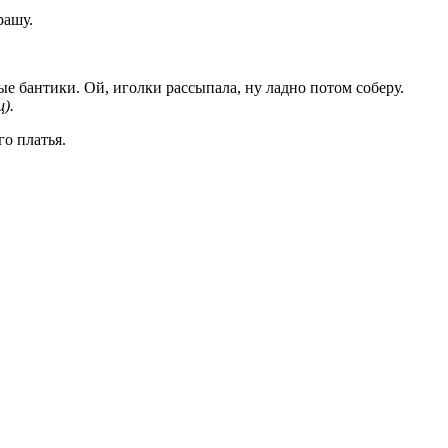
рашу.
ые бантики. Ой, иголки рассыпала, ну ладно потом соберу.
).
го платья.